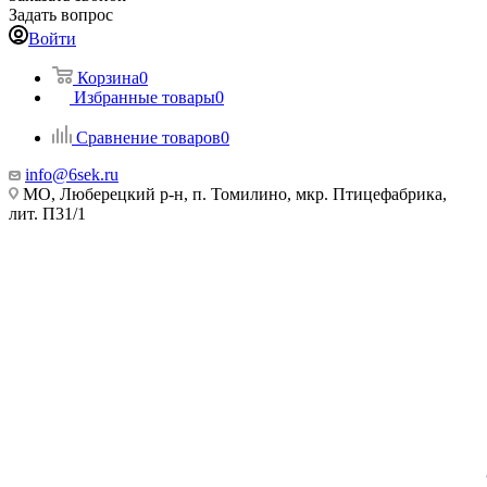
Задать вопрос
Войти
Корзина
0
Избранные товары
0
Сравнение товаров
0
info@6sek.ru
МО, Люберецкий р-н, п. Томилино, мкр. Птицефабрика,
лит. П31/1