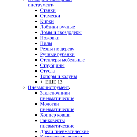
инструмент
Станки
Стамески
Кирки
Лобзики ручные
Ломы и гвоздодеры
Ножовки
Пилы
Резцы по дереву
Ручные рубанки
Степлеры мебельные
Струбцины
Стусла
Топоры и колуны
+ ЕЩЕ 13
Пневмоинструмент
Заклепочники
пневматические
Молотки
пневматические
Хоппер ковши
Гайковерты
пневматические
Дрели пневматические
Краскораспылители