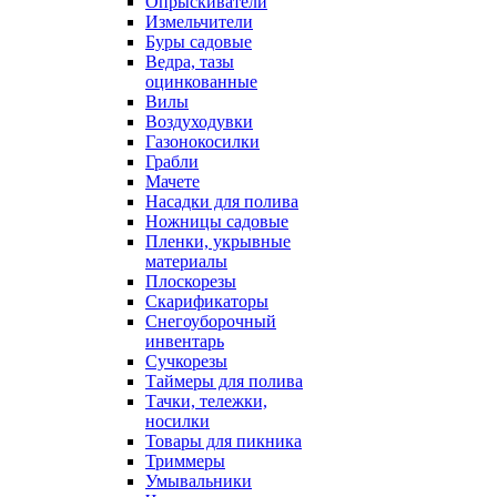
Опрыскиватели
Измельчители
Буры садовые
Ведра, тазы
оцинкованные
Вилы
Воздуходувки
Газонокосилки
Грабли
Мачете
Насадки для полива
Ножницы садовые
Пленки, укрывные
материалы
Плоскорезы
Скарификаторы
Снегоуборочный
инвентарь
Сучкорезы
Таймеры для полива
Тачки, тележки,
носилки
Товары для пикника
Триммеры
Умывальники