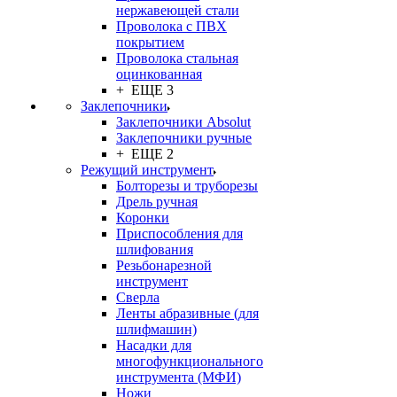
нержавеющей стали
Проволока с ПВХ
покрытием
Проволока стальная
оцинкованная
+ ЕЩЕ 3
Заклепочники
Заклепочники Absolut
Заклепочники ручные
+ ЕЩЕ 2
Режущий инструмент
Болторезы и труборезы
Дрель ручная
Коронки
Приспособления для
шлифования
Резьбонарезной
инструмент
Сверла
Ленты абразивные (для
шлифмашин)
Насадки для
многофункционального
инструмента (МФИ)
Ножи