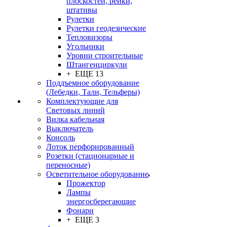
плоскостей, рейки,
штативы
Рулетки
Рулетки геодезические
Тепловизоры
Угольники
Уровни строительные
Штангенциркули
+ ЕЩЕ 13
Поддъемное оборудование
(Лебедки, Тали, Тельферы)
Комплектующие для
Световых линий
Вилка кабельная
Выключатель
Консоль
Лоток перфорированный
Розетки (стационарные и
переносные)
Осветительное оборудование
Прожектор
Лампы
энергосберегающие
Фонари
+ ЕЩЕ 3