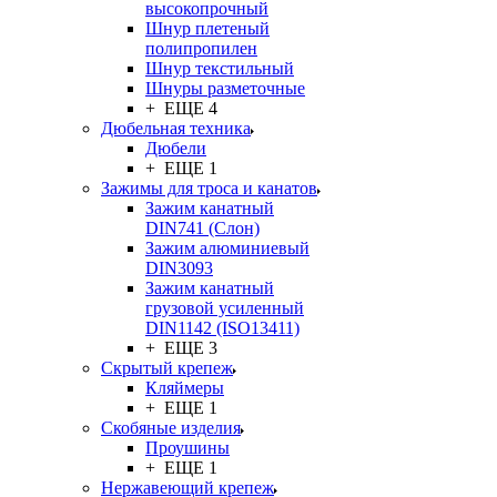
высокопрочный
Шнур плетеный
полипропилен
Шнур текстильный
Шнуры разметочные
+ ЕЩЕ 4
Дюбельная техника
Дюбели
+ ЕЩЕ 1
Зажимы для троса и канатов
Зажим канатный
DIN741 (Cлон)
Зажим алюминиевый
DIN3093
Зажим канатный
грузовой усиленный
DIN1142 (ISO13411)
+ ЕЩЕ 3
Скрытый крепеж
Кляймеры
+ ЕЩЕ 1
Скобяные изделия
Проушины
+ ЕЩЕ 1
Нержавеющий крепеж