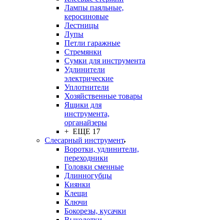
Лампы паяльные,
керосиновые
Лестницы
Лупы
Петли гаражные
Стремянки
Сумки для инструмента
Удлинители
электрические
Уплотнители
Хозяйственные товары
Ящики для
инструмента,
органайзеры
+ ЕЩЕ 17
Слесарный инструмент
Воротки, удлинители,
переходники
Головки сменные
Длинногубцы
Киянки
Клещи
Ключи
Бокорезы, кусачки
Выколотки