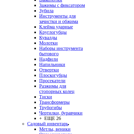
Зажимы с фиксатором
Зубила
Инструменты для
зачистки и обжима
Клейма ударные
Круглогубцы
Кувалды
Молотки
Наборы инструмента
бытового
Надфили
Напильники
Отвертки
Плоскогубцы
Просекатели
Разжимы для
стопорных колец
Тиски
Трансформеры
Трубогибы
Чертилки, буравчики
+ ЕЩЕ 26
Садовый инвентарь
Метлы, веники