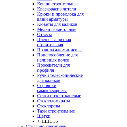
Ковши строительные
Краскораспылители
Крюки и проволока для
вязки арматуры
Кюветы для валиков
Мелки разметочные
Отвесы
Пленка защитная
строительная
Правила алюминиевые
Приспособление для
наливных полов
Просекатели для
профиля
Ручки телескопические
для валиков
Серпянки
самоклеящиеся
Сетки стеклотканевые
Стеклодомкраты
Стеклорезы
Тазы строительные
Щетки
+ ЕЩЕ 35
Столярно-слесарный