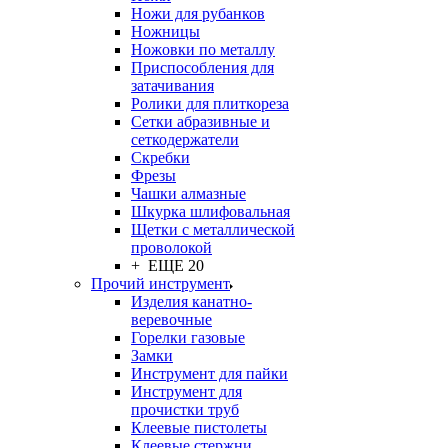
Ножи для рубанков
Ножницы
Ножовки по металлу
Приспособления для
затачивания
Ролики для плиткореза
Сетки абразивные и
сеткодержатели
Скребки
Фрезы
Чашки алмазные
Шкурка шлифовальная
Щетки с металлической
проволокой
+ ЕЩЕ 20
Прочий инструмент
Изделия канатно-
веревочные
Горелки газовые
Замки
Инструмент для пайки
Инструмент для
прочистки труб
Клеевые пистолеты
Клеевые стержни