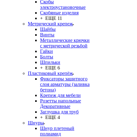
Скобы
электроустановочные
Скобяные изделия
+ ЕЩЕ 11
Метрический крепеж
Шайбы
Винты
Металлические крючки
с метрической резьбой
Гайки
Болты
Шпильки
+ ЕЩЕ 6
Пластиковый крепёж
Фиксаторы защитного
слоя арматуры (заливка
бетона)
Крепеж для мебели
Розетты напольные
Декоративные
Заглушка для труб
+ ЕЩЕ 4
Шнуры
Шнур плетеный
полиамид