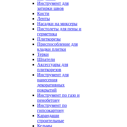
Инструмент для
затирки швов
Кисти
Ленты
Насадки на миксеры
Пистолеты для пены и
герметика
Плиткорезы
Приспособление для
кладки плитки
Терки
Шпатели
Аксессуары для
плиткорезов
Инструмент для
нанесения
декоративных
покрытий
Инструмент по газо и
пенобетону
Инструмент по
гипсокартону
Карандаши
строительные
Кельмы