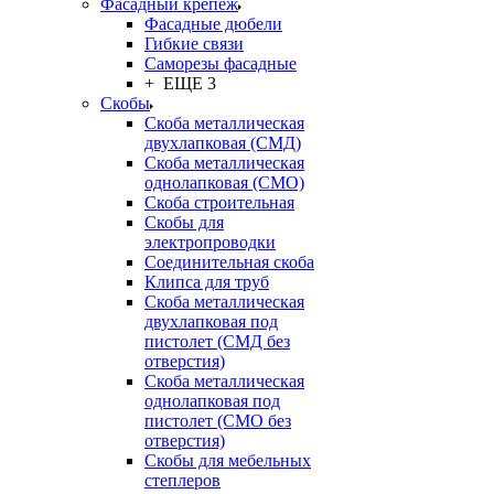
Фасадный крепёж
Фасадные дюбели
Гибкие связи
Саморезы фасадные
+ ЕЩЕ 3
Скобы
Скоба металлическая
двухлапковая (СМД)
Скоба металлическая
однолапковая (СМО)
Скоба строительная
Скобы для
электропроводки
Соединительная скоба
Клипса для труб
Скоба металлическая
двухлапковая под
пистолет (СМД без
отверстия)
Скоба металлическая
однолапковая под
пистолет (СМО без
отверстия)
Скобы для мебельных
степлеров