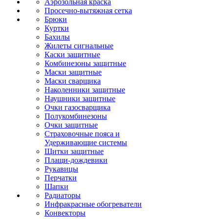
Аэрозольная краска
Просечно-вытяжная сетка
Брюки
Куртки
Бахилы
Жилеты сигнальные
Каски защитные
Комбинезоны защитные
Маски защитные
Маски сварщика
Наколенники защитные
Наушники защитные
Очки газосварщика
Полукомбинезоны
Очки защитные
Страховочные пояса и
Удерживающие системы
Щитки защитные
Плащи-дождевики
Рукавицы
Перчатки
Шапки
Радиаторы
Инфракрасные обогреватели
Конвекторы