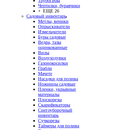
Трубогибы
Чертилки, буравчики
+ ЕЩЕ 26
Садовый инвентарь
Метлы, веники
Опрыскиватели
Измельчители
Буры садовые
Ведра, тазы
оцинкованные
Вилы
Воздуходувки
Газонокосилки
Грабли
Мачете
Насадки для полива
Ножницы садовые
Пленки, укрывные
материалы
Плоскорезы
Скарификаторы
Снегоуборочный
инвентарь
Сучкорезы
Таймеры для полива