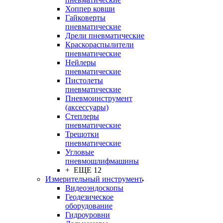
Хоппер ковши
Гайковерты
пневматические
Дрели пневматические
Краскораспылители
пневматические
Нейлеры
пневматические
Пистолеты
пневматические
Пневмоинструмент
(аксессуары)
Степлеры
пневматические
Трещотки
пневматические
Угловые
пневмошлифмашины
+ ЕЩЕ 12
Измерительный инструмент
Видеоэндоскопы
Геодезическое
оборудование
Гидроуровни