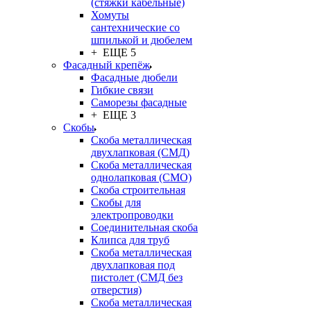
(стяжки кабельные)
Хомуты
сантехнические со
шпилькой и дюбелем
+ ЕЩЕ 5
Фасадный крепёж
Фасадные дюбели
Гибкие связи
Саморезы фасадные
+ ЕЩЕ 3
Скобы
Скоба металлическая
двухлапковая (СМД)
Скоба металлическая
однолапковая (СМО)
Скоба строительная
Скобы для
электропроводки
Соединительная скоба
Клипса для труб
Скоба металлическая
двухлапковая под
пистолет (СМД без
отверстия)
Скоба металлическая