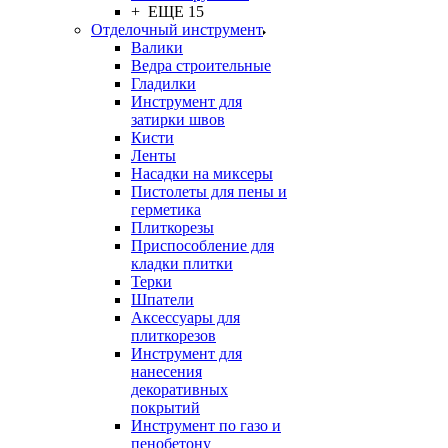
+ ЕЩЕ 15
Отделочный инструмент
Валики
Ведра строительные
Гладилки
Инструмент для
затирки швов
Кисти
Ленты
Насадки на миксеры
Пистолеты для пены и
герметика
Плиткорезы
Приспособление для
кладки плитки
Терки
Шпатели
Аксессуары для
плиткорезов
Инструмент для
нанесения
декоративных
покрытий
Инструмент по газо и
пенобетону