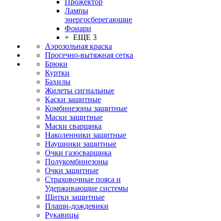
Прожектор
Лампы
энергосберегающие
Фонари
+ ЕЩЕ 3
Аэрозольная краска
Просечно-вытяжная сетка
Брюки
Куртки
Бахилы
Жилеты сигнальные
Каски защитные
Комбинезоны защитные
Маски защитные
Маски сварщика
Наколенники защитные
Наушники защитные
Очки газосварщика
Полукомбинезоны
Очки защитные
Страховочные пояса и
Удерживающие системы
Щитки защитные
Плащи-дождевики
Рукавицы