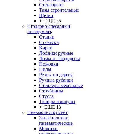
Стеклорезы
Тазы строительные
Щетки
+ ЕЩЕ 35
Столярно-слесарный
инструмент
Станки
Стамески
Кирки
Лобзики ручные
Ломы и гвоздодеры
Ножовки
Пилы
Резцы по дереву
Ручные рубанки
Степлеры мебельные
Струбцины
Стусла
Топоры и колуны
+ ЕЩЕ 13
Пневмоинструмент
Заклепочники
пневматические
Молотки
пневматические