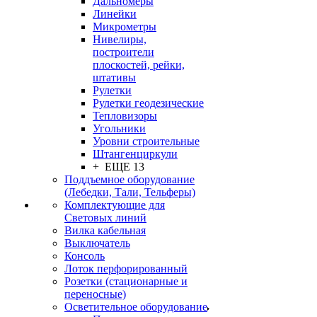
Дальномеры
Линейки
Микрометры
Нивелиры,
построители
плоскостей, рейки,
штативы
Рулетки
Рулетки геодезические
Тепловизоры
Угольники
Уровни строительные
Штангенциркули
+ ЕЩЕ 13
Поддъемное оборудование
(Лебедки, Тали, Тельферы)
Комплектующие для
Световых линий
Вилка кабельная
Выключатель
Консоль
Лоток перфорированный
Розетки (стационарные и
переносные)
Осветительное оборудование