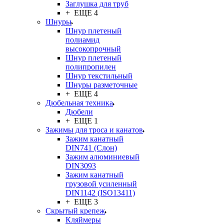
Заглушка для труб
+ ЕЩЕ 4
Шнуры
Шнур плетеный
полиамид
высокопрочный
Шнур плетеный
полипропилен
Шнур текстильный
Шнуры разметочные
+ ЕЩЕ 4
Дюбельная техника
Дюбели
+ ЕЩЕ 1
Зажимы для троса и канатов
Зажим канатный
DIN741 (Cлон)
Зажим алюминиевый
DIN3093
Зажим канатный
грузовой усиленный
DIN1142 (ISO13411)
+ ЕЩЕ 3
Скрытый крепеж
Кляймеры