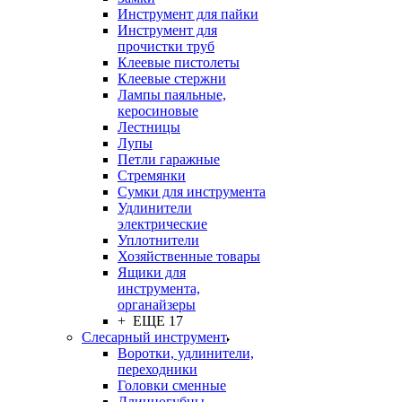
Инструмент для пайки
Инструмент для
прочистки труб
Клеевые пистолеты
Клеевые стержни
Лампы паяльные,
керосиновые
Лестницы
Лупы
Петли гаражные
Стремянки
Сумки для инструмента
Удлинители
электрические
Уплотнители
Хозяйственные товары
Ящики для
инструмента,
органайзеры
+ ЕЩЕ 17
Слесарный инструмент
Воротки, удлинители,
переходники
Головки сменные
Длинногубцы