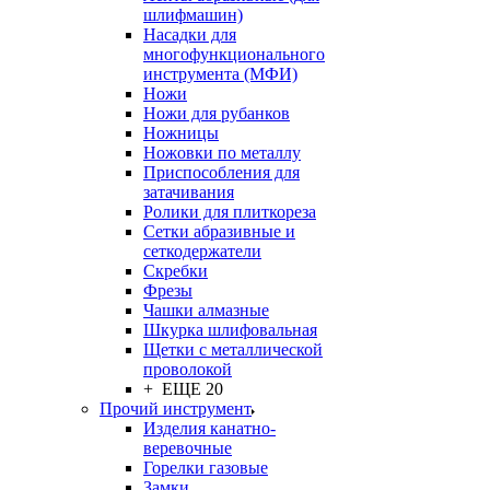
шлифмашин)
Насадки для
многофункционального
инструмента (МФИ)
Ножи
Ножи для рубанков
Ножницы
Ножовки по металлу
Приспособления для
затачивания
Ролики для плиткореза
Сетки абразивные и
сеткодержатели
Скребки
Фрезы
Чашки алмазные
Шкурка шлифовальная
Щетки с металлической
проволокой
+ ЕЩЕ 20
Прочий инструмент
Изделия канатно-
веревочные
Горелки газовые
Замки