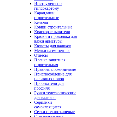
Инструмент по
гипсокартону
Карандаши
строительные
Кельмы
Ковши строительные
Краскораспылители
Крюки и проволока для
вязки арматуры
Кюветы для валиков
Мелки разметочные
Отвесы
Пленка защитная
строительная
Правила алюминиевые
Приспособление для
наливных полов
Просекатели для
профиля
Ручки телескопические
для валиков
Серпянки
самоклеящиеся
Сетки стеклотканевые
Стеклодомкраты