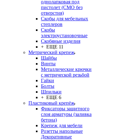
однолапковая под
пистолет (СМО без
отверстия)
Скобы для мебельных
степлеров
Скобы
электроустановочные
Скобяные изделия
+ ЕЩЕ 11
Метрический крепеж
Шайбы
Винты
Металлические крючки
с метрической резьбой
Гайки
Болты
Шпильки
+ ЕЩЕ 6
Пластиковый крепёж
Фиксаторы защитного
слоя арматуры (заливка
бетона)
Крепеж для мебели
Розетты напольные
Декоративные