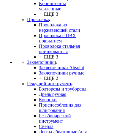
Кронштейны
усиленные
+ ЕЩЕ 3
Проволока
Проволока из
нержавеющей стали
Проволока с ПВХ
покрытием
Проволока стальная
оцинкованная
+ ЕЩЕ 3
Заклепочники
Заклепочники Absolut
Заклепочники ручные
+ ЕЩЕ 2
Режущий инструмент
Болторезы и труборезы
Дрель ручная
Коронки
Приспособления для
шлифования
Резьбонарезной
инструмент
Сверла
Ленты абразивные (для