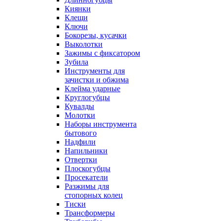
Киянки
Клещи
Ключи
Бокорезы, кусачки
Выколотки
Зажимы с фиксатором
Зубила
Инструменты для
зачистки и обжима
Клейма ударные
Круглогубцы
Кувалды
Молотки
Наборы инструмента
бытового
Надфили
Напильники
Отвертки
Плоскогубцы
Просекатели
Разжимы для
стопорных колец
Тиски
Трансформеры