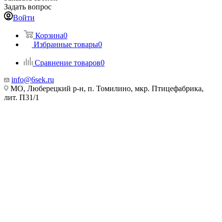
Задать вопрос
Войти
Корзина
0
Избранные товары
0
Сравнение товаров
0
info@6sek.ru
МО, Люберецкий р-н, п. Томилино, мкр. Птицефабрика,
лит. П31/1