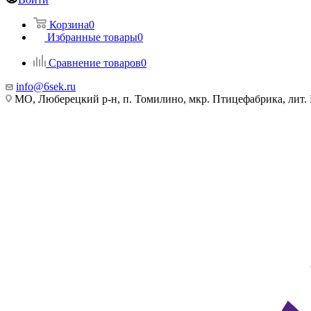
Корзина
0
Избранные товары
0
Сравнение товаров
0
info@6sek.ru
МО, Люберецкий р-н, п. Томилино, мкр. Птицефабрика, лит.