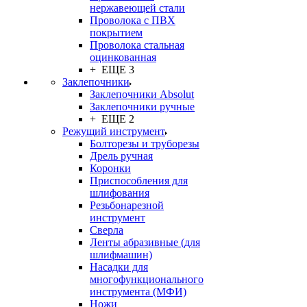
нержавеющей стали
Проволока с ПВХ
покрытием
Проволока стальная
оцинкованная
+ ЕЩЕ 3
Заклепочники
Заклепочники Absolut
Заклепочники ручные
+ ЕЩЕ 2
Режущий инструмент
Болторезы и труборезы
Дрель ручная
Коронки
Приспособления для
шлифования
Резьбонарезной
инструмент
Сверла
Ленты абразивные (для
шлифмашин)
Насадки для
многофункционального
инструмента (МФИ)
Ножи