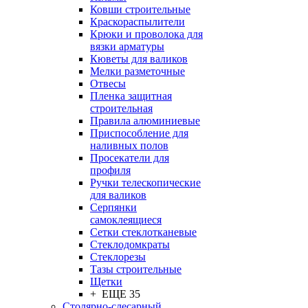
Ковши строительные
Краскораспылители
Крюки и проволока для
вязки арматуры
Кюветы для валиков
Мелки разметочные
Отвесы
Пленка защитная
строительная
Правила алюминиевые
Приспособление для
наливных полов
Просекатели для
профиля
Ручки телескопические
для валиков
Серпянки
самоклеящиеся
Сетки стеклотканевые
Стеклодомкраты
Стеклорезы
Тазы строительные
Щетки
+ ЕЩЕ 35
Столярно-слесарный