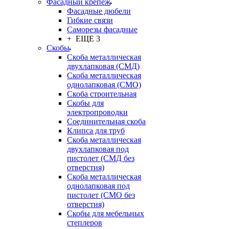
Фасадный крепёж
Фасадные дюбели
Гибкие связи
Саморезы фасадные
+ ЕЩЕ 3
Скобы
Скоба металлическая
двухлапковая (СМД)
Скоба металлическая
однолапковая (СМО)
Скоба строительная
Скобы для
электропроводки
Соединительная скоба
Клипса для труб
Скоба металлическая
двухлапковая под
пистолет (СМД без
отверстия)
Скоба металлическая
однолапковая под
пистолет (СМО без
отверстия)
Скобы для мебельных
степлеров