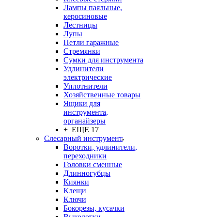
Лампы паяльные,
керосиновые
Лестницы
Лупы
Петли гаражные
Стремянки
Сумки для инструмента
Удлинители
электрические
Уплотнители
Хозяйственные товары
Ящики для
инструмента,
органайзеры
+ ЕЩЕ 17
Слесарный инструмент
Воротки, удлинители,
переходники
Головки сменные
Длинногубцы
Киянки
Клещи
Ключи
Бокорезы, кусачки
Выколотки