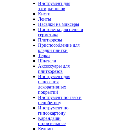
Инструмент для
затирки швов
Кисти
Ленты
Насадки на миксеры
Пистолеты для пены и
герметика
Плиткорезы
Приспособление для
кладки плитки
Терки
Шпатели
Аксессуары для
плиткорезов
Инструмент для
нанесения
декоративных
покрытий
Инструмент по газо и
пенобетону
Инструмент по
гипсокартону
Карандаши
строительные
Кельмы