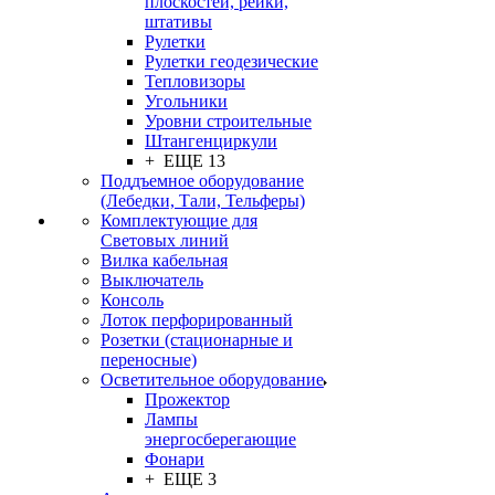
плоскостей, рейки,
штативы
Рулетки
Рулетки геодезические
Тепловизоры
Угольники
Уровни строительные
Штангенциркули
+ ЕЩЕ 13
Поддъемное оборудование
(Лебедки, Тали, Тельферы)
Комплектующие для
Световых линий
Вилка кабельная
Выключатель
Консоль
Лоток перфорированный
Розетки (стационарные и
переносные)
Осветительное оборудование
Прожектор
Лампы
энергосберегающие
Фонари
+ ЕЩЕ 3