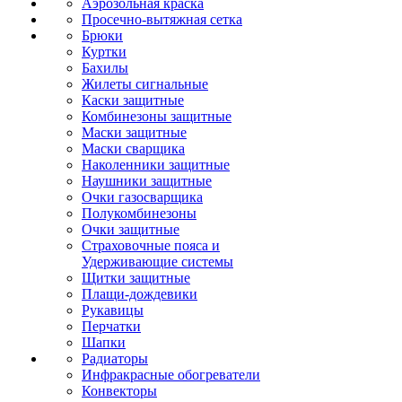
Аэрозольная краска
Просечно-вытяжная сетка
Брюки
Куртки
Бахилы
Жилеты сигнальные
Каски защитные
Комбинезоны защитные
Маски защитные
Маски сварщика
Наколенники защитные
Наушники защитные
Очки газосварщика
Полукомбинезоны
Очки защитные
Страховочные пояса и
Удерживающие системы
Щитки защитные
Плащи-дождевики
Рукавицы
Перчатки
Шапки
Радиаторы
Инфракрасные обогреватели
Конвекторы