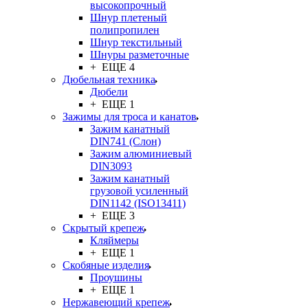
высокопрочный
Шнур плетеный
полипропилен
Шнур текстильный
Шнуры разметочные
+ ЕЩЕ 4
Дюбельная техника
Дюбели
+ ЕЩЕ 1
Зажимы для троса и канатов
Зажим канатный
DIN741 (Cлон)
Зажим алюминиевый
DIN3093
Зажим канатный
грузовой усиленный
DIN1142 (ISO13411)
+ ЕЩЕ 3
Скрытый крепеж
Кляймеры
+ ЕЩЕ 1
Скобяные изделия
Проушины
+ ЕЩЕ 1
Нержавеющий крепеж