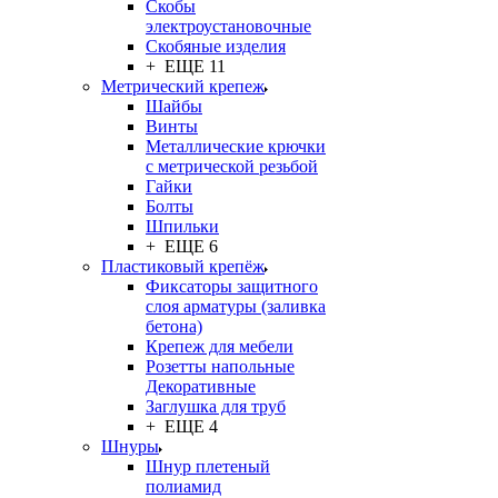
Скобы
электроустановочные
Скобяные изделия
+ ЕЩЕ 11
Метрический крепеж
Шайбы
Винты
Металлические крючки
с метрической резьбой
Гайки
Болты
Шпильки
+ ЕЩЕ 6
Пластиковый крепёж
Фиксаторы защитного
слоя арматуры (заливка
бетона)
Крепеж для мебели
Розетты напольные
Декоративные
Заглушка для труб
+ ЕЩЕ 4
Шнуры
Шнур плетеный
полиамид