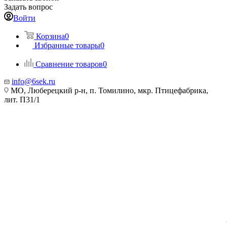
Задать вопрос
Войти
Корзина
0
Избранные товары
0
Сравнение товаров
0
info@6sek.ru
МО, Люберецкий р-н, п. Томилино, мкр. Птицефабрика,
лит. П31/1