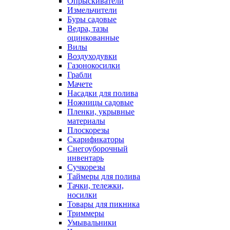
Опрыскиватели
Измельчители
Буры садовые
Ведра, тазы
оцинкованные
Вилы
Воздуходувки
Газонокосилки
Грабли
Мачете
Насадки для полива
Ножницы садовые
Пленки, укрывные
материалы
Плоскорезы
Скарификаторы
Снегоуборочный
инвентарь
Сучкорезы
Таймеры для полива
Тачки, тележки,
носилки
Товары для пикника
Триммеры
Умывальники