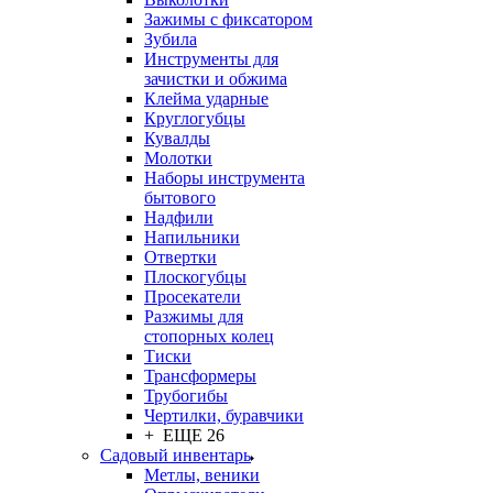
Зажимы с фиксатором
Зубила
Инструменты для
зачистки и обжима
Клейма ударные
Круглогубцы
Кувалды
Молотки
Наборы инструмента
бытового
Надфили
Напильники
Отвертки
Плоскогубцы
Просекатели
Разжимы для
стопорных колец
Тиски
Трансформеры
Трубогибы
Чертилки, буравчики
+ ЕЩЕ 26
Садовый инвентарь
Метлы, веники