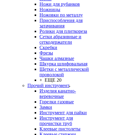
Ножи для рубанков
Ножницы
Ножовки по металлу
Приспособления для
затачивания
Ролики для плиткореза
Сетки абразивные и
сеткодержатели
Скребки
Фрезы
Чашки алмазные
Шкурка шлифовальная
Щетки с металлической
проволокой
+ ЕЩЕ 20
Прочий инструмент
Изделия канатно-
веревочные
Горелки газовые
Замки
Инструмент для пайки
Инструмент для
прочистки труб
Клеевые пистолеты
Клеевые стержни