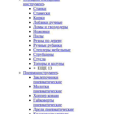
инструмент
Станки
Стамески
Кирки
Лобзики ручные
Ломы и гвоздодеры
Ножовки
Пилы
Резцы по дереву
Ручные рубанки
Степлеры мебельные
Струбцины
Стусла
Топоры и колуны
+ ЕЩЕ 13
Пневмоинструмент
Заклепочники
пневматические
Молотки
пневматические
Хоппер ковши
Гайковерты
пневматические
Дрели пневматические
Краскораспылители