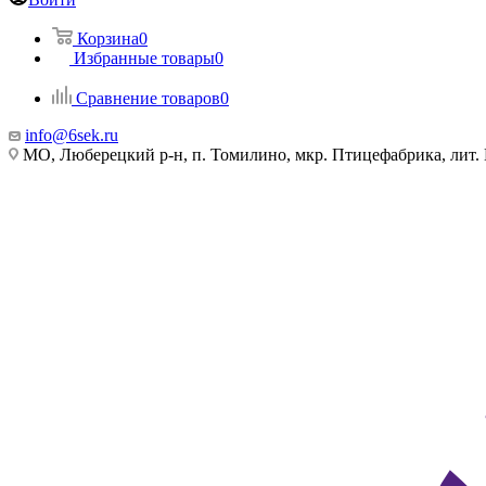
Корзина
0
Избранные товары
0
Сравнение товаров
0
info@6sek.ru
МО, Люберецкий р-н, п. Томилино, мкр. Птицефабрика, лит.