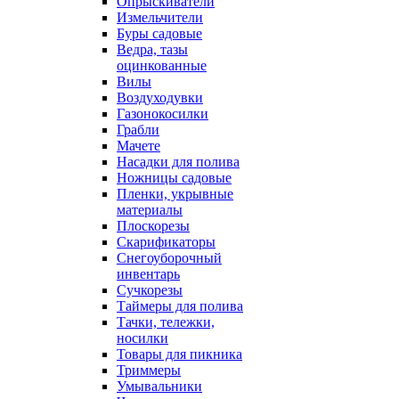
Опрыскиватели
Измельчители
Буры садовые
Ведра, тазы
оцинкованные
Вилы
Воздуходувки
Газонокосилки
Грабли
Мачете
Насадки для полива
Ножницы садовые
Пленки, укрывные
материалы
Плоскорезы
Скарификаторы
Снегоуборочный
инвентарь
Сучкорезы
Таймеры для полива
Тачки, тележки,
носилки
Товары для пикника
Триммеры
Умывальники