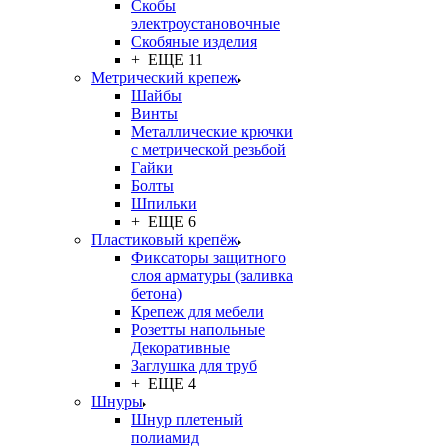
Скобы
электроустановочные
Скобяные изделия
+ ЕЩЕ 11
Метрический крепеж
Шайбы
Винты
Металлические крючки
с метрической резьбой
Гайки
Болты
Шпильки
+ ЕЩЕ 6
Пластиковый крепёж
Фиксаторы защитного
слоя арматуры (заливка
бетона)
Крепеж для мебели
Розетты напольные
Декоративные
Заглушка для труб
+ ЕЩЕ 4
Шнуры
Шнур плетеный
полиамид