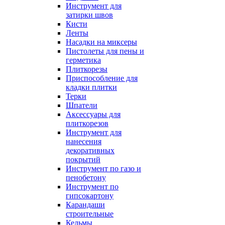
Инструмент для
затирки швов
Кисти
Ленты
Насадки на миксеры
Пистолеты для пены и
герметика
Плиткорезы
Приспособление для
кладки плитки
Терки
Шпатели
Аксессуары для
плиткорезов
Инструмент для
нанесения
декоративных
покрытий
Инструмент по газо и
пенобетону
Инструмент по
гипсокартону
Карандаши
строительные
Кельмы