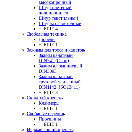
высокопрочный
Шнур плетеный
полипропилен
Шнур текстильный
Шнуры разметочные
+ ЕЩЕ 4
Дюбельная техника
Дюбели
+ ЕЩЕ 1
Зажимы для троса и канатов
Зажим канатный
DIN741 (Cлон)
Зажим алюминиевый
DIN3093
Зажим канатный
грузовой усиленный
DIN1142 (ISO13411)
+ ЕЩЕ 3
Скрытый крепеж
Кляймеры
+ ЕЩЕ 1
Скобяные изделия
Проушины
+ ЕЩЕ 1
Нержавеющий крепеж