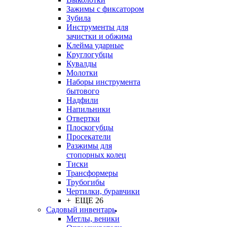
Зажимы с фиксатором
Зубила
Инструменты для
зачистки и обжима
Клейма ударные
Круглогубцы
Кувалды
Молотки
Наборы инструмента
бытового
Надфили
Напильники
Отвертки
Плоскогубцы
Просекатели
Разжимы для
стопорных колец
Тиски
Трансформеры
Трубогибы
Чертилки, буравчики
+ ЕЩЕ 26
Садовый инвентарь
Метлы, веники