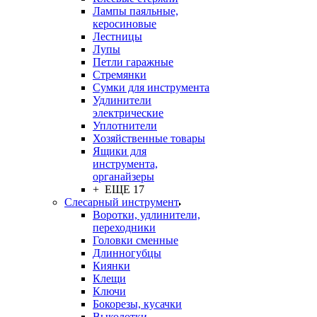
Лампы паяльные,
керосиновые
Лестницы
Лупы
Петли гаражные
Стремянки
Сумки для инструмента
Удлинители
электрические
Уплотнители
Хозяйственные товары
Ящики для
инструмента,
органайзеры
+ ЕЩЕ 17
Слесарный инструмент
Воротки, удлинители,
переходники
Головки сменные
Длинногубцы
Киянки
Клещи
Ключи
Бокорезы, кусачки
Выколотки