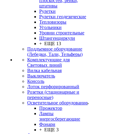
плоскостей, рейки,
штативы
Рулетки
Рулетки геодезические
Тепловизоры
Угольники
Уровни строительные
Штангенциркули
+ ЕЩЕ 13
Поддъемное оборудование
(Лебедки, Тали, Тельферы)
Комплектующие для
Световых линий
Вилка кабельная
Выключатель
Консоль
Лоток перфорированный
Розетки (стационарные и
переносные)
Осветительное оборудование
Прожектор
Лампы
энергосберегающие
Фонари
+ ЕЩЕ 3