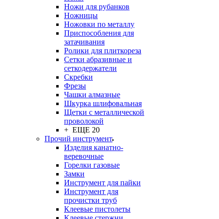
Ножи для рубанков
Ножницы
Ножовки по металлу
Приспособления для
затачивания
Ролики для плиткореза
Сетки абразивные и
сеткодержатели
Скребки
Фрезы
Чашки алмазные
Шкурка шлифовальная
Щетки с металлической
проволокой
+ ЕЩЕ 20
Прочий инструмент
Изделия канатно-
веревочные
Горелки газовые
Замки
Инструмент для пайки
Инструмент для
прочистки труб
Клеевые пистолеты
Клеевые стержни