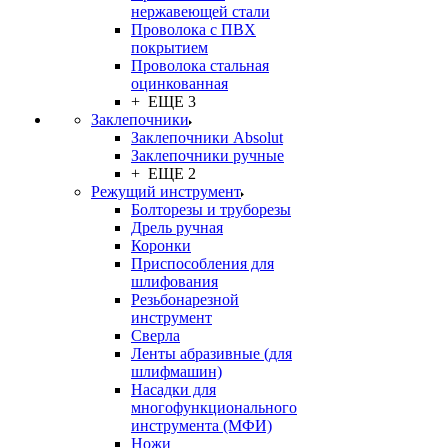
нержавеющей стали
Проволока с ПВХ
покрытием
Проволока стальная
оцинкованная
+ ЕЩЕ 3
Заклепочники
Заклепочники Absolut
Заклепочники ручные
+ ЕЩЕ 2
Режущий инструмент
Болторезы и труборезы
Дрель ручная
Коронки
Приспособления для
шлифования
Резьбонарезной
инструмент
Сверла
Ленты абразивные (для
шлифмашин)
Насадки для
многофункционального
инструмента (МФИ)
Ножи