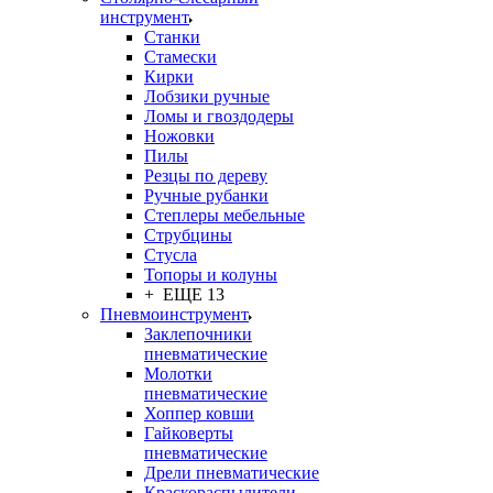
инструмент
Станки
Стамески
Кирки
Лобзики ручные
Ломы и гвоздодеры
Ножовки
Пилы
Резцы по дереву
Ручные рубанки
Степлеры мебельные
Струбцины
Стусла
Топоры и колуны
+ ЕЩЕ 13
Пневмоинструмент
Заклепочники
пневматические
Молотки
пневматические
Хоппер ковши
Гайковерты
пневматические
Дрели пневматические
Краскораспылители