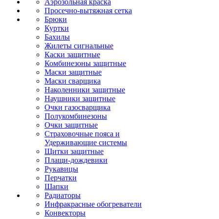
Аэрозольная краска
Просечно-вытяжная сетка
Брюки
Куртки
Бахилы
Жилеты сигнальные
Каски защитные
Комбинезоны защитные
Маски защитные
Маски сварщика
Наколенники защитные
Наушники защитные
Очки газосварщика
Полукомбинезоны
Очки защитные
Страховочные пояса и
Удерживающие системы
Щитки защитные
Плащи-дождевики
Рукавицы
Перчатки
Шапки
Радиаторы
Инфракрасные обогреватели
Конвекторы