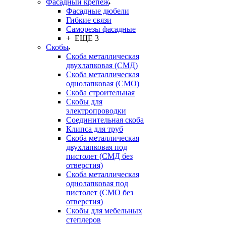
Фасадный крепёж
Фасадные дюбели
Гибкие связи
Саморезы фасадные
+ ЕЩЕ 3
Скобы
Скоба металлическая
двухлапковая (СМД)
Скоба металлическая
однолапковая (СМО)
Скоба строительная
Скобы для
электропроводки
Соединительная скоба
Клипса для труб
Скоба металлическая
двухлапковая под
пистолет (СМД без
отверстия)
Скоба металлическая
однолапковая под
пистолет (СМО без
отверстия)
Скобы для мебельных
степлеров