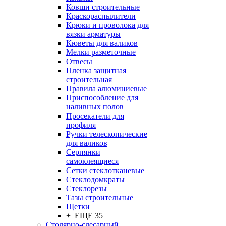
Ковши строительные
Краскораспылители
Крюки и проволока для
вязки арматуры
Кюветы для валиков
Мелки разметочные
Отвесы
Пленка защитная
строительная
Правила алюминиевые
Приспособление для
наливных полов
Просекатели для
профиля
Ручки телескопические
для валиков
Серпянки
самоклеящиеся
Сетки стеклотканевые
Стеклодомкраты
Стеклорезы
Тазы строительные
Щетки
+ ЕЩЕ 35
Столярно-слесарный