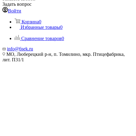
Задать вопрос
Войти
Корзина
0
Избранные товары
0
Сравнение товаров
0
info@6sek.ru
МО, Люберецкий р-н, п. Томилино, мкр. Птицефабрика,
лит. П31/1