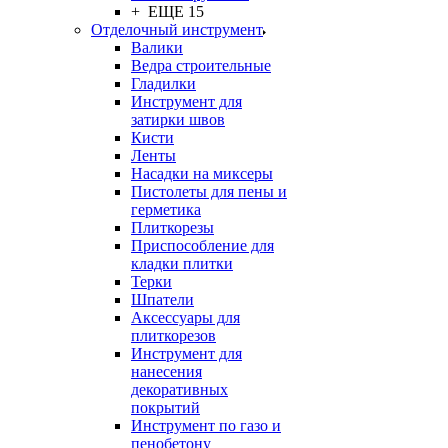
+ ЕЩЕ 15
Отделочный инструмент
Валики
Ведра строительные
Гладилки
Инструмент для
затирки швов
Кисти
Ленты
Насадки на миксеры
Пистолеты для пены и
герметика
Плиткорезы
Приспособление для
кладки плитки
Терки
Шпатели
Аксессуары для
плиткорезов
Инструмент для
нанесения
декоративных
покрытий
Инструмент по газо и
пенобетону