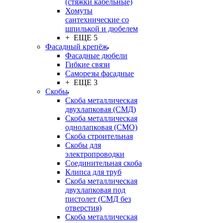
(стяжки кабельные)
Хомуты
сантехнические со
шпилькой и дюбелем
+ ЕЩЕ 5
Фасадный крепёж
Фасадные дюбели
Гибкие связи
Саморезы фасадные
+ ЕЩЕ 3
Скобы
Скоба металлическая
двухлапковая (СМД)
Скоба металлическая
однолапковая (СМО)
Скоба строительная
Скобы для
электропроводки
Соединительная скоба
Клипса для труб
Скоба металлическая
двухлапковая под
пистолет (СМД без
отверстия)
Скоба металлическая