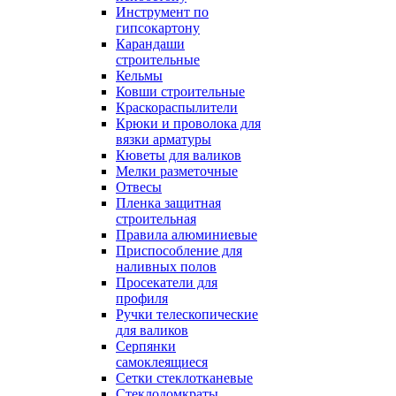
Инструмент по
гипсокартону
Карандаши
строительные
Кельмы
Ковши строительные
Краскораспылители
Крюки и проволока для
вязки арматуры
Кюветы для валиков
Мелки разметочные
Отвесы
Пленка защитная
строительная
Правила алюминиевые
Приспособление для
наливных полов
Просекатели для
профиля
Ручки телескопические
для валиков
Серпянки
самоклеящиеся
Сетки стеклотканевые
Стеклодомкраты