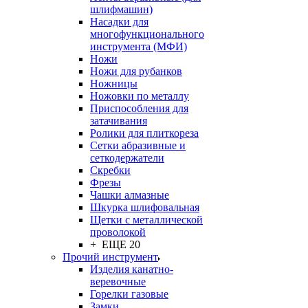
шлифмашин)
Насадки для
многофункционального
инструмента (МФИ)
Ножи
Ножи для рубанков
Ножницы
Ножовки по металлу
Приспособления для
затачивания
Ролики для плиткореза
Сетки абразивные и
сеткодержатели
Скребки
Фрезы
Чашки алмазные
Шкурка шлифовальная
Щетки с металлической
проволокой
+ ЕЩЕ 20
Прочий инструмент
Изделия канатно-
веревочные
Горелки газовые
Замки