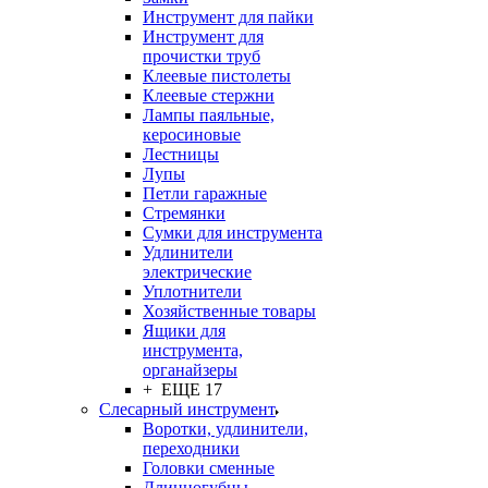
Инструмент для пайки
Инструмент для
прочистки труб
Клеевые пистолеты
Клеевые стержни
Лампы паяльные,
керосиновые
Лестницы
Лупы
Петли гаражные
Стремянки
Сумки для инструмента
Удлинители
электрические
Уплотнители
Хозяйственные товары
Ящики для
инструмента,
органайзеры
+ ЕЩЕ 17
Слесарный инструмент
Воротки, удлинители,
переходники
Головки сменные
Длинногубцы