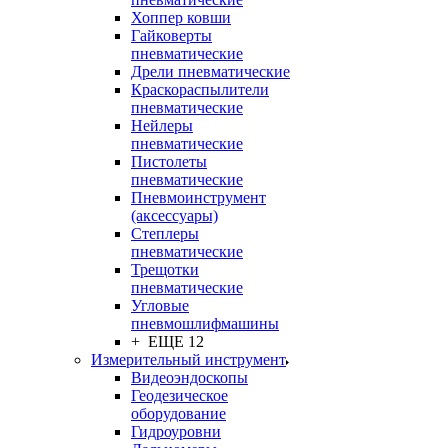
Хоппер ковши
Гайковерты
пневматические
Дрели пневматические
Краскораспылители
пневматические
Нейлеры
пневматические
Пистолеты
пневматические
Пневмоинструмент
(аксессуары)
Степлеры
пневматические
Трещотки
пневматические
Угловые
пневмошлифмашины
+ ЕЩЕ 12
Измерительный инструмент
Видеоэндоскопы
Геодезическое
оборудование
Гидроуровни