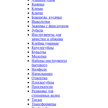
Киянки
Клещи
Ключи
Бокорезы, кусачки
Выколотки
Зажимы с фиксатором
Зубила
Инструменты для
зачистки и обжима
Клейма ударные
Круглогубцы
Кувалды
Молотки
Наборы инструмента
бытового
Надфили
Напильники
Отвертки
Плоскогубцы
Просекатели
Разжимы для
стопорных колец
Тиски
Трансформеры