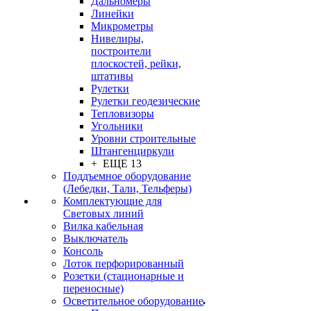
Дальномеры
Линейки
Микрометры
Нивелиры,
построители
плоскостей, рейки,
штативы
Рулетки
Рулетки геодезические
Тепловизоры
Угольники
Уровни строительные
Штангенциркули
+ ЕЩЕ 13
Поддъемное оборудование
(Лебедки, Тали, Тельферы)
Комплектующие для
Световых линий
Вилка кабельная
Выключатель
Консоль
Лоток перфорированный
Розетки (стационарные и
переносные)
Осветительное оборудование