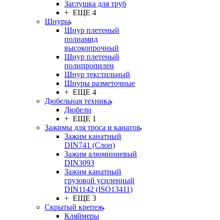
Заглушка для труб
+ ЕЩЕ 4
Шнуры
Шнур плетеный
полиамид
высокопрочный
Шнур плетеный
полипропилен
Шнур текстильный
Шнуры разметочные
+ ЕЩЕ 4
Дюбельная техника
Дюбели
+ ЕЩЕ 1
Зажимы для троса и канатов
Зажим канатный
DIN741 (Cлон)
Зажим алюминиевый
DIN3093
Зажим канатный
грузовой усиленный
DIN1142 (ISO13411)
+ ЕЩЕ 3
Скрытый крепеж
Кляймеры