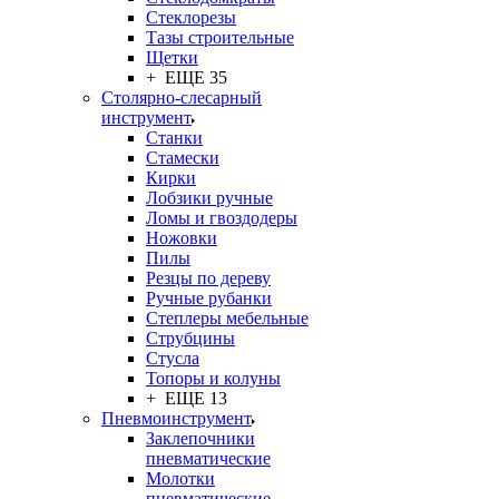
Стеклорезы
Тазы строительные
Щетки
+ ЕЩЕ 35
Столярно-слесарный
инструмент
Станки
Стамески
Кирки
Лобзики ручные
Ломы и гвоздодеры
Ножовки
Пилы
Резцы по дереву
Ручные рубанки
Степлеры мебельные
Струбцины
Стусла
Топоры и колуны
+ ЕЩЕ 13
Пневмоинструмент
Заклепочники
пневматические
Молотки
пневматические