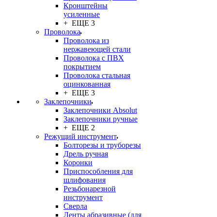
Кронштейны
усиленные
+ ЕЩЕ 3
Проволока
Проволока из
нержавеющей стали
Проволока с ПВХ
покрытием
Проволока стальная
оцинкованная
+ ЕЩЕ 3
Заклепочники
Заклепочники Absolut
Заклепочники ручные
+ ЕЩЕ 2
Режущий инструмент
Болторезы и труборезы
Дрель ручная
Коронки
Приспособления для
шлифования
Резьбонарезной
инструмент
Сверла
Ленты абразивные (для