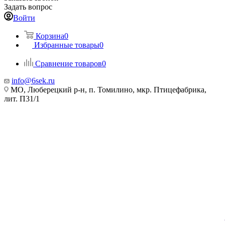
Задать вопрос
Войти
Корзина
0
Избранные товары
0
Сравнение товаров
0
info@6sek.ru
МО, Люберецкий р-н, п. Томилино, мкр. Птицефабрика,
лит. П31/1