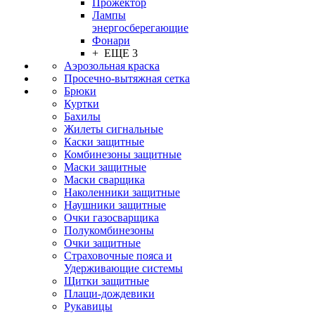
Прожектор
Лампы
энергосберегающие
Фонари
+ ЕЩЕ 3
Аэрозольная краска
Просечно-вытяжная сетка
Брюки
Куртки
Бахилы
Жилеты сигнальные
Каски защитные
Комбинезоны защитные
Маски защитные
Маски сварщика
Наколенники защитные
Наушники защитные
Очки газосварщика
Полукомбинезоны
Очки защитные
Страховочные пояса и
Удерживающие системы
Щитки защитные
Плащи-дождевики
Рукавицы