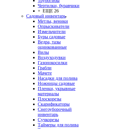
Трубогибы
Чертилки, буравчики
+ ЕЩЕ 26
Садовый инвентарь
Метлы, веники
Опрыскиватели
Измельчители
Буры садовые
Ведра, тазы
оцинкованные
Вилы
Воздуходувки
Газонокосилки
Грабли
Мачете
Насадки для полива
Ножницы садовые
Пленки, укрывные
материалы
Плоскорезы
Скарификаторы
Снегоуборочный
инвентарь
Сучкорезы
Таймеры для полива