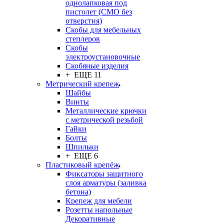
однолапковая под
пистолет (СМО без
отверстия)
Скобы для мебельных
степлеров
Скобы
электроустановочные
Скобяные изделия
+ ЕЩЕ 11
Метрический крепеж
Шайбы
Винты
Металлические крючки
с метрической резьбой
Гайки
Болты
Шпильки
+ ЕЩЕ 6
Пластиковый крепёж
Фиксаторы защитного
слоя арматуры (заливка
бетона)
Крепеж для мебели
Розетты напольные
Декоративные