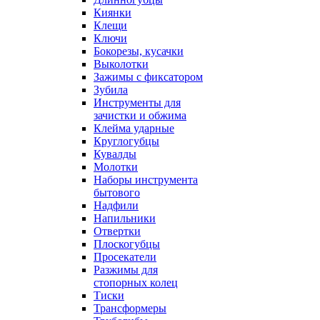
Киянки
Клещи
Ключи
Бокорезы, кусачки
Выколотки
Зажимы с фиксатором
Зубила
Инструменты для
зачистки и обжима
Клейма ударные
Круглогубцы
Кувалды
Молотки
Наборы инструмента
бытового
Надфили
Напильники
Отвертки
Плоскогубцы
Просекатели
Разжимы для
стопорных колец
Тиски
Трансформеры