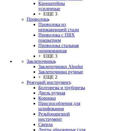
Кронштейны
усиленные
+ ЕЩЕ 3
Проволока
Проволока из
нержавеющей стали
Проволока с ПВХ
покрытием
Проволока стальная
оцинкованная
+ ЕЩЕ 3
Заклепочники
Заклепочники Absolut
Заклепочники ручные
+ ЕЩЕ 2
Режущий инструмент
Болторезы и труборезы
Дрель ручная
Коронки
Приспособления для
шлифования
Резьбонарезной
инструмент
Сверла
Ленты абразивные (для