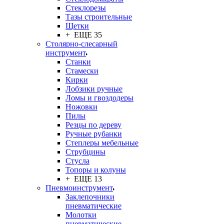
Стеклорезы
Тазы строительные
Щетки
+ ЕЩЕ 35
Столярно-слесарный
инструмент
Станки
Стамески
Кирки
Лобзики ручные
Ломы и гвоздодеры
Ножовки
Пилы
Резцы по дереву
Ручные рубанки
Степлеры мебельные
Струбцины
Стусла
Топоры и колуны
+ ЕЩЕ 13
Пневмоинструмент
Заклепочники
пневматические
Молотки
пневматические