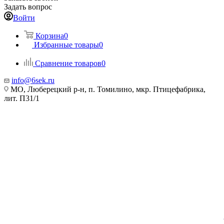
Задать вопрос
Войти
Корзина
0
Избранные товары
0
Сравнение товаров
0
info@6sek.ru
МО, Люберецкий р-н, п. Томилино, мкр. Птицефабрика,
лит. П31/1