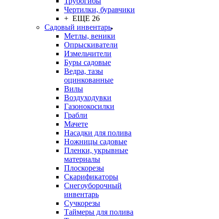
Трубогибы
Чертилки, буравчики
+ ЕЩЕ 26
Садовый инвентарь
Метлы, веники
Опрыскиватели
Измельчители
Буры садовые
Ведра, тазы
оцинкованные
Вилы
Воздуходувки
Газонокосилки
Грабли
Мачете
Насадки для полива
Ножницы садовые
Пленки, укрывные
материалы
Плоскорезы
Скарификаторы
Снегоуборочный
инвентарь
Сучкорезы
Таймеры для полива