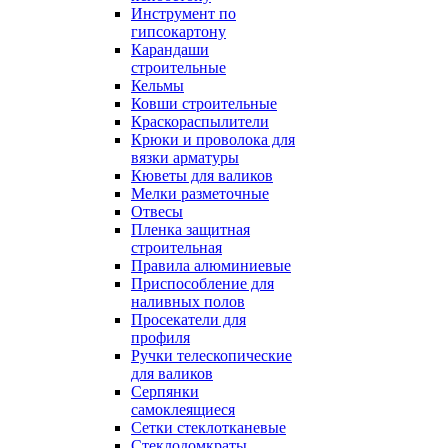
Инструмент по
гипсокартону
Карандаши
строительные
Кельмы
Ковши строительные
Краскораспылители
Крюки и проволока для
вязки арматуры
Кюветы для валиков
Мелки разметочные
Отвесы
Пленка защитная
строительная
Правила алюминиевые
Приспособление для
наливных полов
Просекатели для
профиля
Ручки телескопические
для валиков
Серпянки
самоклеящиеся
Сетки стеклотканевые
Стеклодомкраты