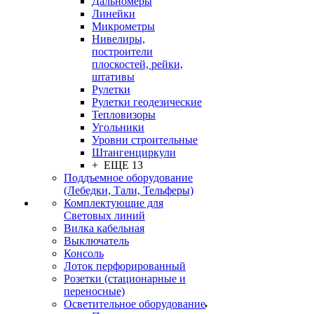
Дальномеры
Линейки
Микрометры
Нивелиры,
построители
плоскостей, рейки,
штативы
Рулетки
Рулетки геодезические
Тепловизоры
Угольники
Уровни строительные
Штангенциркули
+ ЕЩЕ 13
Поддъемное оборудование
(Лебедки, Тали, Тельферы)
Комплектующие для
Световых линий
Вилка кабельная
Выключатель
Консоль
Лоток перфорированный
Розетки (стационарные и
переносные)
Осветительное оборудование