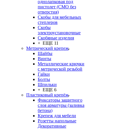
однолапковая под
пистолет (СМО без
отверстия)
Скобы для мебельных
степлеров
Скобы
электроустановочные
Скобяные изделия
+ ЕЩЕ 11
Метрический крепеж
Шайбы
Винты
Металлические крючки
с метрической резьбой
Гайки
Болты
Шпильки
+ ЕЩЕ 6
Пластиковый крепёж
Фиксаторы защитного
слоя арматуры (заливка
бетона)
Крепеж для мебели
Розетты напольные
Декоративные