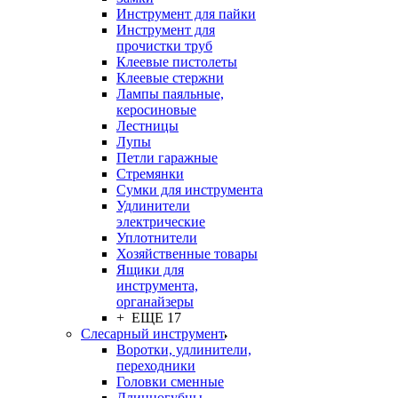
Инструмент для пайки
Инструмент для
прочистки труб
Клеевые пистолеты
Клеевые стержни
Лампы паяльные,
керосиновые
Лестницы
Лупы
Петли гаражные
Стремянки
Сумки для инструмента
Удлинители
электрические
Уплотнители
Хозяйственные товары
Ящики для
инструмента,
органайзеры
+ ЕЩЕ 17
Слесарный инструмент
Воротки, удлинители,
переходники
Головки сменные
Длинногубцы