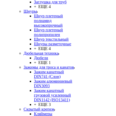
Заглушка для труб
+ ЕЩЕ 4
Шнуры
Шнур плетеный
полиамид
высокопрочный
Шнур плетеный
полипропилен
Шнур текстильный
Шнуры разметочные
+ ЕЩЕ 4
Дюбельная техника
Дюбели
+ ЕЩЕ 1
Зажимы для троса и канатов
Зажим канатный
DIN741 (Cлон)
Зажим алюминиевый
DIN3093
Зажим канатный
грузовой усиленный
DIN1142 (ISO13411)
+ ЕЩЕ 3
Скрытый крепеж
Кляймеры