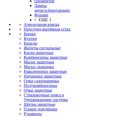
Прожектор
Лампы
энергосберегающие
Фонари
+ ЕЩЕ 3
Аэрозольная краска
Просечно-вытяжная сетка
Брюки
Куртки
Бахилы
Жилеты сигнальные
Каски защитные
Комбинезоны защитные
Маски защитные
Маски сварщика
Наколенники защитные
Наушники защитные
Очки газосварщика
Полукомбинезоны
Очки защитные
Страховочные пояса и
Удерживающие системы
Щитки защитные
Плащи-дождевики
Рукавицы