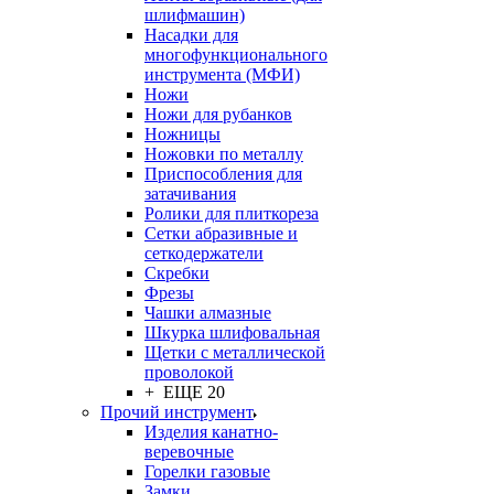
шлифмашин)
Насадки для
многофункционального
инструмента (МФИ)
Ножи
Ножи для рубанков
Ножницы
Ножовки по металлу
Приспособления для
затачивания
Ролики для плиткореза
Сетки абразивные и
сеткодержатели
Скребки
Фрезы
Чашки алмазные
Шкурка шлифовальная
Щетки с металлической
проволокой
+ ЕЩЕ 20
Прочий инструмент
Изделия канатно-
веревочные
Горелки газовые
Замки