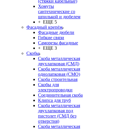
(стяжки кабельные)
Хомуты
сантехнические со
шпилькой и дюбелем
+ ЕЩЕ 5
Фасадный крепёж
Фасадные дюбели
Гибкие связи
Саморезы фасадные
+ ЕЩЕ 3
Скобы
Скоба металлическая
двухлапковая (СМД)
Скоба металлическая
однолапковая (СМО)
Скоба строительная
Скобы для
электропроводки
Соединительная скоба
Клипса для труб
Скоба металлическая
двухлапковая под
пистолет (СМД без
отверстия)
Скоба металлическая