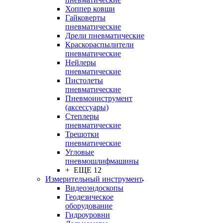
Хоппер ковши
Гайковерты
пневматические
Дрели пневматические
Краскораспылители
пневматические
Нейлеры
пневматические
Пистолеты
пневматические
Пневмоинструмент
(аксессуары)
Степлеры
пневматические
Трещотки
пневматические
Угловые
пневмошлифмашины
+ ЕЩЕ 12
Измерительный инструмент
Видеоэндоскопы
Геодезическое
оборудование
Гидроуровни