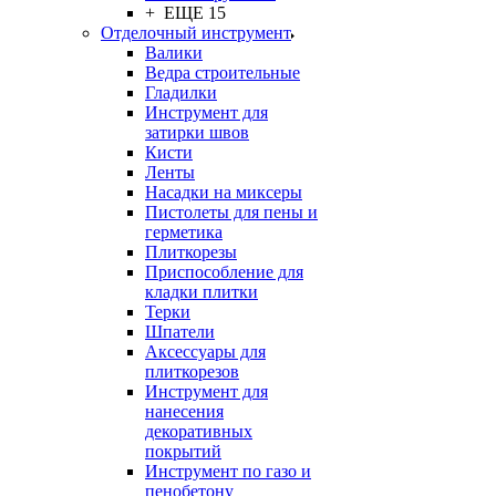
+ ЕЩЕ 15
Отделочный инструмент
Валики
Ведра строительные
Гладилки
Инструмент для
затирки швов
Кисти
Ленты
Насадки на миксеры
Пистолеты для пены и
герметика
Плиткорезы
Приспособление для
кладки плитки
Терки
Шпатели
Аксессуары для
плиткорезов
Инструмент для
нанесения
декоративных
покрытий
Инструмент по газо и
пенобетону