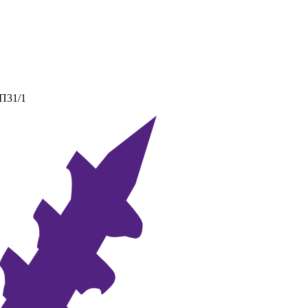
 П31/1