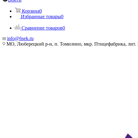
Корзина
0
Избранные товары
0
Сравнение товаров
0
info@6sek.ru
МО, Люберецкий р-н, п. Томилино, мкр. Птицефабрика, лит.