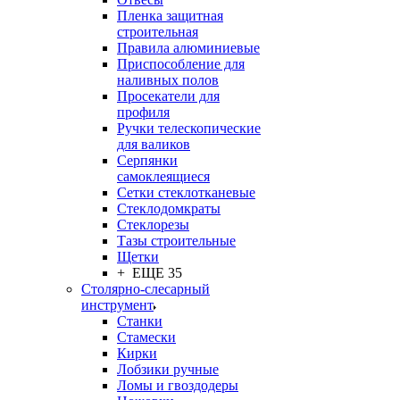
Пленка защитная
строительная
Правила алюминиевые
Приспособление для
наливных полов
Просекатели для
профиля
Ручки телескопические
для валиков
Серпянки
самоклеящиеся
Сетки стеклотканевые
Стеклодомкраты
Стеклорезы
Тазы строительные
Щетки
+ ЕЩЕ 35
Столярно-слесарный
инструмент
Станки
Стамески
Кирки
Лобзики ручные
Ломы и гвоздодеры