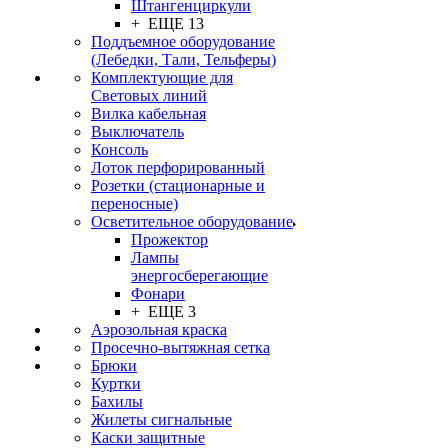
Штангенциркули
+ ЕЩЕ 13
Поддъемное оборудование
(Лебедки, Тали, Тельферы)
Комплектующие для
Световых линий
Вилка кабельная
Выключатель
Консоль
Лоток перфорированный
Розетки (стационарные и
переносные)
Осветительное оборудование
Прожектор
Лампы
энергосберегающие
Фонари
+ ЕЩЕ 3
Аэрозольная краска
Просечно-вытяжная сетка
Брюки
Куртки
Бахилы
Жилеты сигнальные
Каски защитные