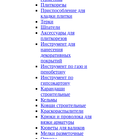
Плиткорезы
Приспособление для
кладки плитки
Терки
Шпатели
Аксессуары для
плиткорезов
Инструмент для
нанесения
декоративных
покрытий
Инструмент по газо и
пенобетону
Инструмент по
гипсокартону
Карандаши
строительные
Кельмы
Ковши строительные
Краскораспылители
Крюки и проволока для
вязки арматуры
Кюветы для валиков
Мелки разметочные
Отвесы