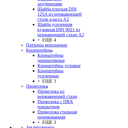
зазубринами
Шайба плоская DIN
125A из нержавеющей
стали класса A2
Шайба усиленная
кузовная DIN 9021 из
нержавеющей стали А2
+ ЕЩЕ 4
Патроны монтажные
Кронштейны
Кронштейны
декоративные
Кронштейны угловые
Кронштейны
усиленные
+ ЕЩЕ 3
Проволока
Проволока из
нержавеющей стали
Проволока с ПВХ
покрытием
Проволока стальная
оцинкованная
+ ЕЩЕ 3
Заклепочники