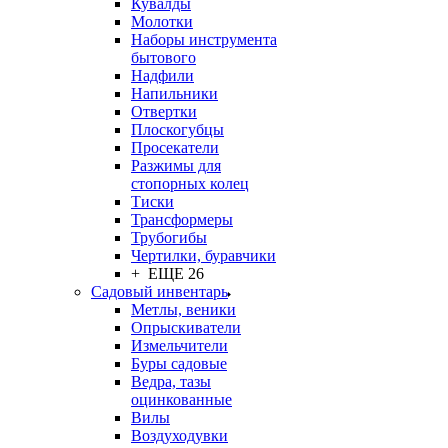
Кувалды
Молотки
Наборы инструмента
бытового
Надфили
Напильники
Отвертки
Плоскогубцы
Просекатели
Разжимы для
стопорных колец
Тиски
Трансформеры
Трубогибы
Чертилки, буравчики
+ ЕЩЕ 26
Садовый инвентарь
Метлы, веники
Опрыскиватели
Измельчители
Буры садовые
Ведра, тазы
оцинкованные
Вилы
Воздуходувки