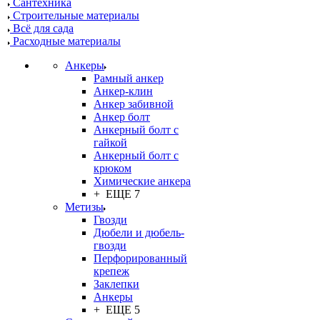
Сантехника
Строительные материалы
Всё для сада
Расходные материалы
Анкеры
Рамный анкер
Анкер-клин
Анкер забивной
Анкер болт
Анкерный болт с
гайкой
Анкерный болт с
крюком
Химические анкера
+ ЕЩЕ 7
Метизы
Гвозди
Дюбели и дюбель-
гвозди
Перфорированный
крепеж
Заклепки
Анкеры
+ ЕЩЕ 5