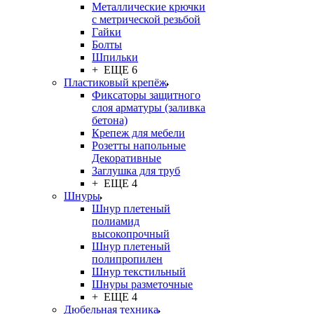
Металлические крючки
с метрической резьбой
Гайки
Болты
Шпильки
+ ЕЩЕ 6
Пластиковый крепёж
Фиксаторы защитного
слоя арматуры (заливка
бетона)
Крепеж для мебели
Розетты напольные
Декоративные
Заглушка для труб
+ ЕЩЕ 4
Шнуры
Шнур плетеный
полиамид
высокопрочный
Шнур плетеный
полипропилен
Шнур текстильный
Шнуры разметочные
+ ЕЩЕ 4
Дюбельная техника