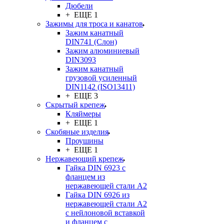
Дюбели
+ ЕЩЕ 1
Зажимы для троса и канатов
Зажим канатный
DIN741 (Cлон)
Зажим алюминиевый
DIN3093
Зажим канатный
грузовой усиленный
DIN1142 (ISO13411)
+ ЕЩЕ 3
Скрытый крепеж
Кляймеры
+ ЕЩЕ 1
Скобяные изделия
Проушины
+ ЕЩЕ 1
Нержавеющий крепеж
Гайка DIN 6923 с
фланцем из
нержавеющей стали А2
Гайка DIN 6926 из
нержавеющей стали А2
с нейлоновой вставкой
и фланцем с