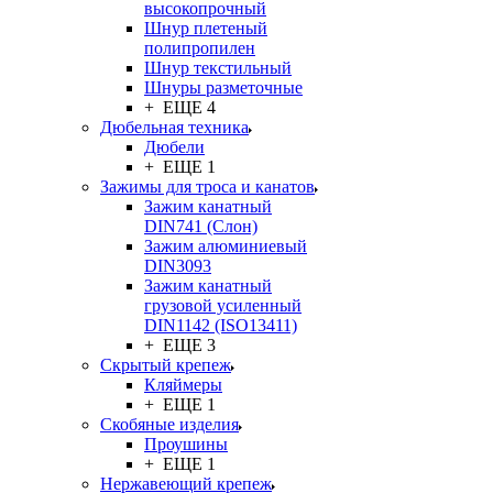
высокопрочный
Шнур плетеный
полипропилен
Шнур текстильный
Шнуры разметочные
+ ЕЩЕ 4
Дюбельная техника
Дюбели
+ ЕЩЕ 1
Зажимы для троса и канатов
Зажим канатный
DIN741 (Cлон)
Зажим алюминиевый
DIN3093
Зажим канатный
грузовой усиленный
DIN1142 (ISO13411)
+ ЕЩЕ 3
Скрытый крепеж
Кляймеры
+ ЕЩЕ 1
Скобяные изделия
Проушины
+ ЕЩЕ 1
Нержавеющий крепеж