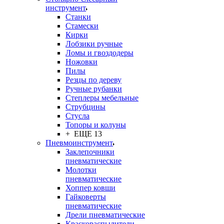
инструмент
Станки
Стамески
Кирки
Лобзики ручные
Ломы и гвоздодеры
Ножовки
Пилы
Резцы по дереву
Ручные рубанки
Степлеры мебельные
Струбцины
Стусла
Топоры и колуны
+ ЕЩЕ 13
Пневмоинструмент
Заклепочники
пневматические
Молотки
пневматические
Хоппер ковши
Гайковерты
пневматические
Дрели пневматические
Краскораспылители