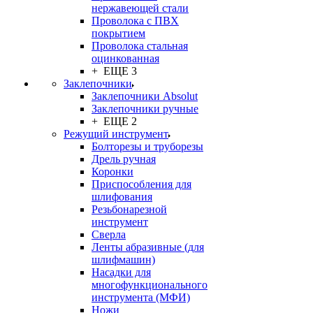
нержавеющей стали
Проволока с ПВХ
покрытием
Проволока стальная
оцинкованная
+ ЕЩЕ 3
Заклепочники
Заклепочники Absolut
Заклепочники ручные
+ ЕЩЕ 2
Режущий инструмент
Болторезы и труборезы
Дрель ручная
Коронки
Приспособления для
шлифования
Резьбонарезной
инструмент
Сверла
Ленты абразивные (для
шлифмашин)
Насадки для
многофункционального
инструмента (МФИ)
Ножи