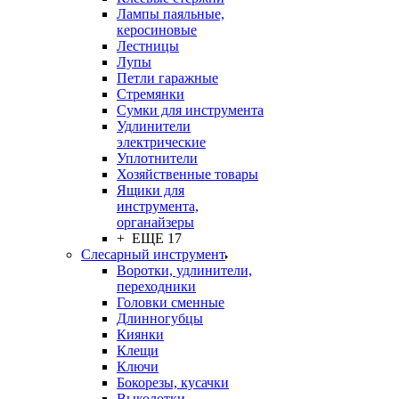
Лампы паяльные,
керосиновые
Лестницы
Лупы
Петли гаражные
Стремянки
Сумки для инструмента
Удлинители
электрические
Уплотнители
Хозяйственные товары
Ящики для
инструмента,
органайзеры
+ ЕЩЕ 17
Слесарный инструмент
Воротки, удлинители,
переходники
Головки сменные
Длинногубцы
Киянки
Клещи
Ключи
Бокорезы, кусачки
Выколотки