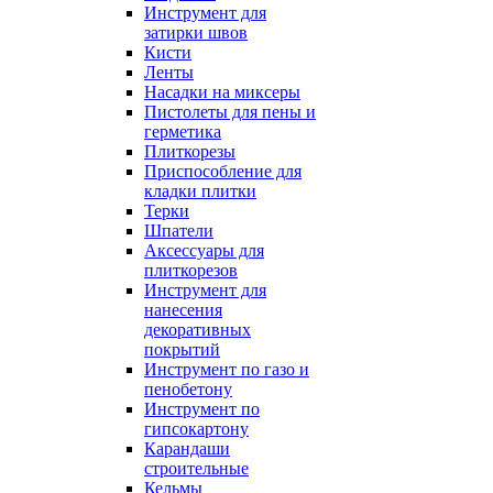
Инструмент для
затирки швов
Кисти
Ленты
Насадки на миксеры
Пистолеты для пены и
герметика
Плиткорезы
Приспособление для
кладки плитки
Терки
Шпатели
Аксессуары для
плиткорезов
Инструмент для
нанесения
декоративных
покрытий
Инструмент по газо и
пенобетону
Инструмент по
гипсокартону
Карандаши
строительные
Кельмы