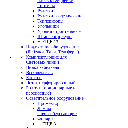
плоскостей, рейки,
штативы
Рулетки
Рулетки геодезические
Тепловизоры
Угольники
Уровни строительные
Штангенциркули
+ ЕЩЕ 13
Поддъемное оборудование
(Лебедки, Тали, Тельферы)
Комплектующие для
Световых линий
Вилка кабельная
Выключатель
Консоль
Лоток перфорированный
Розетки (стационарные и
переносные)
Осветительное оборудование
Прожектор
Лампы
энергосберегающие
Фонари
+ ЕЩЕ 3