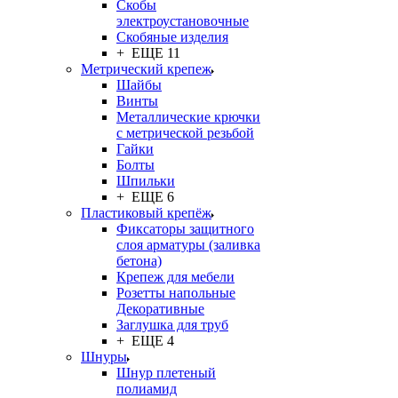
Скобы
электроустановочные
Скобяные изделия
+ ЕЩЕ 11
Метрический крепеж
Шайбы
Винты
Металлические крючки
с метрической резьбой
Гайки
Болты
Шпильки
+ ЕЩЕ 6
Пластиковый крепёж
Фиксаторы защитного
слоя арматуры (заливка
бетона)
Крепеж для мебели
Розетты напольные
Декоративные
Заглушка для труб
+ ЕЩЕ 4
Шнуры
Шнур плетеный
полиамид