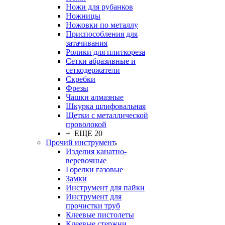
Ножи для рубанков
Ножницы
Ножовки по металлу
Приспособления для
затачивания
Ролики для плиткореза
Сетки абразивные и
сеткодержатели
Скребки
Фрезы
Чашки алмазные
Шкурка шлифовальная
Щетки с металлической
проволокой
+ ЕЩЕ 20
Прочий инструмент
Изделия канатно-
веревочные
Горелки газовые
Замки
Инструмент для пайки
Инструмент для
прочистки труб
Клеевые пистолеты
Клеевые стержни