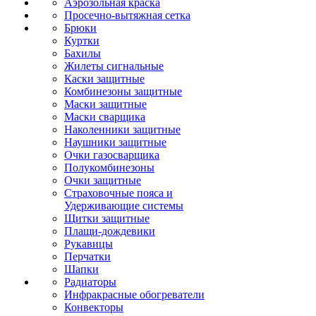
Аэрозольная краска
Просечно-вытяжная сетка
Брюки
Куртки
Бахилы
Жилеты сигнальные
Каски защитные
Комбинезоны защитные
Маски защитные
Маски сварщика
Наколенники защитные
Наушники защитные
Очки газосварщика
Полукомбинезоны
Очки защитные
Страховочные пояса и
Удерживающие системы
Щитки защитные
Плащи-дождевики
Рукавицы
Перчатки
Шапки
Радиаторы
Инфракрасные обогреватели
Конвекторы