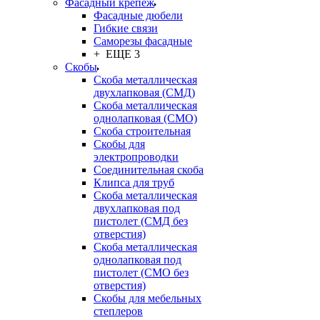
Фасадный крепёж
Фасадные дюбели
Гибкие связи
Саморезы фасадные
+ ЕЩЕ 3
Скобы
Скоба металлическая
двухлапковая (СМД)
Скоба металлическая
однолапковая (СМО)
Скоба строительная
Скобы для
электропроводки
Соединительная скоба
Клипса для труб
Скоба металлическая
двухлапковая под
пистолет (СМД без
отверстия)
Скоба металлическая
однолапковая под
пистолет (СМО без
отверстия)
Скобы для мебельных
степлеров