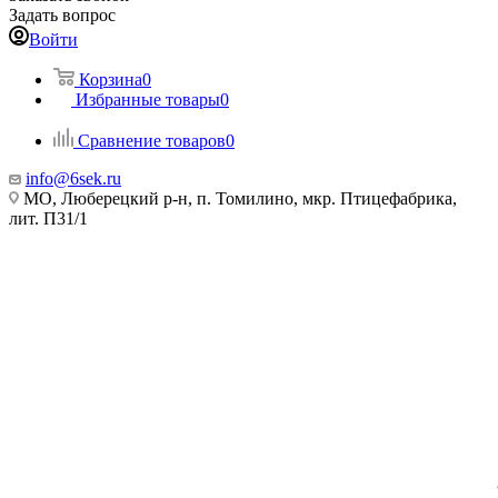
Задать вопрос
Войти
Корзина
0
Избранные товары
0
Сравнение товаров
0
info@6sek.ru
МО, Люберецкий р-н, п. Томилино, мкр. Птицефабрика,
лит. П31/1