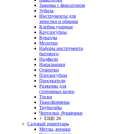
Зажимы с фиксатором
Зубила
Инструменты для
зачистки и обжима
Клейма ударные
Круглогубцы
Кувалды
Молотки
Наборы инструмента
бытового
Надфили
Напильники
Отвертки
Плоскогубцы
Просекатели
Разжимы для
стопорных колец
Тиски
Трансформеры
Трубогибы
Чертилки, буравчики
+ ЕЩЕ 26
Садовый инвентарь
Метлы, веники