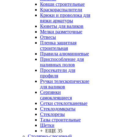
Ковши строительные
Краскораспылители
Крюки и проволока для
вязки арматуры
Кюветы для валиков
Мелки разметочные
Отвесы
Пленка защитная
строительная
Правила алюминиевые
Приспособление для
наливных полов
Просекатели для
профиля
Ручки телескопические
для валиков
Серпянки
самоклеящиеся
Сетки стеклотканевые
Стеклодомкраты
Стеклорезы
Тазы строительные
Щетки
+ ЕЩЕ 35
Столярно-слесарный