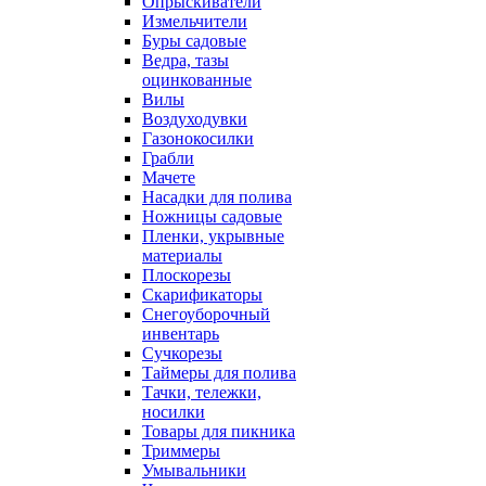
Опрыскиватели
Измельчители
Буры садовые
Ведра, тазы
оцинкованные
Вилы
Воздуходувки
Газонокосилки
Грабли
Мачете
Насадки для полива
Ножницы садовые
Пленки, укрывные
материалы
Плоскорезы
Скарификаторы
Снегоуборочный
инвентарь
Сучкорезы
Таймеры для полива
Тачки, тележки,
носилки
Товары для пикника
Триммеры
Умывальники