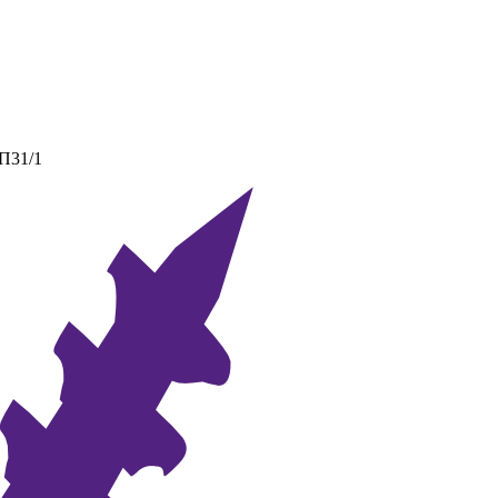
 П31/1