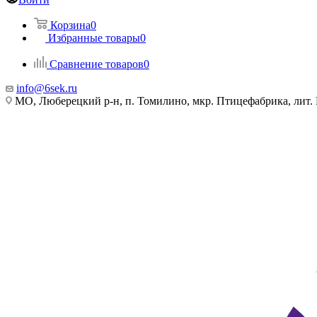
Корзина
0
Избранные товары
0
Сравнение товаров
0
info@6sek.ru
МО, Люберецкий р-н, п. Томилино, мкр. Птицефабрика, лит.