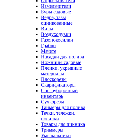
Опрыскиватели
Измельчители
Буры садовые
Ведра, тазы
оцинкованные
Вилы
Воздуходувки
Газонокосилки
Грабли
Мачете
Насадки для полива
Ножницы садовые
Пленки, укрывные
материалы
Плоскорезы
Скарификаторы
Снегоуборочный
инвентарь
Сучкорезы
Таймеры для полива
Тачки, тележки,
носилки
Товары для пикника
Триммеры
Умывальники