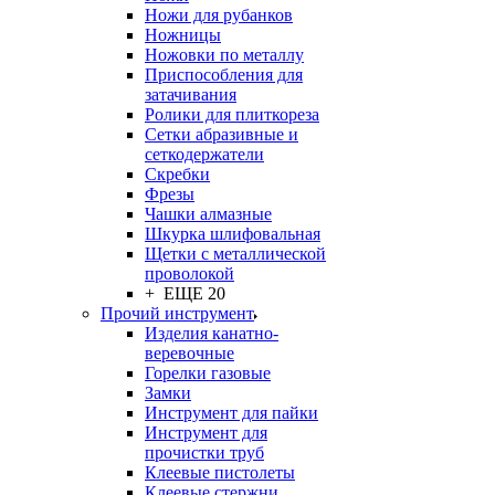
Ножи для рубанков
Ножницы
Ножовки по металлу
Приспособления для
затачивания
Ролики для плиткореза
Сетки абразивные и
сеткодержатели
Скребки
Фрезы
Чашки алмазные
Шкурка шлифовальная
Щетки с металлической
проволокой
+ ЕЩЕ 20
Прочий инструмент
Изделия канатно-
веревочные
Горелки газовые
Замки
Инструмент для пайки
Инструмент для
прочистки труб
Клеевые пистолеты
Клеевые стержни