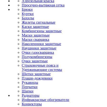
Аэрозольная краска
Просечно-вытяжная сетка
Брюки
Куртки
Бахилы
Жилеты сигнальные
Каски защитные
Комбинезоны защитные
Маски защитные
Маски сварщика
Наколенники защитные
Наушники защитные
Очки газосварщика
Полукомбинезоны
Очки защитные
Страховочные пояса и
Удерживающие системы
Щитки защитные
Плащи-дождевики
Рукавицы
Перчатки
Шапки
Радиаторы
Инфракрасные обогреватели
Конвекторы