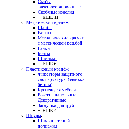
Скобы
электроустановочные
Скобяные изделия
+ ЕЩЕ 11
Метрический крепеж
Шайбы
Винты
Металлические крючки
с метрической резьбой
Гайки
Болты
Шпильки
+ ЕЩЕ 6
Пластиковый крепёж
Фиксаторы защитного
слоя арматуры (заливка
бетона)
Крепеж для мебели
Розетты напольные
Декоративные
Заглушка для труб
+ ЕЩЕ 4
Шнуры
Шнур плетеный
полиамид