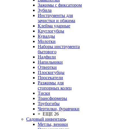
Зажимы с фиксатором
Зубила
Инструменты для
зачистки и обжима
Клейма ударные
Круглогубцы
Кувалды
Молотки
Наборы инструмента
бытового
Надфили
Напильники
Отвертки
Плоскогубцы
Просекатели
Разжимы для
стопорных колец
Тиски
Трансформеры
Трубогибы
Чертилки, буравчики
+ ЕЩЕ 26
Садовый инвентарь
Метлы, веники