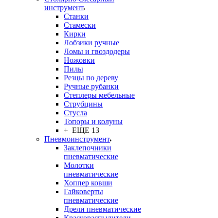
инструмент
Станки
Стамески
Кирки
Лобзики ручные
Ломы и гвоздодеры
Ножовки
Пилы
Резцы по дереву
Ручные рубанки
Степлеры мебельные
Струбцины
Стусла
Топоры и колуны
+ ЕЩЕ 13
Пневмоинструмент
Заклепочники
пневматические
Молотки
пневматические
Хоппер ковши
Гайковерты
пневматические
Дрели пневматические
Краскораспылители