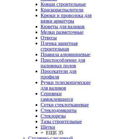
Ковши строительные
Краскораспылители
Крюки и проволока для
вязки арматуры
Кюветы для валиков
Мелки разметочные
Отвесы
Пленка защитная
строительная
Правила алюминиевые
Приспособление для
наливных полов
Просекатели для
профиля
Ручки телескопические
для валиков
Серпянки
самоклеящиеся
Сетки стеклотканевые
Стеклодомкраты
Стеклорезы
Тазы строительные
Щетки
+ ЕЩЕ 35
Столярно-слесарный