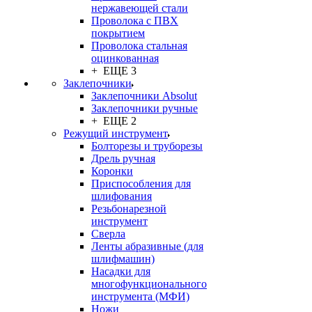
нержавеющей стали
Проволока с ПВХ
покрытием
Проволока стальная
оцинкованная
+ ЕЩЕ 3
Заклепочники
Заклепочники Absolut
Заклепочники ручные
+ ЕЩЕ 2
Режущий инструмент
Болторезы и труборезы
Дрель ручная
Коронки
Приспособления для
шлифования
Резьбонарезной
инструмент
Сверла
Ленты абразивные (для
шлифмашин)
Насадки для
многофункционального
инструмента (МФИ)
Ножи