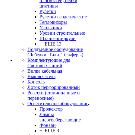
плоскостей, рейки,
штативы
Рулетки
Рулетки геодезические
Тепловизоры
Угольники
Уровни строительные
Штангенциркули
+ ЕЩЕ 13
Поддъемное оборудование
(Лебедки, Тали, Тельферы)
Комплектующие для
Световых линий
Вилка кабельная
Выключатель
Консоль
Лоток перфорированный
Розетки (стационарные и
переносные)
Осветительное оборудование
Прожектор
Лампы
энергосберегающие
Фонари
+ ЕЩЕ 3