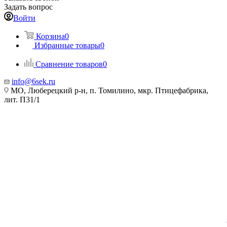
Задать вопрос
Войти
Корзина
0
Избранные товары
0
Сравнение товаров
0
info@6sek.ru
МО, Люберецкий р-н, п. Томилино, мкр. Птицефабрика,
лит. П31/1