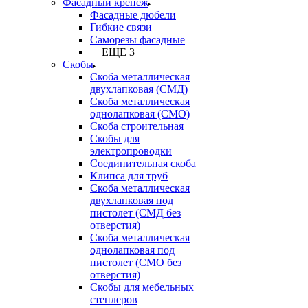
Фасадный крепёж
Фасадные дюбели
Гибкие связи
Саморезы фасадные
+ ЕЩЕ 3
Скобы
Скоба металлическая
двухлапковая (СМД)
Скоба металлическая
однолапковая (СМО)
Скоба строительная
Скобы для
электропроводки
Соединительная скоба
Клипса для труб
Скоба металлическая
двухлапковая под
пистолет (СМД без
отверстия)
Скоба металлическая
однолапковая под
пистолет (СМО без
отверстия)
Скобы для мебельных
степлеров