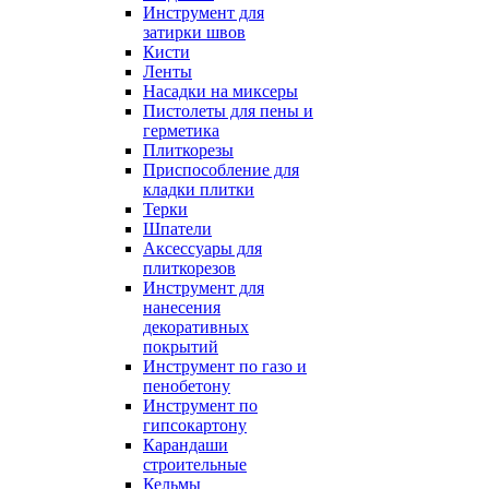
Инструмент для
затирки швов
Кисти
Ленты
Насадки на миксеры
Пистолеты для пены и
герметика
Плиткорезы
Приспособление для
кладки плитки
Терки
Шпатели
Аксессуары для
плиткорезов
Инструмент для
нанесения
декоративных
покрытий
Инструмент по газо и
пенобетону
Инструмент по
гипсокартону
Карандаши
строительные
Кельмы