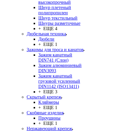
высокопрочный
Шнур плетеный
полипропилен
Шнур текстильный
Шнуры разметочные
+ ЕЩЕ 4
Дюбельная техника
Дюбели
+ ЕЩЕ 1
Зажимы для троса и канатов
Зажим канатный
DIN741 (Cлон)
Зажим алюминиевый
DIN3093
Зажим канатный
грузовой усиленный
DIN1142 (ISO13411)
+ ЕЩЕ 3
Скрытый крепеж
Кляймеры
+ ЕЩЕ 1
Скобяные изделия
Проушины
+ ЕЩЕ 1
Нержавеющий крепеж