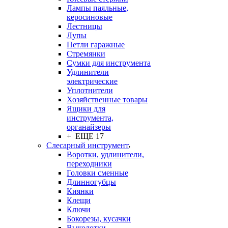
Лампы паяльные,
керосиновые
Лестницы
Лупы
Петли гаражные
Стремянки
Сумки для инструмента
Удлинители
электрические
Уплотнители
Хозяйственные товары
Ящики для
инструмента,
органайзеры
+ ЕЩЕ 17
Слесарный инструмент
Воротки, удлинители,
переходники
Головки сменные
Длинногубцы
Киянки
Клещи
Ключи
Бокорезы, кусачки
Выколотки