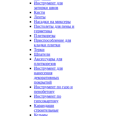
Инструмент для
затирки швов
Кисти
Ленты
Насадки на миксеры
Пистолеты для пены и
герметика
Плиткорезы
Приспособление для
кладки плитки
Терки
Шпатели
Аксессуары для
плиткорезов
Инструмент для
нанесения
декоративных
покрытий
Инструмент по газо и
пенобетону
Инструмент по
гипсокартону
Карандаши
строительные
Кельмы