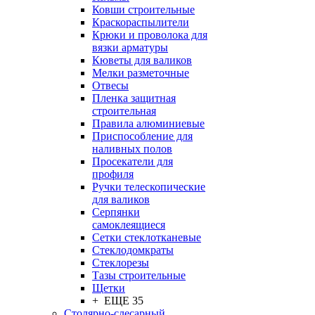
Ковши строительные
Краскораспылители
Крюки и проволока для
вязки арматуры
Кюветы для валиков
Мелки разметочные
Отвесы
Пленка защитная
строительная
Правила алюминиевые
Приспособление для
наливных полов
Просекатели для
профиля
Ручки телескопические
для валиков
Серпянки
самоклеящиеся
Сетки стеклотканевые
Стеклодомкраты
Стеклорезы
Тазы строительные
Щетки
+ ЕЩЕ 35
Столярно-слесарный