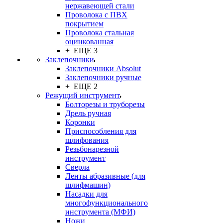
нержавеющей стали
Проволока с ПВХ
покрытием
Проволока стальная
оцинкованная
+ ЕЩЕ 3
Заклепочники
Заклепочники Absolut
Заклепочники ручные
+ ЕЩЕ 2
Режущий инструмент
Болторезы и труборезы
Дрель ручная
Коронки
Приспособления для
шлифования
Резьбонарезной
инструмент
Сверла
Ленты абразивные (для
шлифмашин)
Насадки для
многофункционального
инструмента (МФИ)
Ножи