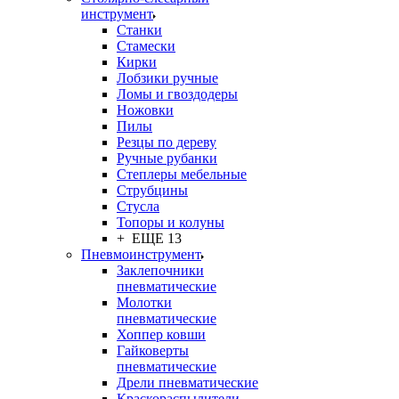
инструмент
Станки
Стамески
Кирки
Лобзики ручные
Ломы и гвоздодеры
Ножовки
Пилы
Резцы по дереву
Ручные рубанки
Степлеры мебельные
Струбцины
Стусла
Топоры и колуны
+ ЕЩЕ 13
Пневмоинструмент
Заклепочники
пневматические
Молотки
пневматические
Хоппер ковши
Гайковерты
пневматические
Дрели пневматические
Краскораспылители