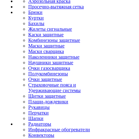
Аэрозольная краска
Просечно-вытяжная сетка
Брюки
Куртки
Бахилы
Жилеты сигнальные
Каски защитные
Комбинезоны защитные
Маски защитные
Маски сварщика
Наколенники защитные
Наушники защитные
Очки газосварщика
Полукомбинезоны
Очки защитные
Страховочные пояса и
Удерживающие системы
Щитки защитные
Плащи-дождевики
Рукавицы
Перчатки
Шапки
Радиаторы
Инфракрасные обогреватели
Конвекторы