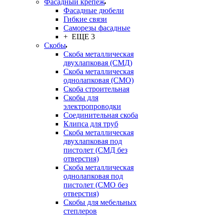
Фасадный крепёж
Фасадные дюбели
Гибкие связи
Саморезы фасадные
+ ЕЩЕ 3
Скобы
Скоба металлическая
двухлапковая (СМД)
Скоба металлическая
однолапковая (СМО)
Скоба строительная
Скобы для
электропроводки
Соединительная скоба
Клипса для труб
Скоба металлическая
двухлапковая под
пистолет (СМД без
отверстия)
Скоба металлическая
однолапковая под
пистолет (СМО без
отверстия)
Скобы для мебельных
степлеров