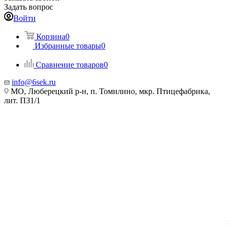
Задать вопрос
Войти
Корзина
0
Избранные товары
0
Сравнение товаров
0
info@6sek.ru
МО, Люберецкий р-н, п. Томилино, мкр. Птицефабрика,
лит. П31/1