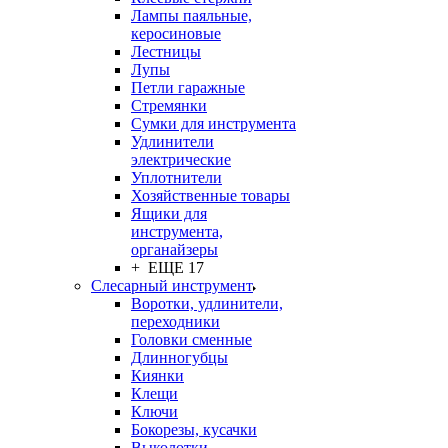
Лампы паяльные,
керосиновые
Лестницы
Лупы
Петли гаражные
Стремянки
Сумки для инструмента
Удлинители
электрические
Уплотнители
Хозяйственные товары
Ящики для
инструмента,
органайзеры
+ ЕЩЕ 17
Слесарный инструмент
Воротки, удлинители,
переходники
Головки сменные
Длинногубцы
Киянки
Клещи
Ключи
Бокорезы, кусачки
Выколотки