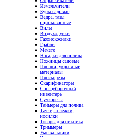
Опрыскиватели
Измельчители
Буры садовые
Ведра, тазы
оцинкованные
Вилы
Воздуходувки
Газонокосилки
Грабли
Мачете
Насадки для полива
Ножницы садовые
Пленки, укрывные
материалы
Плоскорезы
Скарификаторы
Снегоуборочный
инвентарь
Сучкорезы
Таймеры для полива
Тачки, тележки,
носилки
Товары для пикника
Триммеры
Умывальники