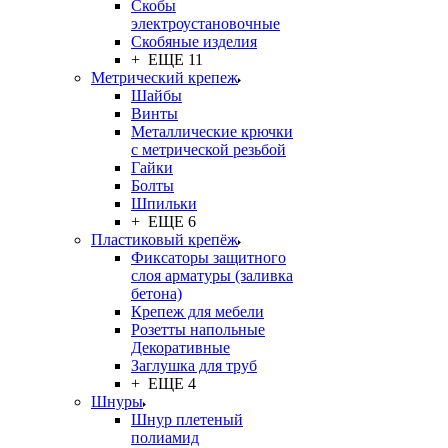
Скобы
электроустановочные
Скобяные изделия
+ ЕЩЕ 11
Метрический крепеж
Шайбы
Винты
Металлические крючки
с метрической резьбой
Гайки
Болты
Шпильки
+ ЕЩЕ 6
Пластиковый крепёж
Фиксаторы защитного
слоя арматуры (заливка
бетона)
Крепеж для мебели
Розетты напольные
Декоративные
Заглушка для труб
+ ЕЩЕ 4
Шнуры
Шнур плетеный
полиамид