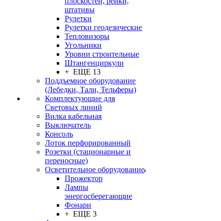
плоскостей, рейки,
штативы
Рулетки
Рулетки геодезические
Тепловизоры
Угольники
Уровни строительные
Штангенциркули
+ ЕЩЕ 13
Поддъемное оборудование
(Лебедки, Тали, Тельферы)
Комплектующие для
Световых линий
Вилка кабельная
Выключатель
Консоль
Лоток перфорированный
Розетки (стационарные и
переносные)
Осветительное оборудование
Прожектор
Лампы
энергосберегающие
Фонари
+ ЕЩЕ 3