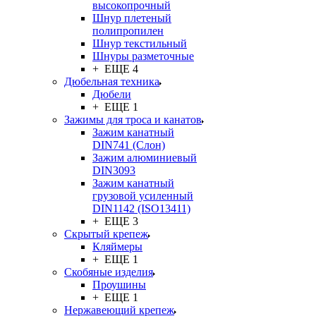
высокопрочный
Шнур плетеный
полипропилен
Шнур текстильный
Шнуры разметочные
+ ЕЩЕ 4
Дюбельная техника
Дюбели
+ ЕЩЕ 1
Зажимы для троса и канатов
Зажим канатный
DIN741 (Cлон)
Зажим алюминиевый
DIN3093
Зажим канатный
грузовой усиленный
DIN1142 (ISO13411)
+ ЕЩЕ 3
Скрытый крепеж
Кляймеры
+ ЕЩЕ 1
Скобяные изделия
Проушины
+ ЕЩЕ 1
Нержавеющий крепеж