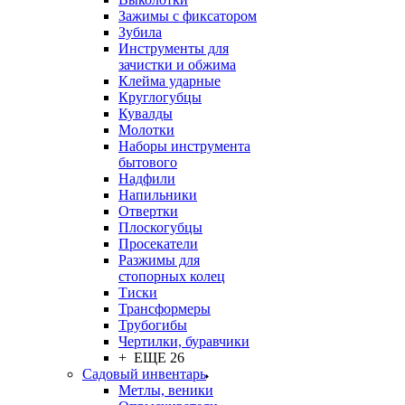
Зажимы с фиксатором
Зубила
Инструменты для
зачистки и обжима
Клейма ударные
Круглогубцы
Кувалды
Молотки
Наборы инструмента
бытового
Надфили
Напильники
Отвертки
Плоскогубцы
Просекатели
Разжимы для
стопорных колец
Тиски
Трансформеры
Трубогибы
Чертилки, буравчики
+ ЕЩЕ 26
Садовый инвентарь
Метлы, веники