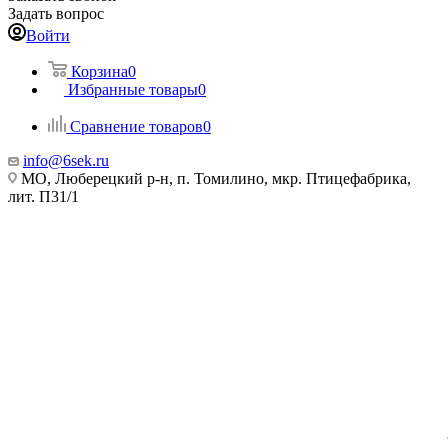
Задать вопрос
Войти
Корзина
0
Избранные товары
0
Сравнение товаров
0
info@6sek.ru
МО, Люберецкий р-н, п. Томилино, мкр. Птицефабрика,
лит. П31/1