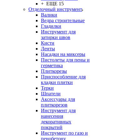
+ ЕЩЕ 15
Отделочный инструмент
Валики
Ведра строительные
Гладилки
Инструмент для
затирки швов
Кисти
Ленты
Насадки на миксеры
Пистолеты для пены и
герметика
Плиткорезы
Приспособление для
кладки плитки
Терки
Шпатели
Аксессуары для
плиткорезов
Инструмент для
нанесения
декоративных
покрытий
Инструмент по газо и
пенобетону