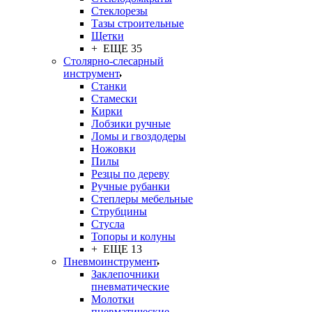
Стеклорезы
Тазы строительные
Щетки
+ ЕЩЕ 35
Столярно-слесарный
инструмент
Станки
Стамески
Кирки
Лобзики ручные
Ломы и гвоздодеры
Ножовки
Пилы
Резцы по дереву
Ручные рубанки
Степлеры мебельные
Струбцины
Стусла
Топоры и колуны
+ ЕЩЕ 13
Пневмоинструмент
Заклепочники
пневматические
Молотки
пневматические