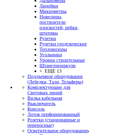
Дальномеры
Линейки
Микрометры
Нивелиры,
построители
плоскостей, рейки,
штативы
Рулетки
Рулетки геодезические
Тепловизоры
Угольники
Уровни строительные
Штангенциркули
+ ЕЩЕ 13
Поддъемное оборудование
(Лебедки, Тали, Тельферы)
Комплектующие для
Световых линий
Вилка кабельная
Выключатель
Консоль
Лоток перфорированный
Розетки (стационарные и
переносные)
Осветительное оборудование