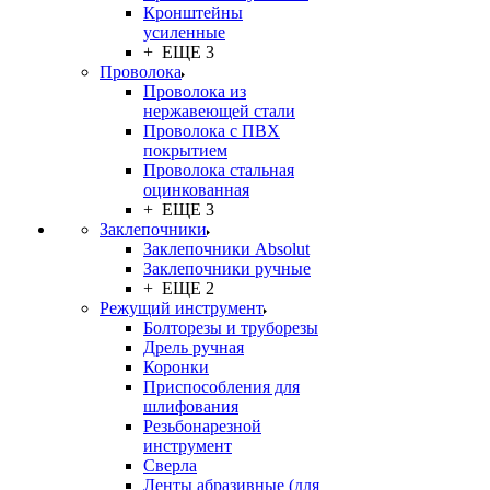
Кронштейны
усиленные
+ ЕЩЕ 3
Проволока
Проволока из
нержавеющей стали
Проволока с ПВХ
покрытием
Проволока стальная
оцинкованная
+ ЕЩЕ 3
Заклепочники
Заклепочники Absolut
Заклепочники ручные
+ ЕЩЕ 2
Режущий инструмент
Болторезы и труборезы
Дрель ручная
Коронки
Приспособления для
шлифования
Резьбонарезной
инструмент
Сверла
Ленты абразивные (для