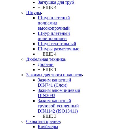
Заглушка для труб
+ ЕЩЕ 4
Шнуры
Шнур плетеный
полиамид
высокопрочный
Шнур плетеный
полипропилен
Шнур текстильный
Шнуры разметочные
+ ЕЩЕ 4
Дюбельная техника
Дюбели
+ ЕЩЕ 1
Зажимы для троса и канатов
Зажим канатный
DIN741 (Cлон)
Зажим алюминиевый
DIN3093
Зажим канатный
грузовой усиленный
DIN1142 (ISO13411)
+ ЕЩЕ 3
Скрытый крепеж
Кляймеры