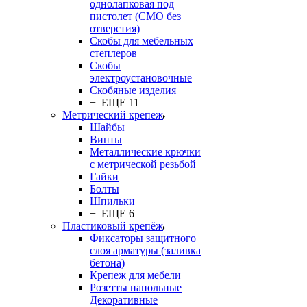
однолапковая под
пистолет (СМО без
отверстия)
Скобы для мебельных
степлеров
Скобы
электроустановочные
Скобяные изделия
+ ЕЩЕ 11
Метрический крепеж
Шайбы
Винты
Металлические крючки
с метрической резьбой
Гайки
Болты
Шпильки
+ ЕЩЕ 6
Пластиковый крепёж
Фиксаторы защитного
слоя арматуры (заливка
бетона)
Крепеж для мебели
Розетты напольные
Декоративные