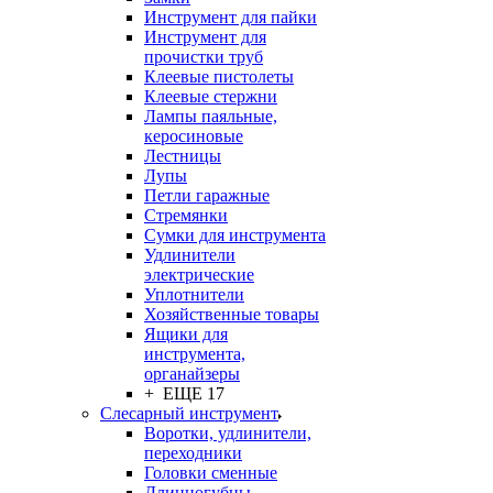
Инструмент для пайки
Инструмент для
прочистки труб
Клеевые пистолеты
Клеевые стержни
Лампы паяльные,
керосиновые
Лестницы
Лупы
Петли гаражные
Стремянки
Сумки для инструмента
Удлинители
электрические
Уплотнители
Хозяйственные товары
Ящики для
инструмента,
органайзеры
+ ЕЩЕ 17
Слесарный инструмент
Воротки, удлинители,
переходники
Головки сменные
Длинногубцы