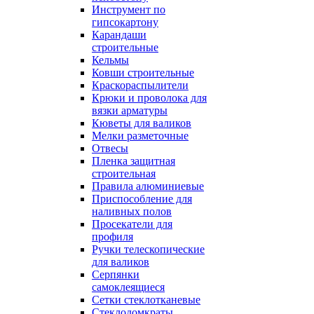
Инструмент по
гипсокартону
Карандаши
строительные
Кельмы
Ковши строительные
Краскораспылители
Крюки и проволока для
вязки арматуры
Кюветы для валиков
Мелки разметочные
Отвесы
Пленка защитная
строительная
Правила алюминиевые
Приспособление для
наливных полов
Просекатели для
профиля
Ручки телескопические
для валиков
Серпянки
самоклеящиеся
Сетки стеклотканевые
Стеклодомкраты