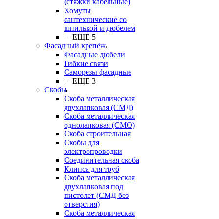
(стяжки кабельные)
Хомуты
сантехнические со
шпилькой и дюбелем
+ ЕЩЕ 5
Фасадный крепёж
Фасадные дюбели
Гибкие связи
Саморезы фасадные
+ ЕЩЕ 3
Скобы
Скоба металлическая
двухлапковая (СМД)
Скоба металлическая
однолапковая (СМО)
Скоба строительная
Скобы для
электропроводки
Соединительная скоба
Клипса для труб
Скоба металлическая
двухлапковая под
пистолет (СМД без
отверстия)
Скоба металлическая