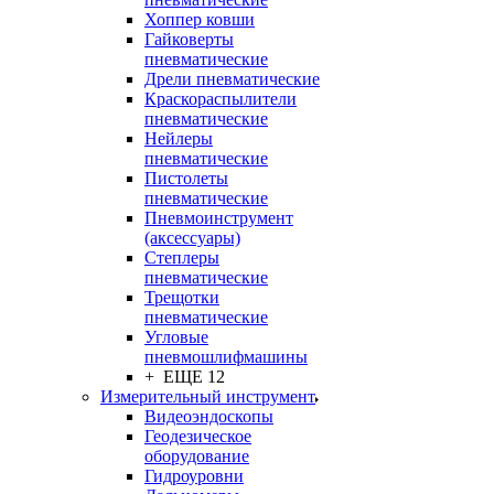
Хоппер ковши
Гайковерты
пневматические
Дрели пневматические
Краскораспылители
пневматические
Нейлеры
пневматические
Пистолеты
пневматические
Пневмоинструмент
(аксессуары)
Степлеры
пневматические
Трещотки
пневматические
Угловые
пневмошлифмашины
+ ЕЩЕ 12
Измерительный инструмент
Видеоэндоскопы
Геодезическое
оборудование
Гидроуровни