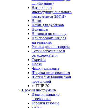
шлифмашин)
Насадки для
многофункционального
инструмента (МФИ)
Ножи
Ножи для рубанков
Ножницы
Ножовки по металлу
Приспособления для
затачивания
Ролики для плиткореза
Сетки абразивные и
сеткодержатели
Скребки
Фрезы
Чашки алмазные
Шкурка шлифовальная
Щетки с металлической
проволокой
+ ЕЩЕ 20
Прочий инструмент
Изделия канатно-
веревочные
Горелки газовые
Замки