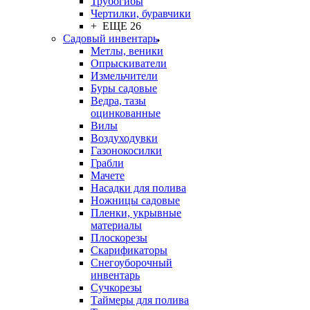
Трубогибы
Чертилки, буравчики
+ ЕЩЕ 26
Садовый инвентарь
Метлы, веники
Опрыскиватели
Измельчители
Буры садовые
Ведра, тазы
оцинкованные
Вилы
Воздуходувки
Газонокосилки
Грабли
Мачете
Насадки для полива
Ножницы садовые
Пленки, укрывные
материалы
Плоскорезы
Скарификаторы
Снегоуборочный
инвентарь
Сучкорезы
Таймеры для полива