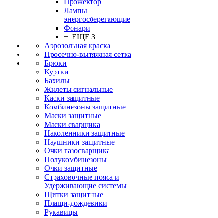
Прожектор
Лампы
энергосберегающие
Фонари
+ ЕЩЕ 3
Аэрозольная краска
Просечно-вытяжная сетка
Брюки
Куртки
Бахилы
Жилеты сигнальные
Каски защитные
Комбинезоны защитные
Маски защитные
Маски сварщика
Наколенники защитные
Наушники защитные
Очки газосварщика
Полукомбинезоны
Очки защитные
Страховочные пояса и
Удерживающие системы
Щитки защитные
Плащи-дождевики
Рукавицы