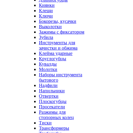
Киянки
Клещи
Ключи
Бокорезы, кусачки
Выколотки
Зажимы с фиксатором
Зубила
Инструменты для
зачистки и обжима
Клейма ударные
Круглогубцы
Кувалды
Молотки
Наборы инструмента
бытового
Надфили
Напильники
Отвертки
Плоскогубцы
Просекатели
Разжимы для
стопорных колец
Тиски
Трансформеры