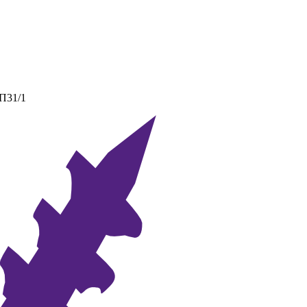
 П31/1