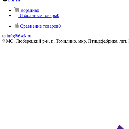
Корзина
0
Избранные товары
0
Сравнение товаров
0
info@6sek.ru
МО, Люберецкий р-н, п. Томилино, мкр. Птицефабрика, лит.