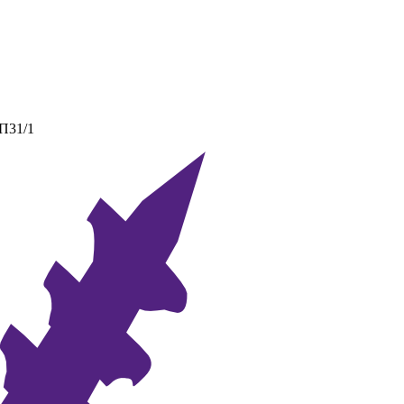
 П31/1