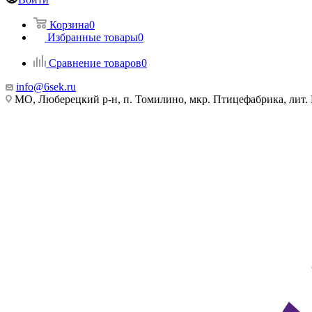
Корзина
0
Избранные товары
0
Сравнение товаров
0
info@6sek.ru
МО, Люберецкий р-н, п. Томилино, мкр. Птицефабрика, лит.