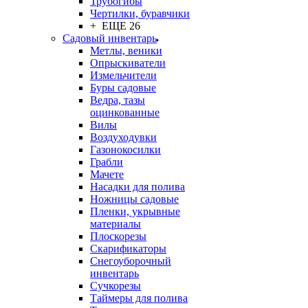
Трубогибы
Чертилки, буравчики
+ ЕЩЕ 26
Садовый инвентарь
Метлы, веники
Опрыскиватели
Измельчители
Буры садовые
Ведра, тазы
оцинкованные
Вилы
Воздуходувки
Газонокосилки
Грабли
Мачете
Насадки для полива
Ножницы садовые
Пленки, укрывные
материалы
Плоскорезы
Скарификаторы
Снегоуборочный
инвентарь
Сучкорезы
Таймеры для полива