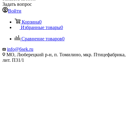
Задать вопрос
Войти
Корзина
0
Избранные товары
0
Сравнение товаров
0
info@6sek.ru
МО, Люберецкий р-н, п. Томилино, мкр. Птицефабрика,
лит. П31/1