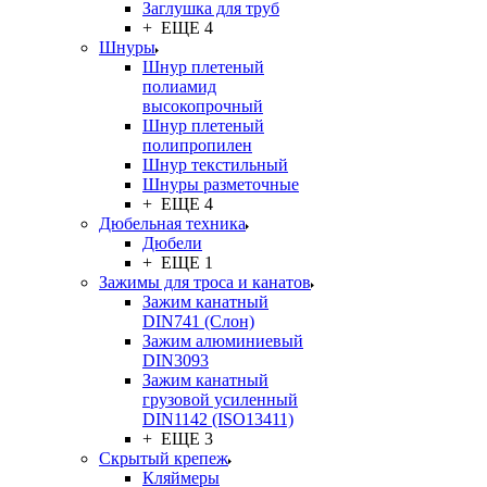
Заглушка для труб
+ ЕЩЕ 4
Шнуры
Шнур плетеный
полиамид
высокопрочный
Шнур плетеный
полипропилен
Шнур текстильный
Шнуры разметочные
+ ЕЩЕ 4
Дюбельная техника
Дюбели
+ ЕЩЕ 1
Зажимы для троса и канатов
Зажим канатный
DIN741 (Cлон)
Зажим алюминиевый
DIN3093
Зажим канатный
грузовой усиленный
DIN1142 (ISO13411)
+ ЕЩЕ 3
Скрытый крепеж
Кляймеры