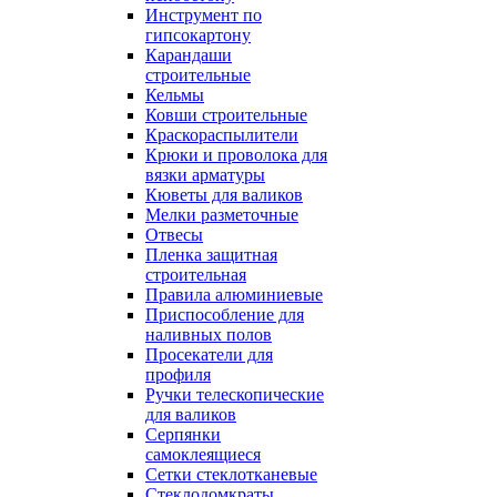
Инструмент по
гипсокартону
Карандаши
строительные
Кельмы
Ковши строительные
Краскораспылители
Крюки и проволока для
вязки арматуры
Кюветы для валиков
Мелки разметочные
Отвесы
Пленка защитная
строительная
Правила алюминиевые
Приспособление для
наливных полов
Просекатели для
профиля
Ручки телескопические
для валиков
Серпянки
самоклеящиеся
Сетки стеклотканевые
Стеклодомкраты