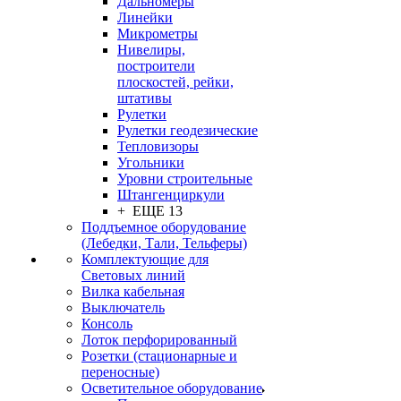
Дальномеры
Линейки
Микрометры
Нивелиры,
построители
плоскостей, рейки,
штативы
Рулетки
Рулетки геодезические
Тепловизоры
Угольники
Уровни строительные
Штангенциркули
+ ЕЩЕ 13
Поддъемное оборудование
(Лебедки, Тали, Тельферы)
Комплектующие для
Световых линий
Вилка кабельная
Выключатель
Консоль
Лоток перфорированный
Розетки (стационарные и
переносные)
Осветительное оборудование