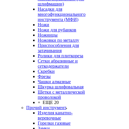
шлифмашин)
Насадки для
многофункционального
инструмента (МФИ)
Ножи
Ножи для рубанков
Ножницы
Ножовки по металлу
Приспособления для
затачивания
Ролики для плиткореза
Сетки абразивные и
сеткодержатели
Скребки
Фрезы
Чашки алмазные
Шкурка шлифовальная
Щетки с металлической
проволокой
+ ЕЩЕ 20
Прочий инструмент
Изделия канатно-
веревочные
Горелки газовые
Замки