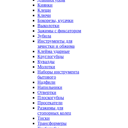
Киянки
Клещи
Ключи
Бокорезы, кусачки
Выколотки
Зажимы с фиксатором
Зубила
Инструменты для
зачистки и обжима
Клейма ударные
Круглогубцы
Кувалды
Молотки
Наборы инструмента
бытового
Надфили
Напильники
Отвертки
Плоскогубцы
Просекатели
Разжимы для
стопорных колец
Тиски
Трансформеры