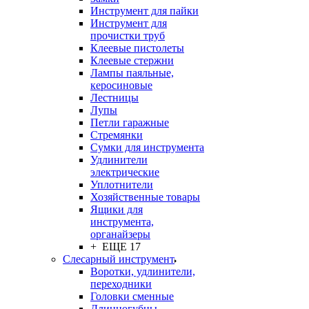
Инструмент для пайки
Инструмент для
прочистки труб
Клеевые пистолеты
Клеевые стержни
Лампы паяльные,
керосиновые
Лестницы
Лупы
Петли гаражные
Стремянки
Сумки для инструмента
Удлинители
электрические
Уплотнители
Хозяйственные товары
Ящики для
инструмента,
органайзеры
+ ЕЩЕ 17
Слесарный инструмент
Воротки, удлинители,
переходники
Головки сменные
Длинногубцы