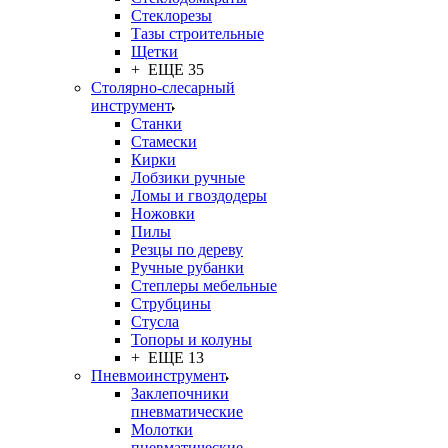
Стеклорезы
Тазы строительные
Щетки
+ ЕЩЕ 35
Столярно-слесарный
инструмент
Станки
Стамески
Кирки
Лобзики ручные
Ломы и гвоздодеры
Ножовки
Пилы
Резцы по дереву
Ручные рубанки
Степлеры мебельные
Струбцины
Стусла
Топоры и колуны
+ ЕЩЕ 13
Пневмоинструмент
Заклепочники
пневматические
Молотки
пневматические