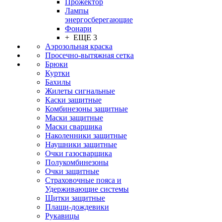
Прожектор
Лампы
энергосберегающие
Фонари
+ ЕЩЕ 3
Аэрозольная краска
Просечно-вытяжная сетка
Брюки
Куртки
Бахилы
Жилеты сигнальные
Каски защитные
Комбинезоны защитные
Маски защитные
Маски сварщика
Наколенники защитные
Наушники защитные
Очки газосварщика
Полукомбинезоны
Очки защитные
Страховочные пояса и
Удерживающие системы
Щитки защитные
Плащи-дождевики
Рукавицы