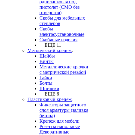
однолапковая под
пистолет (СМО без
отверстия)
Скобы для мебельных
степлеров
Скобы
электроустановочные
Скобяные изделия
+ ЕЩЕ 11
Метрический крепеж
Шайбы
Винты
Металлические крючки
с метрической резьбой
Гайки
Болты
Шпильки
+ ЕЩЕ 6
Пластиковый крепёж
Фиксаторы защитного
слоя арматуры (заливка
бетона)
Крепеж для мебели
Розетты напольные
Декоративные