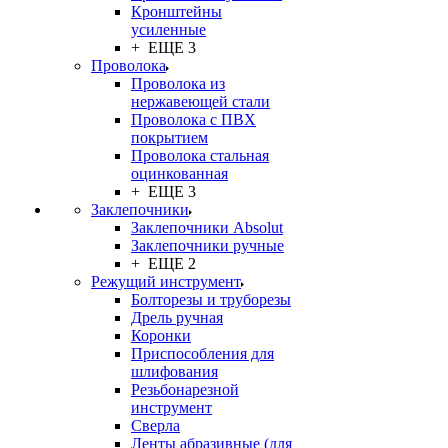
Кронштейны
усиленные
+ ЕЩЕ 3
Проволока
Проволока из
нержавеющей стали
Проволока с ПВХ
покрытием
Проволока стальная
оцинкованная
+ ЕЩЕ 3
Заклепочники
Заклепочники Absolut
Заклепочники ручные
+ ЕЩЕ 2
Режущий инструмент
Болторезы и труборезы
Дрель ручная
Коронки
Приспособления для
шлифования
Резьбонарезной
инструмент
Сверла
Ленты абразивные (для