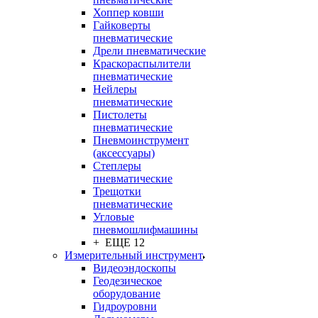
Хоппер ковши
Гайковерты
пневматические
Дрели пневматические
Краскораспылители
пневматические
Нейлеры
пневматические
Пистолеты
пневматические
Пневмоинструмент
(аксессуары)
Степлеры
пневматические
Трещотки
пневматические
Угловые
пневмошлифмашины
+ ЕЩЕ 12
Измерительный инструмент
Видеоэндоскопы
Геодезическое
оборудование
Гидроуровни