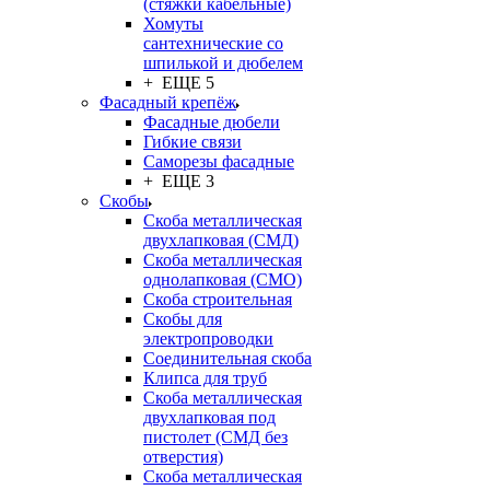
(стяжки кабельные)
Хомуты
сантехнические со
шпилькой и дюбелем
+ ЕЩЕ 5
Фасадный крепёж
Фасадные дюбели
Гибкие связи
Саморезы фасадные
+ ЕЩЕ 3
Скобы
Скоба металлическая
двухлапковая (СМД)
Скоба металлическая
однолапковая (СМО)
Скоба строительная
Скобы для
электропроводки
Соединительная скоба
Клипса для труб
Скоба металлическая
двухлапковая под
пистолет (СМД без
отверстия)
Скоба металлическая