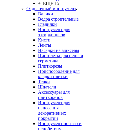
+ ЕЩЕ 15
Отделочный инструмент
Валики
Ведра строительные
Гладилки
Инструмент для
затирки швов
Кисти
Ленты
Насадки на миксеры
Пистолеты для пены и
герметика
Плиткорезы
Приспособление для
кладки плитки
Терки
Шпатели
Аксессуары для
плиткорезов
Инструмент для
нанесения
декоративных
покрытий
Инструмент по газо и
пенобетону