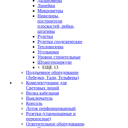
Дальномеры
Линейки
Микрометры
Нивелиры,
построители
плоскостей, рейки,
штативы
Рулетки
Рулетки геодезические
Тепловизоры
Угольники
Уровни строительные
Штангенциркули
+ ЕЩЕ 13
Поддъемное оборудование
(Лебедки, Тали, Тельферы)
Комплектующие для
Световых линий
Вилка кабельная
Выключатель
Консоль
Лоток перфорированный
Розетки (стационарные и
переносные)
Осветительное оборудование