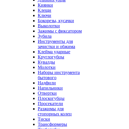
Киянки
Клещи
Ключи
Бокорезы, кусачки
Выколотки
Зажимы с фиксатором
Зубила
Инструменты для
зачистки и обжима
Клейма ударные
Круглогубцы
Кувалды
Молотки
Наборы инструмента
бытового
Надфили
Напильники
Отвертки
Плоскогубцы
Просекатели
Разжимы для
стопорных колец
Тиски
Трансформеры