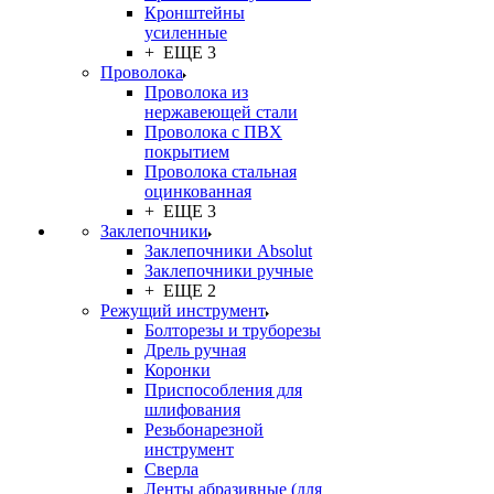
Кронштейны
усиленные
+ ЕЩЕ 3
Проволока
Проволока из
нержавеющей стали
Проволока с ПВХ
покрытием
Проволока стальная
оцинкованная
+ ЕЩЕ 3
Заклепочники
Заклепочники Absolut
Заклепочники ручные
+ ЕЩЕ 2
Режущий инструмент
Болторезы и труборезы
Дрель ручная
Коронки
Приспособления для
шлифования
Резьбонарезной
инструмент
Сверла
Ленты абразивные (для