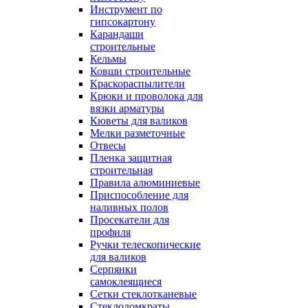
Инструмент по
гипсокартону
Карандаши
строительные
Кельмы
Ковши строительные
Краскораспылители
Крюки и проволока для
вязки арматуры
Кюветы для валиков
Мелки разметочные
Отвесы
Пленка защитная
строительная
Правила алюминиевые
Приспособление для
наливных полов
Просекатели для
профиля
Ручки телескопические
для валиков
Серпянки
самоклеящиеся
Сетки стеклотканевые
Стеклодомкраты