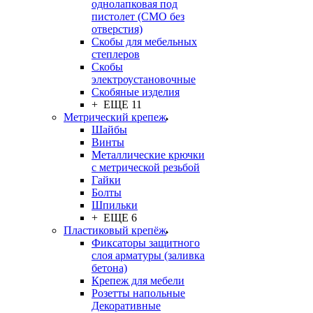
однолапковая под
пистолет (СМО без
отверстия)
Скобы для мебельных
степлеров
Скобы
электроустановочные
Скобяные изделия
+ ЕЩЕ 11
Метрический крепеж
Шайбы
Винты
Металлические крючки
с метрической резьбой
Гайки
Болты
Шпильки
+ ЕЩЕ 6
Пластиковый крепёж
Фиксаторы защитного
слоя арматуры (заливка
бетона)
Крепеж для мебели
Розетты напольные
Декоративные