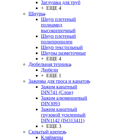
Заглушка для труб
+ ЕЩЕ 4
Шнуры
Шнур плетеный
полиамид
высокопрочный
Шнур плетеный
полипропилен
Шнур текстильный
Шнуры разметочные
+ ЕЩЕ 4
Дюбельная техника
Дюбели
+ ЕЩЕ 1
Зажимы для троса и канатов
Зажим канатный
DIN741 (Cлон)
Зажим алюминиевый
DIN3093
Зажим канатный
грузовой усиленный
DIN1142 (ISO13411)
+ ЕЩЕ 3
Скрытый крепеж
Кляймеры