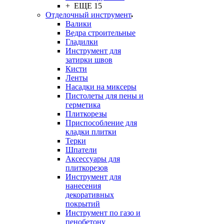
+ ЕЩЕ 15
Отделочный инструмент
Валики
Ведра строительные
Гладилки
Инструмент для
затирки швов
Кисти
Ленты
Насадки на миксеры
Пистолеты для пены и
герметика
Плиткорезы
Приспособление для
кладки плитки
Терки
Шпатели
Аксессуары для
плиткорезов
Инструмент для
нанесения
декоративных
покрытий
Инструмент по газо и
пенобетону