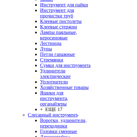
Инструмент для пайки
Инструмент для
прочистки труб
Клеевые пистолеты
Клеевые стержни
Лампы паяльные,
керосиновые
Лестницы
Лупы
Петли гаражные
Стремянки
Сумки для инструмента
Удлинители
электрические
Уплотнители
Хозяйственные товары
Ящики для
инструмента,
органайзеры
+ ЕЩЕ 17
Слесарный инструмент
Воротки, удлинители,
переходники
Головки сменные
Длинногубцы