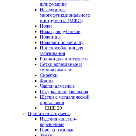
шлифмашин)
Насадки для
многофункционального
инструмента (МФИ)
Ножи
Ножи для рубанков
Ножницы
Ножовки по металлу
Приспособления для
затачивания
Ролики для плиткореза
Сетки абразивные и
сеткодержатели
Скребки
Фрезы
Чашки алмазные
Шкурка шлифовальная
Щетки с металлической
проволокой
+ ЕЩЕ 20
Прочий инструмент
Изделия канатно-
веревочные
Горелки газовые
Замки