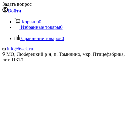
Задать вопрос
Войти
Корзина
0
Избранные товары
0
Сравнение товаров
0
info@6sek.ru
МО, Люберецкий р-н, п. Томилино, мкр. Птицефабрика,
лит. П31/1