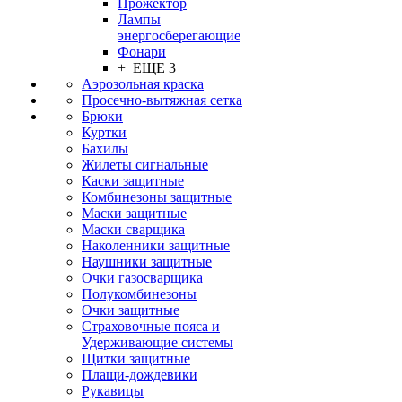
Прожектор
Лампы
энергосберегающие
Фонари
+ ЕЩЕ 3
Аэрозольная краска
Просечно-вытяжная сетка
Брюки
Куртки
Бахилы
Жилеты сигнальные
Каски защитные
Комбинезоны защитные
Маски защитные
Маски сварщика
Наколенники защитные
Наушники защитные
Очки газосварщика
Полукомбинезоны
Очки защитные
Страховочные пояса и
Удерживающие системы
Щитки защитные
Плащи-дождевики
Рукавицы