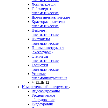
Хоппер ковши
Гайковерты
пневматические
Дрели пневматические
Краскораспылители
пневматические
Нейлеры
пневматические
Пистолеты
пневматические
Пневмоинструмент
(аксессуары)
Степлеры
пневматические
Трещотки
пневматические
Угловые
пневмошлифмашины
+ ЕЩЕ 12
Измерительный инструмент
Видеоэндоскопы
Геодезическое
оборудование
Гидроуровни