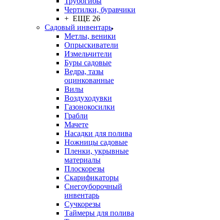
Трубогибы
Чертилки, буравчики
+ ЕЩЕ 26
Садовый инвентарь
Метлы, веники
Опрыскиватели
Измельчители
Буры садовые
Ведра, тазы
оцинкованные
Вилы
Воздуходувки
Газонокосилки
Грабли
Мачете
Насадки для полива
Ножницы садовые
Пленки, укрывные
материалы
Плоскорезы
Скарификаторы
Снегоуборочный
инвентарь
Сучкорезы
Таймеры для полива