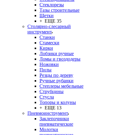
Стеклорезы
Тазы строительные
Щетки
+ ЕЩЕ 35
Столярно-слесарный
инструмент
Станки
Стамески
Кирки
Лобзики ручные
Ломы и гвоздодеры
Ножовки
Пилы
Резцы по дереву
Ручные рубанки
Степлеры мебельные
Струбцины
Стусла
Топоры и колуны
+ ЕЩЕ 13
Пневмоинструмент
Заклепочники
пневматические
Молотки
пневматические