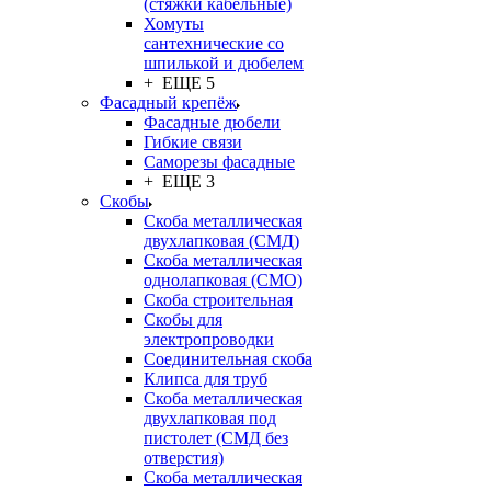
(стяжки кабельные)
Хомуты
сантехнические со
шпилькой и дюбелем
+ ЕЩЕ 5
Фасадный крепёж
Фасадные дюбели
Гибкие связи
Саморезы фасадные
+ ЕЩЕ 3
Скобы
Скоба металлическая
двухлапковая (СМД)
Скоба металлическая
однолапковая (СМО)
Скоба строительная
Скобы для
электропроводки
Соединительная скоба
Клипса для труб
Скоба металлическая
двухлапковая под
пистолет (СМД без
отверстия)
Скоба металлическая