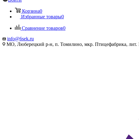
Корзина
0
Избранные товары
0
Сравнение товаров
0
info@6sek.ru
МО, Люберецкий р-н, п. Томилино, мкр. Птицефабрика, лит.