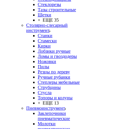
Стеклорезы
Тазы строительные
Щетки
+ ЕЩЕ 35
Столярно-слесарный
инструмент
Станки
Стамески
Кирки
Лобзики ручные
Ломы и гвоздодеры
Ножовки
Пилы
Резцы по дереву
Ручные рубанки
Степлеры мебельные
Струбцины
Стусла
Топоры и колуны
+ ЕЩЕ 13
Пневмоинструмент
Заклепочники
пневматические
Молотки
пневматические