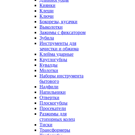
Киянки
Клещи
Ключи
Бокорезы, кусачки
Выколотки
Зажимы с фиксатором
Зубила
Инструменты для
зачистки и обжима
Клейма ударные
Круглогубцы
Кувалды
Молотки
Наборы инструмента
бытового
Надфили
Напильники
Отвертки
Плоскогубцы
Просекатели
Разжимы для
стопорных колец
Тиски
Трансформеры