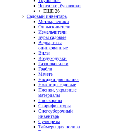
Трубогибы
Чертилки, буравчики
+ ЕЩЕ 26
Садовый инвентарь
Метлы, веники
Опрыскиватели
Измельчители
Буры садовые
Ведра, тазы
оцинкованные
Вилы
Воздуходувки
Газонокосилки
Грабли
Мачете
Насадки для полива
Ножницы садовые
Пленки, укрывные
материалы
Плоскорезы
Скарификаторы
Снегоуборочный
инвентарь
Сучкорезы
Таймеры для полива