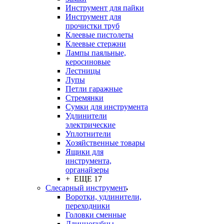
Инструмент для пайки
Инструмент для
прочистки труб
Клеевые пистолеты
Клеевые стержни
Лампы паяльные,
керосиновые
Лестницы
Лупы
Петли гаражные
Стремянки
Сумки для инструмента
Удлинители
электрические
Уплотнители
Хозяйственные товары
Ящики для
инструмента,
органайзеры
+ ЕЩЕ 17
Слесарный инструмент
Воротки, удлинители,
переходники
Головки сменные
Длинногубцы