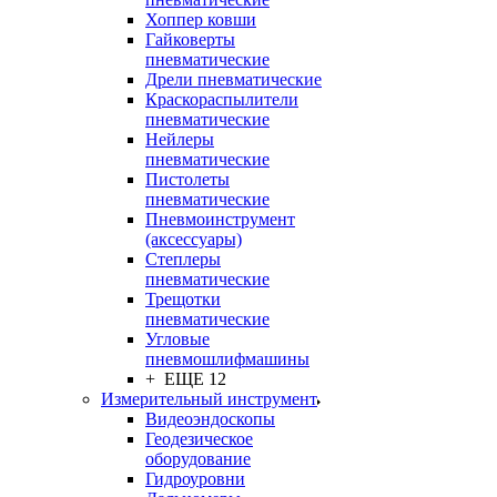
Хоппер ковши
Гайковерты
пневматические
Дрели пневматические
Краскораспылители
пневматические
Нейлеры
пневматические
Пистолеты
пневматические
Пневмоинструмент
(аксессуары)
Степлеры
пневматические
Трещотки
пневматические
Угловые
пневмошлифмашины
+ ЕЩЕ 12
Измерительный инструмент
Видеоэндоскопы
Геодезическое
оборудование
Гидроуровни