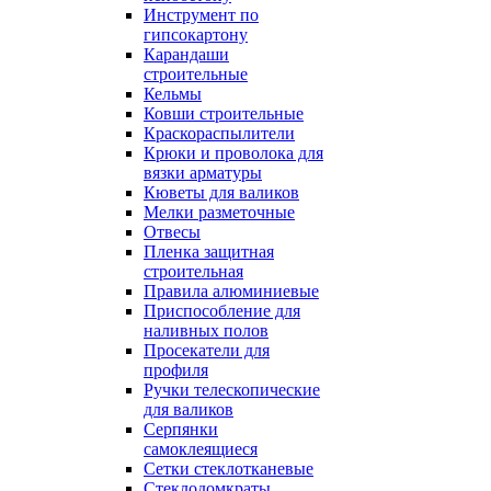
Инструмент по
гипсокартону
Карандаши
строительные
Кельмы
Ковши строительные
Краскораспылители
Крюки и проволока для
вязки арматуры
Кюветы для валиков
Мелки разметочные
Отвесы
Пленка защитная
строительная
Правила алюминиевые
Приспособление для
наливных полов
Просекатели для
профиля
Ручки телескопические
для валиков
Серпянки
самоклеящиеся
Сетки стеклотканевые
Стеклодомкраты