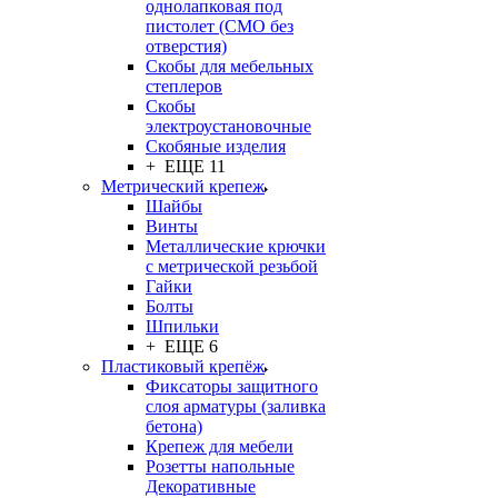
однолапковая под
пистолет (СМО без
отверстия)
Скобы для мебельных
степлеров
Скобы
электроустановочные
Скобяные изделия
+ ЕЩЕ 11
Метрический крепеж
Шайбы
Винты
Металлические крючки
с метрической резьбой
Гайки
Болты
Шпильки
+ ЕЩЕ 6
Пластиковый крепёж
Фиксаторы защитного
слоя арматуры (заливка
бетона)
Крепеж для мебели
Розетты напольные
Декоративные