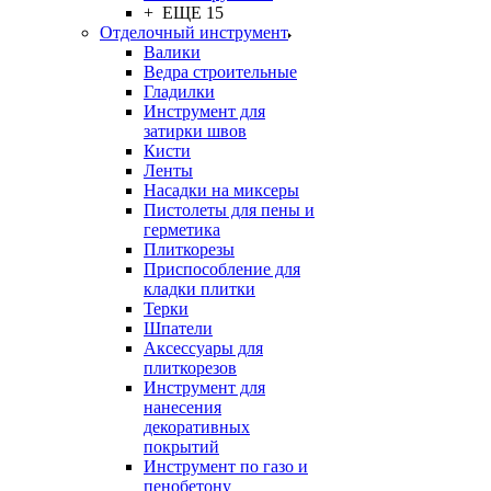
+ ЕЩЕ 15
Отделочный инструмент
Валики
Ведра строительные
Гладилки
Инструмент для
затирки швов
Кисти
Ленты
Насадки на миксеры
Пистолеты для пены и
герметика
Плиткорезы
Приспособление для
кладки плитки
Терки
Шпатели
Аксессуары для
плиткорезов
Инструмент для
нанесения
декоративных
покрытий
Инструмент по газо и
пенобетону