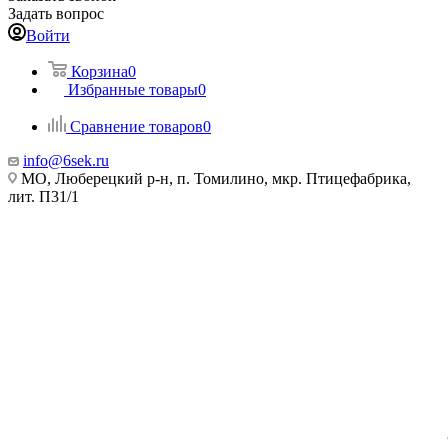
Задать вопрос
Войти
Корзина
0
Избранные товары
0
Сравнение товаров
0
info@6sek.ru
МО, Люберецкий р-н, п. Томилино, мкр. Птицефабрика,
лит. П31/1