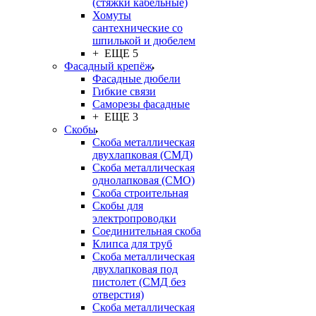
(стяжки кабельные)
Хомуты
сантехнические со
шпилькой и дюбелем
+ ЕЩЕ 5
Фасадный крепёж
Фасадные дюбели
Гибкие связи
Саморезы фасадные
+ ЕЩЕ 3
Скобы
Скоба металлическая
двухлапковая (СМД)
Скоба металлическая
однолапковая (СМО)
Скоба строительная
Скобы для
электропроводки
Соединительная скоба
Клипса для труб
Скоба металлическая
двухлапковая под
пистолет (СМД без
отверстия)
Скоба металлическая