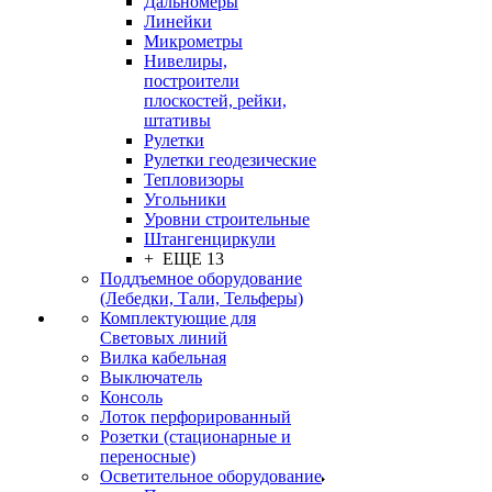
Дальномеры
Линейки
Микрометры
Нивелиры,
построители
плоскостей, рейки,
штативы
Рулетки
Рулетки геодезические
Тепловизоры
Угольники
Уровни строительные
Штангенциркули
+ ЕЩЕ 13
Поддъемное оборудование
(Лебедки, Тали, Тельферы)
Комплектующие для
Световых линий
Вилка кабельная
Выключатель
Консоль
Лоток перфорированный
Розетки (стационарные и
переносные)
Осветительное оборудование