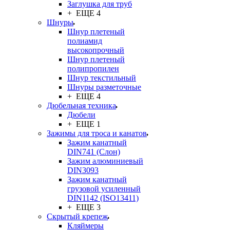
Заглушка для труб
+ ЕЩЕ 4
Шнуры
Шнур плетеный
полиамид
высокопрочный
Шнур плетеный
полипропилен
Шнур текстильный
Шнуры разметочные
+ ЕЩЕ 4
Дюбельная техника
Дюбели
+ ЕЩЕ 1
Зажимы для троса и канатов
Зажим канатный
DIN741 (Cлон)
Зажим алюминиевый
DIN3093
Зажим канатный
грузовой усиленный
DIN1142 (ISO13411)
+ ЕЩЕ 3
Скрытый крепеж
Кляймеры