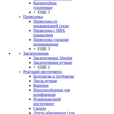
Кронштейны
усиленные
+ ЕЩЕ 3
Проволока
Проволока из
нержавеющей стали
Проволока с ПВХ
покрытием
Проволока стальная
оцинкованная
+ ЕЩЕ 3
Заклепочники
Заклепочники Absolut
Заклепочники ручные
+ ЕЩЕ 2
Режущий инструмент
Болторезы и труборезы
Дрель ручная
Коронки
Приспособления для
шлифования
Резьбонарезной
инструмент
Сверла
Ленты абразивные (для