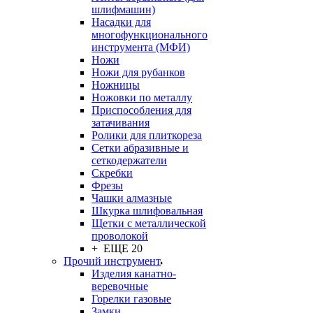
шлифмашин)
Насадки для
многофункционального
инструмента (МФИ)
Ножи
Ножи для рубанков
Ножницы
Ножовки по металлу
Приспособления для
затачивания
Ролики для плиткореза
Сетки абразивные и
сеткодержатели
Скребки
Фрезы
Чашки алмазные
Шкурка шлифовальная
Щетки с металлической
проволокой
+ ЕЩЕ 20
Прочий инструмент
Изделия канатно-
веревочные
Горелки газовые
Замки