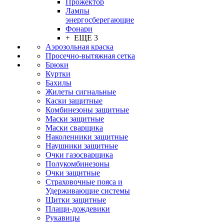
Прожектор
Лампы
энергосберегающие
Фонари
+ ЕЩЕ 3
Аэрозольная краска
Просечно-вытяжная сетка
Брюки
Куртки
Бахилы
Жилеты сигнальные
Каски защитные
Комбинезоны защитные
Маски защитные
Маски сварщика
Наколенники защитные
Наушники защитные
Очки газосварщика
Полукомбинезоны
Очки защитные
Страховочные пояса и
Удерживающие системы
Щитки защитные
Плащи-дождевики
Рукавицы