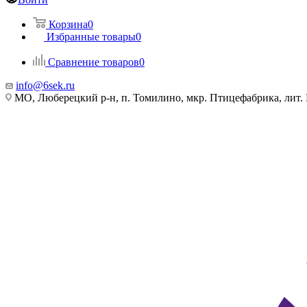
Корзина
0
Избранные товары
0
Сравнение товаров
0
info@6sek.ru
МО, Люберецкий р-н, п. Томилино, мкр. Птицефабрика, лит.