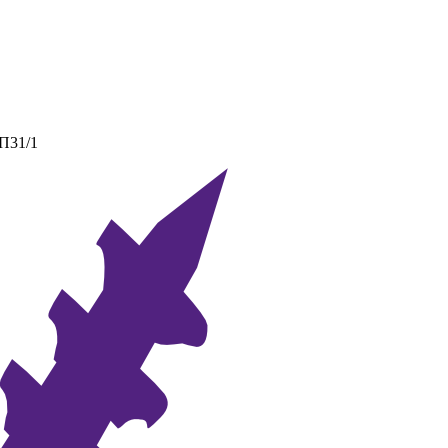
 П31/1