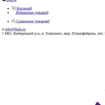
Корзина
0
Избранные товары
0
Сравнение товаров
0
info@6sek.ru
МО, Люберецкий р-н, п. Томилино, мкр. Птицефабрика, лит.