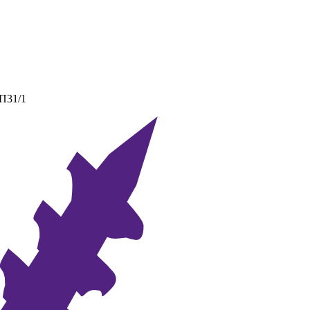
 П31/1