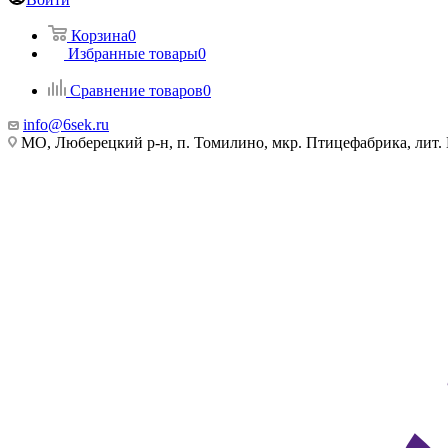
Корзина
0
Избранные товары
0
Сравнение товаров
0
info@6sek.ru
МО, Люберецкий р-н, п. Томилино, мкр. Птицефабрика, лит.