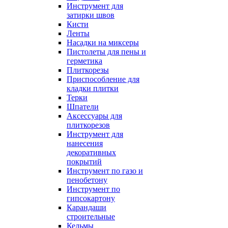
Инструмент для
затирки швов
Кисти
Ленты
Насадки на миксеры
Пистолеты для пены и
герметика
Плиткорезы
Приспособление для
кладки плитки
Терки
Шпатели
Аксессуары для
плиткорезов
Инструмент для
нанесения
декоративных
покрытий
Инструмент по газо и
пенобетону
Инструмент по
гипсокартону
Карандаши
строительные
Кельмы