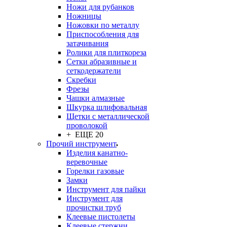
Ножи для рубанков
Ножницы
Ножовки по металлу
Приспособления для
затачивания
Ролики для плиткореза
Сетки абразивные и
сеткодержатели
Скребки
Фрезы
Чашки алмазные
Шкурка шлифовальная
Щетки с металлической
проволокой
+ ЕЩЕ 20
Прочий инструмент
Изделия канатно-
веревочные
Горелки газовые
Замки
Инструмент для пайки
Инструмент для
прочистки труб
Клеевые пистолеты
Клеевые стержни