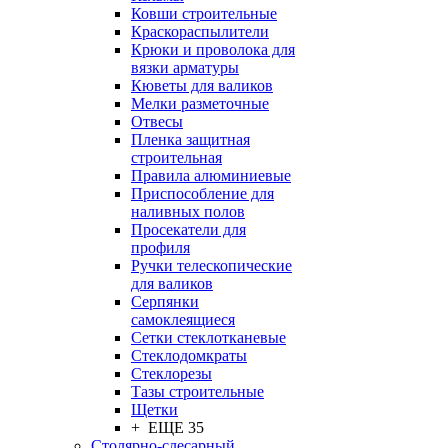
Ковши строительные
Краскораспылители
Крюки и проволока для
вязки арматуры
Кюветы для валиков
Мелки разметочные
Отвесы
Пленка защитная
строительная
Правила алюминиевые
Приспособление для
наливных полов
Просекатели для
профиля
Ручки телескопические
для валиков
Серпянки
самоклеящиеся
Сетки стеклотканевые
Стеклодомкраты
Стеклорезы
Тазы строительные
Щетки
+ ЕЩЕ 35
Столярно-слесарный