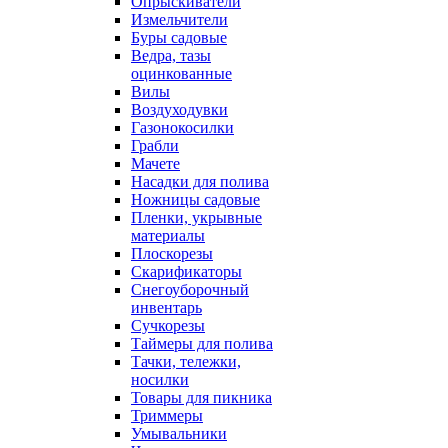
Опрыскиватели
Измельчители
Буры садовые
Ведра, тазы
оцинкованные
Вилы
Воздуходувки
Газонокосилки
Грабли
Мачете
Насадки для полива
Ножницы садовые
Пленки, укрывные
материалы
Плоскорезы
Скарификаторы
Снегоуборочный
инвентарь
Сучкорезы
Таймеры для полива
Тачки, тележки,
носилки
Товары для пикника
Триммеры
Умывальники