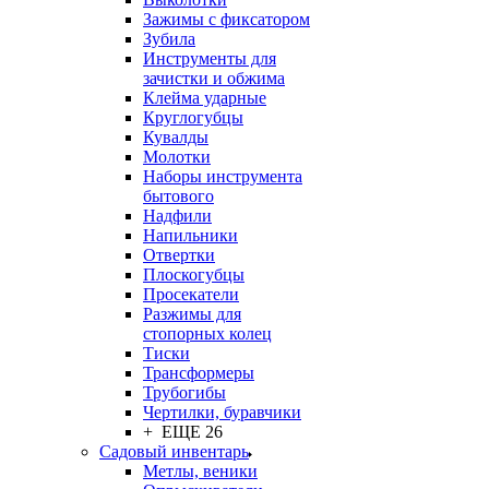
Зажимы с фиксатором
Зубила
Инструменты для
зачистки и обжима
Клейма ударные
Круглогубцы
Кувалды
Молотки
Наборы инструмента
бытового
Надфили
Напильники
Отвертки
Плоскогубцы
Просекатели
Разжимы для
стопорных колец
Тиски
Трансформеры
Трубогибы
Чертилки, буравчики
+ ЕЩЕ 26
Садовый инвентарь
Метлы, веники