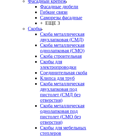
Фасадный крепёж
Фасадные дюбели
Гибкие связи
Саморезы фасадные
+ ЕЩЕ 3
Скобы
Скоба металлическая
двухлапковая (СМД)
Скоба металлическая
однолапковая (СМО)
Скоба строительная
Скобы для
электропроводки
Соединительная скоба
Клипса для труб
Скоба металлическая
двухлапковая под
пистолет (СМД без
отверстия)
Скоба металлическая
однолапковая под
пистолет (СМО без
отверстия)
Скобы для мебельных
степлеров