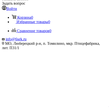
Задать вопрос
Войти
Корзина
0
Избранные товары
0
Сравнение товаров
0
info@6sek.ru
МО, Люберецкий р-н, п. Томилино, мкр. Птицефабрика,
лит. П31/1