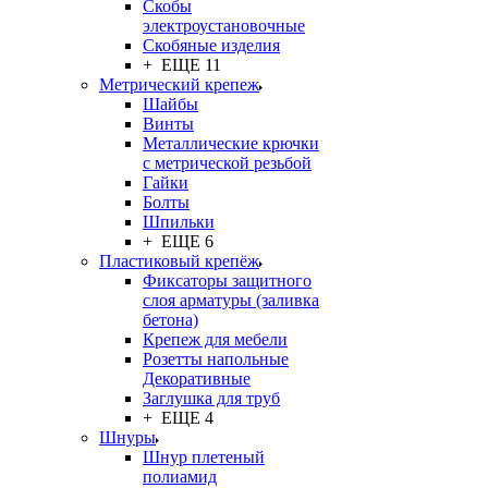
Скобы
электроустановочные
Скобяные изделия
+ ЕЩЕ 11
Метрический крепеж
Шайбы
Винты
Металлические крючки
с метрической резьбой
Гайки
Болты
Шпильки
+ ЕЩЕ 6
Пластиковый крепёж
Фиксаторы защитного
слоя арматуры (заливка
бетона)
Крепеж для мебели
Розетты напольные
Декоративные
Заглушка для труб
+ ЕЩЕ 4
Шнуры
Шнур плетеный
полиамид