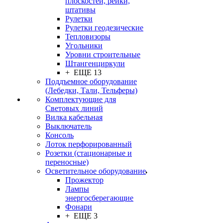
плоскостей, рейки,
штативы
Рулетки
Рулетки геодезические
Тепловизоры
Угольники
Уровни строительные
Штангенциркули
+ ЕЩЕ 13
Поддъемное оборудование
(Лебедки, Тали, Тельферы)
Комплектующие для
Световых линий
Вилка кабельная
Выключатель
Консоль
Лоток перфорированный
Розетки (стационарные и
переносные)
Осветительное оборудование
Прожектор
Лампы
энергосберегающие
Фонари
+ ЕЩЕ 3