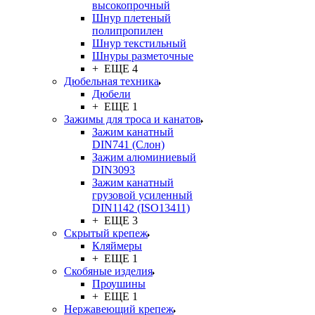
высокопрочный
Шнур плетеный
полипропилен
Шнур текстильный
Шнуры разметочные
+ ЕЩЕ 4
Дюбельная техника
Дюбели
+ ЕЩЕ 1
Зажимы для троса и канатов
Зажим канатный
DIN741 (Cлон)
Зажим алюминиевый
DIN3093
Зажим канатный
грузовой усиленный
DIN1142 (ISO13411)
+ ЕЩЕ 3
Скрытый крепеж
Кляймеры
+ ЕЩЕ 1
Скобяные изделия
Проушины
+ ЕЩЕ 1
Нержавеющий крепеж