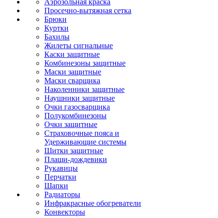
Аэрозольная краска
Просечно-вытяжная сетка
Брюки
Куртки
Бахилы
Жилеты сигнальные
Каски защитные
Комбинезоны защитные
Маски защитные
Маски сварщика
Наколенники защитные
Наушники защитные
Очки газосварщика
Полукомбинезоны
Очки защитные
Страховочные пояса и
Удерживающие системы
Щитки защитные
Плащи-дождевики
Рукавицы
Перчатки
Шапки
Радиаторы
Инфракрасные обогреватели
Конвекторы