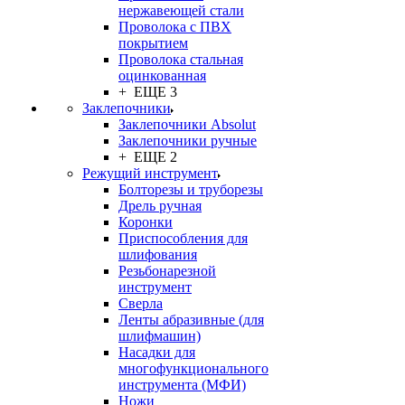
нержавеющей стали
Проволока с ПВХ
покрытием
Проволока стальная
оцинкованная
+ ЕЩЕ 3
Заклепочники
Заклепочники Absolut
Заклепочники ручные
+ ЕЩЕ 2
Режущий инструмент
Болторезы и труборезы
Дрель ручная
Коронки
Приспособления для
шлифования
Резьбонарезной
инструмент
Сверла
Ленты абразивные (для
шлифмашин)
Насадки для
многофункционального
инструмента (МФИ)
Ножи