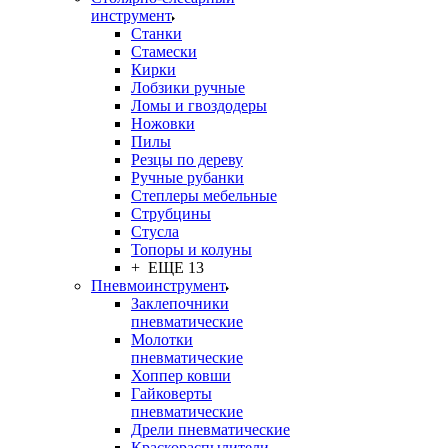
инструмент
Станки
Стамески
Кирки
Лобзики ручные
Ломы и гвоздодеры
Ножовки
Пилы
Резцы по дереву
Ручные рубанки
Степлеры мебельные
Струбцины
Стусла
Топоры и колуны
+ ЕЩЕ 13
Пневмоинструмент
Заклепочники
пневматические
Молотки
пневматические
Хоппер ковши
Гайковерты
пневматические
Дрели пневматические
Краскораспылители