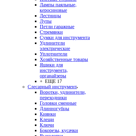
Лампы паяльные,
керосиновые
Лестницы
Лупы
Петли гаражные
Стремянки
Сумки для инструмента
Удлинители
электрические
Уплотнители
Хозяйственные товары
Ящики для
инструмента,
органайзеры
+ ЕЩЕ 17
Слесарный инструмент
Воротки, удлинители,
переходники
Головки сменные
Длинногубцы
Киянки
Клещи
Ключи
Бокорезы, кусачки
Выколотки