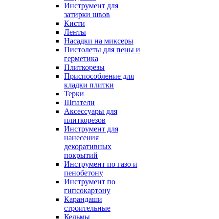
Инструмент для
затирки швов
Кисти
Ленты
Насадки на миксеры
Пистолеты для пены и
герметика
Плиткорезы
Приспособление для
кладки плитки
Терки
Шпатели
Аксессуары для
плиткорезов
Инструмент для
нанесения
декоративных
покрытий
Инструмент по газо и
пенобетону
Инструмент по
гипсокартону
Карандаши
строительные
Кельмы