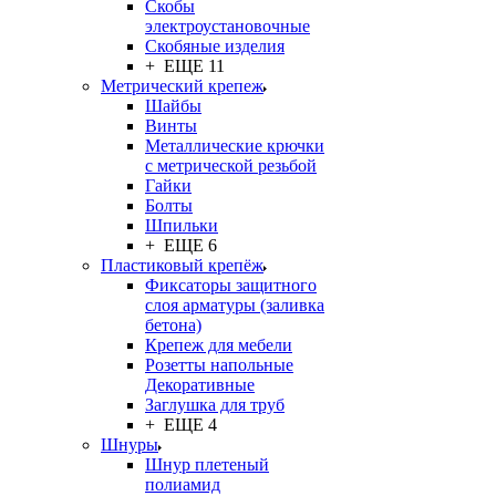
Скобы
электроустановочные
Скобяные изделия
+ ЕЩЕ 11
Метрический крепеж
Шайбы
Винты
Металлические крючки
с метрической резьбой
Гайки
Болты
Шпильки
+ ЕЩЕ 6
Пластиковый крепёж
Фиксаторы защитного
слоя арматуры (заливка
бетона)
Крепеж для мебели
Розетты напольные
Декоративные
Заглушка для труб
+ ЕЩЕ 4
Шнуры
Шнур плетеный
полиамид