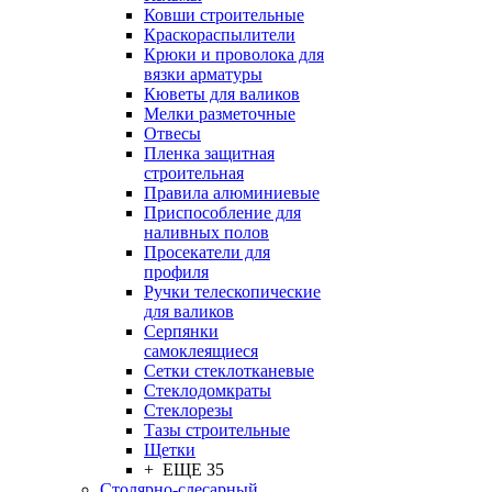
Ковши строительные
Краскораспылители
Крюки и проволока для
вязки арматуры
Кюветы для валиков
Мелки разметочные
Отвесы
Пленка защитная
строительная
Правила алюминиевые
Приспособление для
наливных полов
Просекатели для
профиля
Ручки телескопические
для валиков
Серпянки
самоклеящиеся
Сетки стеклотканевые
Стеклодомкраты
Стеклорезы
Тазы строительные
Щетки
+ ЕЩЕ 35
Столярно-слесарный