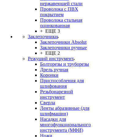
нержавеющей стали
Проволока с ПВХ
покрытием
Проволока стальная
оцинкованная
+ ЕЩЕ 3
Заклепочники
Заклепочники Absolut
Заклепочники ручные
+ ЕЩЕ 2
Режущий инструмент
Болторезы и труборезы
Дрель ручная
Коронки
Приспособления для
шлифования
Резьбонарезной
инструмент
Сверла
Ленты абразивные (для
шлифмашин)
Насадки для
многофункционального
инструмента (МФИ)
Ножи