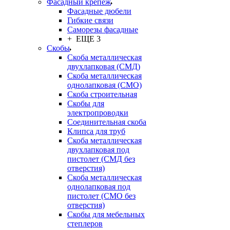
Фасадный крепёж
Фасадные дюбели
Гибкие связи
Саморезы фасадные
+ ЕЩЕ 3
Скобы
Скоба металлическая
двухлапковая (СМД)
Скоба металлическая
однолапковая (СМО)
Скоба строительная
Скобы для
электропроводки
Соединительная скоба
Клипса для труб
Скоба металлическая
двухлапковая под
пистолет (СМД без
отверстия)
Скоба металлическая
однолапковая под
пистолет (СМО без
отверстия)
Скобы для мебельных
степлеров