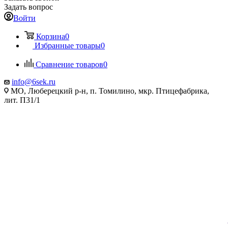
Задать вопрос
Войти
Корзина
0
Избранные товары
0
Сравнение товаров
0
info@6sek.ru
МО, Люберецкий р-н, п. Томилино, мкр. Птицефабрика,
лит. П31/1