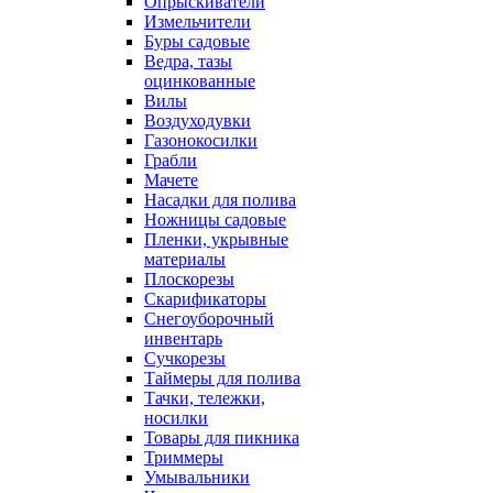
Опрыскиватели
Измельчители
Буры садовые
Ведра, тазы
оцинкованные
Вилы
Воздуходувки
Газонокосилки
Грабли
Мачете
Насадки для полива
Ножницы садовые
Пленки, укрывные
материалы
Плоскорезы
Скарификаторы
Снегоуборочный
инвентарь
Сучкорезы
Таймеры для полива
Тачки, тележки,
носилки
Товары для пикника
Триммеры
Умывальники