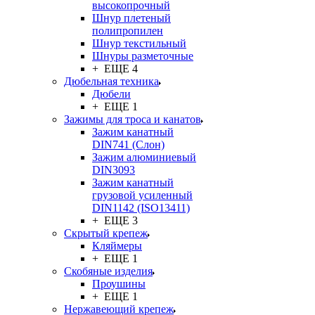
высокопрочный
Шнур плетеный
полипропилен
Шнур текстильный
Шнуры разметочные
+ ЕЩЕ 4
Дюбельная техника
Дюбели
+ ЕЩЕ 1
Зажимы для троса и канатов
Зажим канатный
DIN741 (Cлон)
Зажим алюминиевый
DIN3093
Зажим канатный
грузовой усиленный
DIN1142 (ISO13411)
+ ЕЩЕ 3
Скрытый крепеж
Кляймеры
+ ЕЩЕ 1
Скобяные изделия
Проушины
+ ЕЩЕ 1
Нержавеющий крепеж