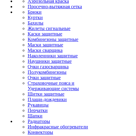
Аэрозольная краска
Просечно-вытяжная сетка
Брюки
Куртки
Бахилы
Жилеты сигнальные
Каски защитные
Комбинезоны защитные
Маски защитные
Маски сварщика
Наколенники защитные
Наушники защитные
Очки газосварщика
Полукомбинезоны
Очки защитные
Страховочные пояса и
Удерживающие системы
Щитки защитные
Плащи-дождевики
Рукавицы
Перчатки
Шапки
Радиаторы
Инфракрасные обогреватели
Конвекторы