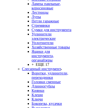
Лампы паяльные,
керосиновые
Лестницы
Лупы
Петли гаражные
Стремянки
Сумки для инструмента
Удлинители
электрические
Уплотнители
Хозяйственные товары
Ящики для
инструмента,
органайзеры
+ ЕЩЕ 17
Слесарный инструмент
Воротки, удлинители,
переходники
Головки сменные
Длинногубцы
Киянки
Клещи
Ключи
Бокорезы, кусачки
Выколотки