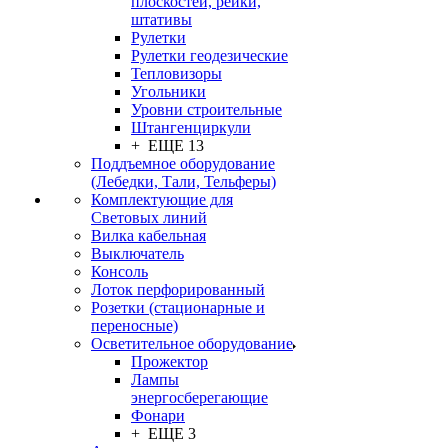
плоскостей, рейки,
штативы
Рулетки
Рулетки геодезические
Тепловизоры
Угольники
Уровни строительные
Штангенциркули
+ ЕЩЕ 13
Поддъемное оборудование
(Лебедки, Тали, Тельферы)
Комплектующие для
Световых линий
Вилка кабельная
Выключатель
Консоль
Лоток перфорированный
Розетки (стационарные и
переносные)
Осветительное оборудование
Прожектор
Лампы
энергосберегающие
Фонари
+ ЕЩЕ 3