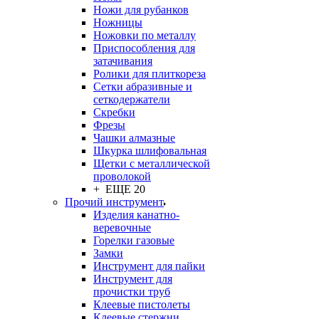
Ножи для рубанков
Ножницы
Ножовки по металлу
Приспособления для
затачивания
Ролики для плиткореза
Сетки абразивные и
сеткодержатели
Скребки
Фрезы
Чашки алмазные
Шкурка шлифовальная
Щетки с металлической
проволокой
+ ЕЩЕ 20
Прочий инструмент
Изделия канатно-
веревочные
Горелки газовые
Замки
Инструмент для пайки
Инструмент для
прочистки труб
Клеевые пистолеты
Клеевые стержни