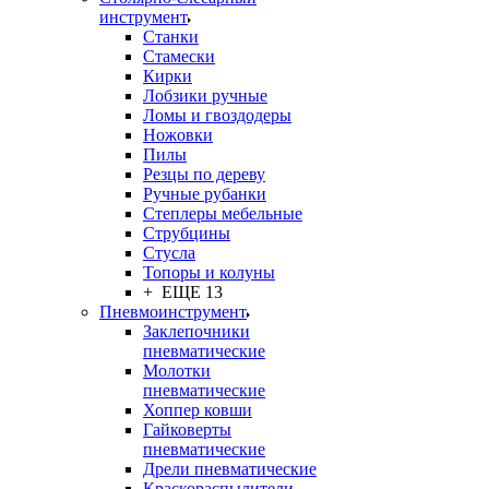
инструмент
Станки
Стамески
Кирки
Лобзики ручные
Ломы и гвоздодеры
Ножовки
Пилы
Резцы по дереву
Ручные рубанки
Степлеры мебельные
Струбцины
Стусла
Топоры и колуны
+ ЕЩЕ 13
Пневмоинструмент
Заклепочники
пневматические
Молотки
пневматические
Хоппер ковши
Гайковерты
пневматические
Дрели пневматические
Краскораспылители