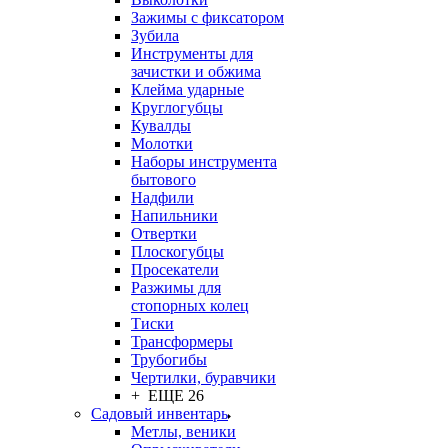
Зажимы с фиксатором
Зубила
Инструменты для
зачистки и обжима
Клейма ударные
Круглогубцы
Кувалды
Молотки
Наборы инструмента
бытового
Надфили
Напильники
Отвертки
Плоскогубцы
Просекатели
Разжимы для
стопорных колец
Тиски
Трансформеры
Трубогибы
Чертилки, буравчики
+ ЕЩЕ 26
Садовый инвентарь
Метлы, веники