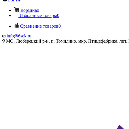
Корзина
0
Избранные товары
0
Сравнение товаров
0
info@6sek.ru
МО, Люберецкий р-н, п. Томилино, мкр. Птицефабрика, лит.