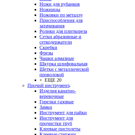
Ножи для рубанков
Ножницы
Ножовки по металлу
Приспособления для
затачивания
Ролики для плиткореза
Сетки абразивные и
сеткодержатели
Скребки
Фрезы
Чашки алмазные
Шкурка шлифовальная
Щетки с металлической
проволокой
+ ЕЩЕ 20
Прочий инструмент
Изделия канатно-
веревочные
Горелки газовые
Замки
Инструмент для пайки
Инструмент для
прочистки труб
Клеевые пистолеты
Клеевые стержни