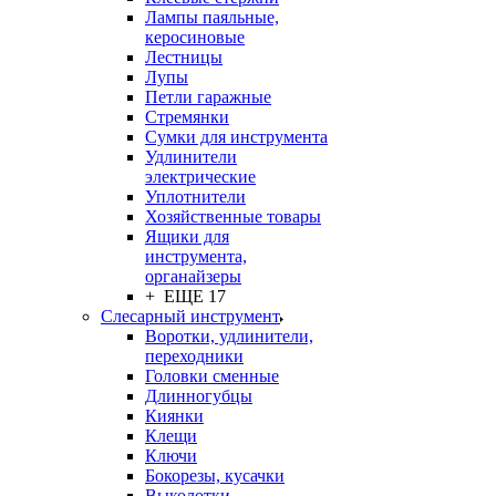
Лампы паяльные,
керосиновые
Лестницы
Лупы
Петли гаражные
Стремянки
Сумки для инструмента
Удлинители
электрические
Уплотнители
Хозяйственные товары
Ящики для
инструмента,
органайзеры
+ ЕЩЕ 17
Слесарный инструмент
Воротки, удлинители,
переходники
Головки сменные
Длинногубцы
Киянки
Клещи
Ключи
Бокорезы, кусачки
Выколотки