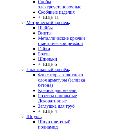
Скобы
электроустановочные
Скобяные изделия
+ ЕЩЕ 11
Метрический крепеж
Шайбы
Винты
Металлические крючки
с метрической резьбой
Гайки
Болты
Шпильки
+ ЕЩЕ 6
Пластиковый крепёж
Фиксаторы защитного
слоя арматуры (заливка
бетона)
Крепеж для мебели
Розетты напольные
Декоративные
Заглушка для труб
+ ЕЩЕ 4
Шнуры
Шнур плетеный
полиамид