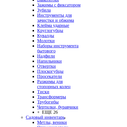
Зажимы с фиксатором
Зубила
Инструменты для
зачистки и обжима
Клейма ударные
Круглогубцы
Кувалды
Молотки
Наборы инструмента
бытового
Надфили
Напильники
Отвертки
Плоскогубцы
Просекатели
Разжимы для
стопорных колец
Тиски
Трансформеры
Трубогибы
Чертилки, буравчики
+ ЕЩЕ 26
Садовый инвентарь
Метлы, веники