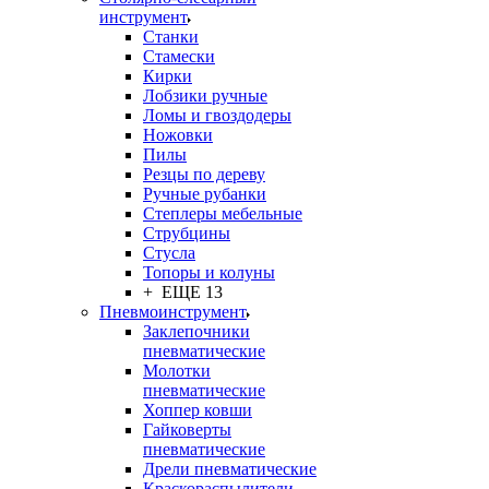
инструмент
Станки
Стамески
Кирки
Лобзики ручные
Ломы и гвоздодеры
Ножовки
Пилы
Резцы по дереву
Ручные рубанки
Степлеры мебельные
Струбцины
Стусла
Топоры и колуны
+ ЕЩЕ 13
Пневмоинструмент
Заклепочники
пневматические
Молотки
пневматические
Хоппер ковши
Гайковерты
пневматические
Дрели пневматические
Краскораспылители