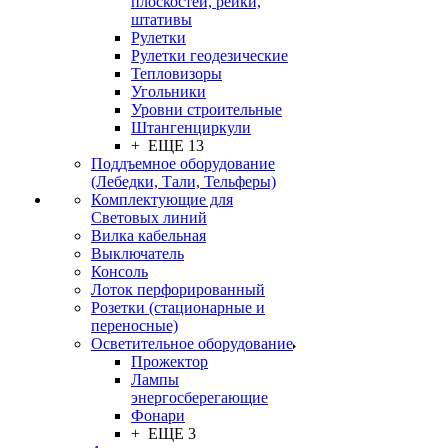
плоскостей, рейки,
штативы
Рулетки
Рулетки геодезические
Тепловизоры
Угольники
Уровни строительные
Штангенциркули
+ ЕЩЕ 13
Поддъемное оборудование
(Лебедки, Тали, Тельферы)
Комплектующие для
Световых линий
Вилка кабельная
Выключатель
Консоль
Лоток перфорированный
Розетки (стационарные и
переносные)
Осветительное оборудование
Прожектор
Лампы
энергосберегающие
Фонари
+ ЕЩЕ 3