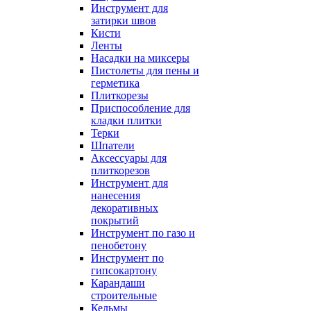
Инструмент для
затирки швов
Кисти
Ленты
Насадки на миксеры
Пистолеты для пены и
герметика
Плиткорезы
Приспособление для
кладки плитки
Терки
Шпатели
Аксессуары для
плиткорезов
Инструмент для
нанесения
декоративных
покрытий
Инструмент по газо и
пенобетону
Инструмент по
гипсокартону
Карандаши
строительные
Кельмы