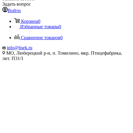
Задать вопрос
Войти
Корзина
0
Избранные товары
0
Сравнение товаров
0
info@6sek.ru
МО, Люберецкий р-н, п. Томилино, мкр. Птицефабрика,
лит. П31/1