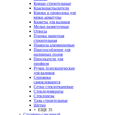
Ковши строительные
Краскораспылители
Крюки и проволока для
вязки арматуры
Кюветы для валиков
Мелки разметочные
Отвесы
Пленка защитная
строительная
Правила алюминиевые
Приспособление для
наливных полов
Просекатели для
профиля
Ручки телескопические
для валиков
Серпянки
самоклеящиеся
Сетки стеклотканевые
Стеклодомкраты
Стеклорезы
Тазы строительные
Щетки
+ ЕЩЕ 35
Столярно-слесарный