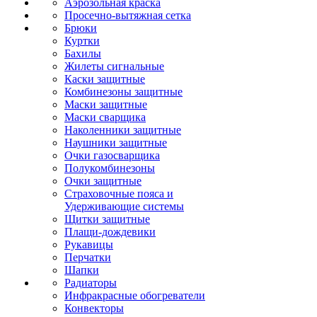
Аэрозольная краска
Просечно-вытяжная сетка
Брюки
Куртки
Бахилы
Жилеты сигнальные
Каски защитные
Комбинезоны защитные
Маски защитные
Маски сварщика
Наколенники защитные
Наушники защитные
Очки газосварщика
Полукомбинезоны
Очки защитные
Страховочные пояса и
Удерживающие системы
Щитки защитные
Плащи-дождевики
Рукавицы
Перчатки
Шапки
Радиаторы
Инфракрасные обогреватели
Конвекторы