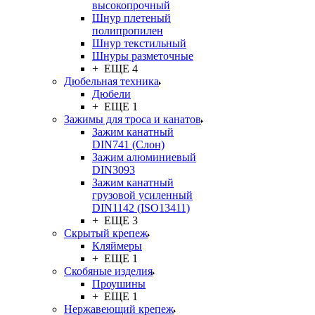
высокопрочный
Шнур плетеный
полипропилен
Шнур текстильный
Шнуры разметочные
+ ЕЩЕ 4
Дюбельная техника
Дюбели
+ ЕЩЕ 1
Зажимы для троса и канатов
Зажим канатный
DIN741 (Cлон)
Зажим алюминиевый
DIN3093
Зажим канатный
грузовой усиленный
DIN1142 (ISO13411)
+ ЕЩЕ 3
Скрытый крепеж
Кляймеры
+ ЕЩЕ 1
Скобяные изделия
Проушины
+ ЕЩЕ 1
Нержавеющий крепеж