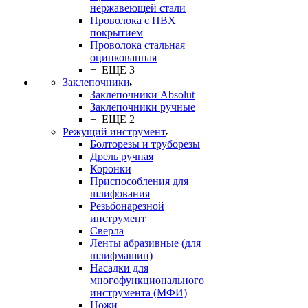
нержавеющей стали
Проволока с ПВХ
покрытием
Проволока стальная
оцинкованная
+ ЕЩЕ 3
Заклепочники
Заклепочники Absolut
Заклепочники ручные
+ ЕЩЕ 2
Режущий инструмент
Болторезы и труборезы
Дрель ручная
Коронки
Приспособления для
шлифования
Резьбонарезной
инструмент
Сверла
Ленты абразивные (для
шлифмашин)
Насадки для
многофункционального
инструмента (МФИ)
Ножи