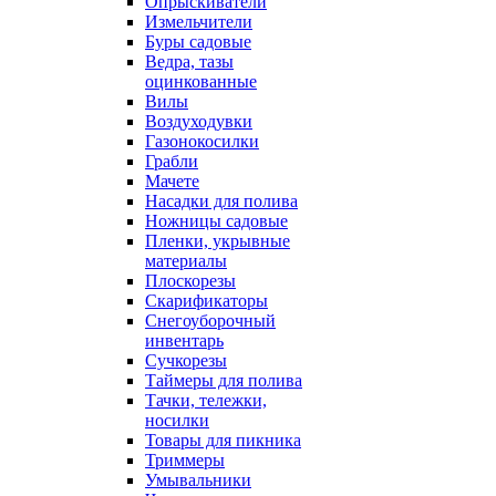
Опрыскиватели
Измельчители
Буры садовые
Ведра, тазы
оцинкованные
Вилы
Воздуходувки
Газонокосилки
Грабли
Мачете
Насадки для полива
Ножницы садовые
Пленки, укрывные
материалы
Плоскорезы
Скарификаторы
Снегоуборочный
инвентарь
Сучкорезы
Таймеры для полива
Тачки, тележки,
носилки
Товары для пикника
Триммеры
Умывальники