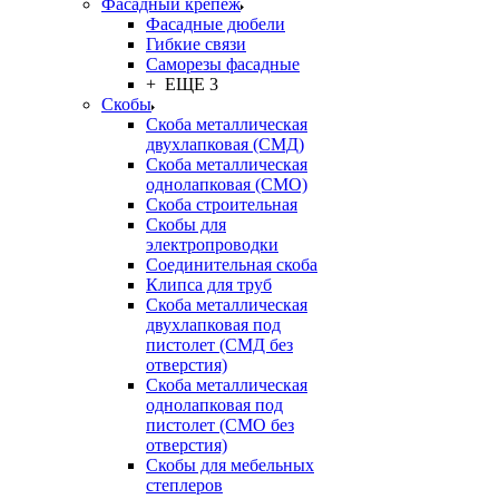
Фасадный крепёж
Фасадные дюбели
Гибкие связи
Саморезы фасадные
+ ЕЩЕ 3
Скобы
Скоба металлическая
двухлапковая (СМД)
Скоба металлическая
однолапковая (СМО)
Скоба строительная
Скобы для
электропроводки
Соединительная скоба
Клипса для труб
Скоба металлическая
двухлапковая под
пистолет (СМД без
отверстия)
Скоба металлическая
однолапковая под
пистолет (СМО без
отверстия)
Скобы для мебельных
степлеров