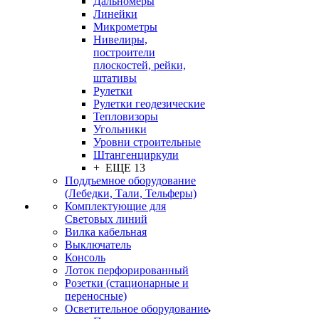
Дальномеры
Линейки
Микрометры
Нивелиры,
построители
плоскостей, рейки,
штативы
Рулетки
Рулетки геодезические
Тепловизоры
Угольники
Уровни строительные
Штангенциркули
+ ЕЩЕ 13
Поддъемное оборудование
(Лебедки, Тали, Тельферы)
Комплектующие для
Световых линий
Вилка кабельная
Выключатель
Консоль
Лоток перфорированный
Розетки (стационарные и
переносные)
Осветительное оборудование