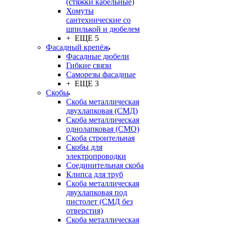
(стяжки кабельные)
Хомуты
сантехнические со
шпилькой и дюбелем
+ ЕЩЕ 5
Фасадный крепёж
Фасадные дюбели
Гибкие связи
Саморезы фасадные
+ ЕЩЕ 3
Скобы
Скоба металлическая
двухлапковая (СМД)
Скоба металлическая
однолапковая (СМО)
Скоба строительная
Скобы для
электропроводки
Соединительная скоба
Клипса для труб
Скоба металлическая
двухлапковая под
пистолет (СМД без
отверстия)
Скоба металлическая