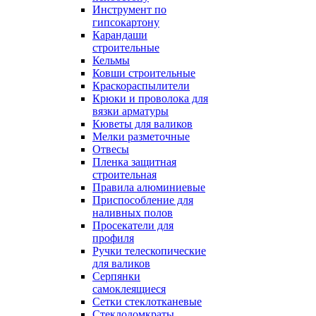
Инструмент по
гипсокартону
Карандаши
строительные
Кельмы
Ковши строительные
Краскораспылители
Крюки и проволока для
вязки арматуры
Кюветы для валиков
Мелки разметочные
Отвесы
Пленка защитная
строительная
Правила алюминиевые
Приспособление для
наливных полов
Просекатели для
профиля
Ручки телескопические
для валиков
Серпянки
самоклеящиеся
Сетки стеклотканевые
Стеклодомкраты