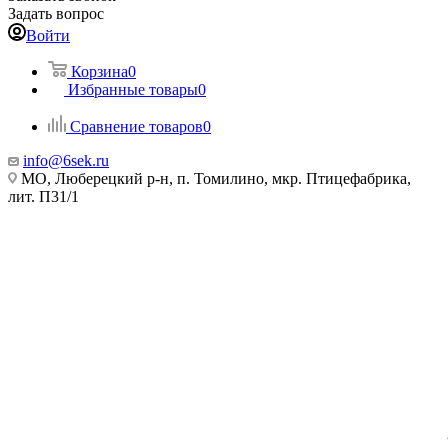
Задать вопрос
Войти
Корзина
0
Избранные товары
0
Сравнение товаров
0
info@6sek.ru
МО, Люберецкий р-н, п. Томилино, мкр. Птицефабрика,
лит. П31/1