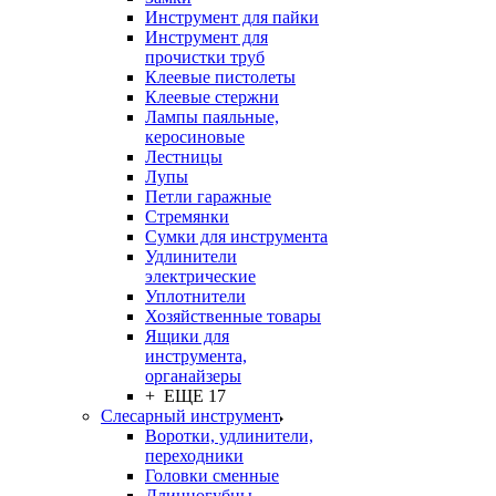
Инструмент для пайки
Инструмент для
прочистки труб
Клеевые пистолеты
Клеевые стержни
Лампы паяльные,
керосиновые
Лестницы
Лупы
Петли гаражные
Стремянки
Сумки для инструмента
Удлинители
электрические
Уплотнители
Хозяйственные товары
Ящики для
инструмента,
органайзеры
+ ЕЩЕ 17
Слесарный инструмент
Воротки, удлинители,
переходники
Головки сменные
Длинногубцы