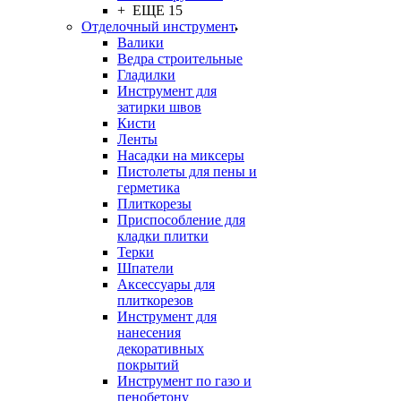
+ ЕЩЕ 15
Отделочный инструмент
Валики
Ведра строительные
Гладилки
Инструмент для
затирки швов
Кисти
Ленты
Насадки на миксеры
Пистолеты для пены и
герметика
Плиткорезы
Приспособление для
кладки плитки
Терки
Шпатели
Аксессуары для
плиткорезов
Инструмент для
нанесения
декоративных
покрытий
Инструмент по газо и
пенобетону