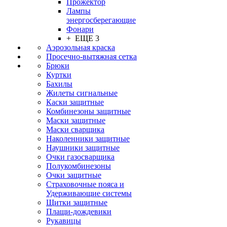
Прожектор
Лампы
энергосберегающие
Фонари
+ ЕЩЕ 3
Аэрозольная краска
Просечно-вытяжная сетка
Брюки
Куртки
Бахилы
Жилеты сигнальные
Каски защитные
Комбинезоны защитные
Маски защитные
Маски сварщика
Наколенники защитные
Наушники защитные
Очки газосварщика
Полукомбинезоны
Очки защитные
Страховочные пояса и
Удерживающие системы
Щитки защитные
Плащи-дождевики
Рукавицы