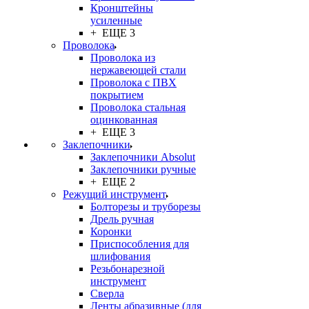
Кронштейны
усиленные
+ ЕЩЕ 3
Проволока
Проволока из
нержавеющей стали
Проволока с ПВХ
покрытием
Проволока стальная
оцинкованная
+ ЕЩЕ 3
Заклепочники
Заклепочники Absolut
Заклепочники ручные
+ ЕЩЕ 2
Режущий инструмент
Болторезы и труборезы
Дрель ручная
Коронки
Приспособления для
шлифования
Резьбонарезной
инструмент
Сверла
Ленты абразивные (для