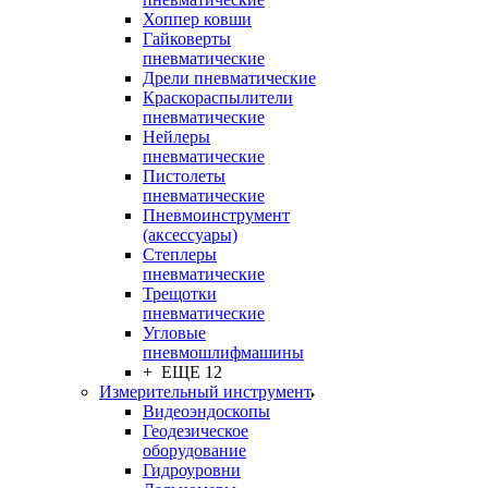
Хоппер ковши
Гайковерты
пневматические
Дрели пневматические
Краскораспылители
пневматические
Нейлеры
пневматические
Пистолеты
пневматические
Пневмоинструмент
(аксессуары)
Степлеры
пневматические
Трещотки
пневматические
Угловые
пневмошлифмашины
+ ЕЩЕ 12
Измерительный инструмент
Видеоэндоскопы
Геодезическое
оборудование
Гидроуровни