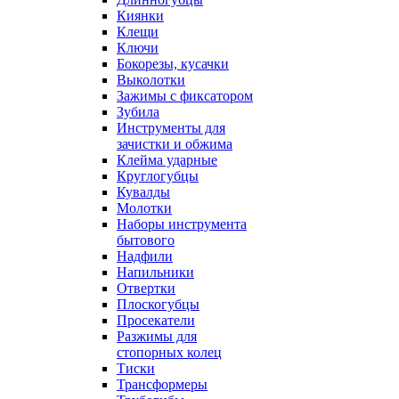
Киянки
Клещи
Ключи
Бокорезы, кусачки
Выколотки
Зажимы с фиксатором
Зубила
Инструменты для
зачистки и обжима
Клейма ударные
Круглогубцы
Кувалды
Молотки
Наборы инструмента
бытового
Надфили
Напильники
Отвертки
Плоскогубцы
Просекатели
Разжимы для
стопорных колец
Тиски
Трансформеры