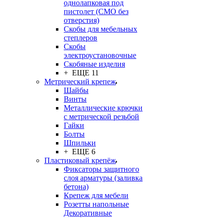
однолапковая под
пистолет (СМО без
отверстия)
Скобы для мебельных
степлеров
Скобы
электроустановочные
Скобяные изделия
+ ЕЩЕ 11
Метрический крепеж
Шайбы
Винты
Металлические крючки
с метрической резьбой
Гайки
Болты
Шпильки
+ ЕЩЕ 6
Пластиковый крепёж
Фиксаторы защитного
слоя арматуры (заливка
бетона)
Крепеж для мебели
Розетты напольные
Декоративные