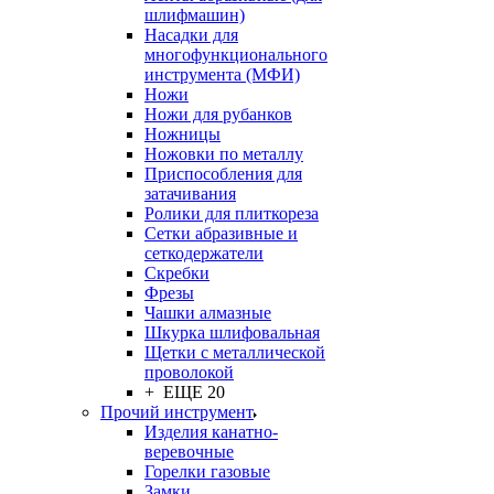
шлифмашин)
Насадки для
многофункционального
инструмента (МФИ)
Ножи
Ножи для рубанков
Ножницы
Ножовки по металлу
Приспособления для
затачивания
Ролики для плиткореза
Сетки абразивные и
сеткодержатели
Скребки
Фрезы
Чашки алмазные
Шкурка шлифовальная
Щетки с металлической
проволокой
+ ЕЩЕ 20
Прочий инструмент
Изделия канатно-
веревочные
Горелки газовые
Замки