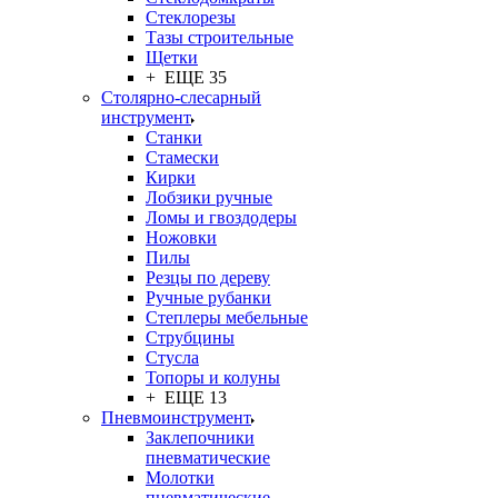
Стеклорезы
Тазы строительные
Щетки
+ ЕЩЕ 35
Столярно-слесарный
инструмент
Станки
Стамески
Кирки
Лобзики ручные
Ломы и гвоздодеры
Ножовки
Пилы
Резцы по дереву
Ручные рубанки
Степлеры мебельные
Струбцины
Стусла
Топоры и колуны
+ ЕЩЕ 13
Пневмоинструмент
Заклепочники
пневматические
Молотки
пневматические