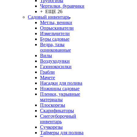
Трубогибы
Чертилки, буравчики
+ ЕЩЕ 26
Садовый инвентарь
Метлы, веники
Опрыскиватели
Измельчители
Буры садовые
Ведра, тазы
оцинкованные
Вилы
Воздуходувки
Газонокосилки
Грабли
Мачете
Насадки для полива
Ножницы садовые
Пленки, укрывные
материалы
Плоскорезы
Скарификаторы
Снегоуборочный
инвентарь
Сучкорезы
Таймеры для полива