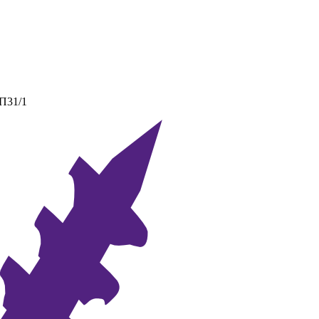
 П31/1