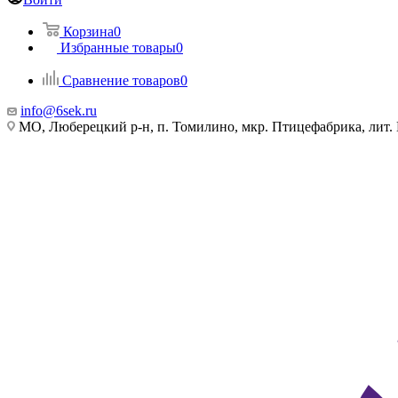
Корзина
0
Избранные товары
0
Сравнение товаров
0
info@6sek.ru
МО, Люберецкий р-н, п. Томилино, мкр. Птицефабрика, лит.