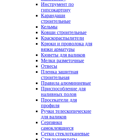
Инструмент по
гипсокартону
Карандаши
строительные
Кельмы
Ковши строительные
Краскораспылители
Крюки и проволока для
вязки арматуры
Кюветы для валиков
Мелки разметочные
Отвесы
Пленка защитная
строительная
Правила алюминиевые
Приспособление для
наливных полов
Просекатели для
профиля
Ручки телескопические
для валиков
Серпянки
самоклеящиеся
Сетки стеклотканевые
Стеклодомкраты