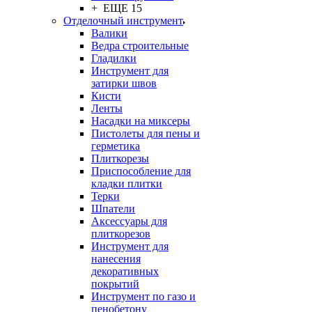
+ ЕЩЕ 15
Отделочный инструмент
Валики
Ведра строительные
Гладилки
Инструмент для
затирки швов
Кисти
Ленты
Насадки на миксеры
Пистолеты для пены и
герметика
Плиткорезы
Приспособление для
кладки плитки
Терки
Шпатели
Аксессуары для
плиткорезов
Инструмент для
нанесения
декоративных
покрытий
Инструмент по газо и
пенобетону