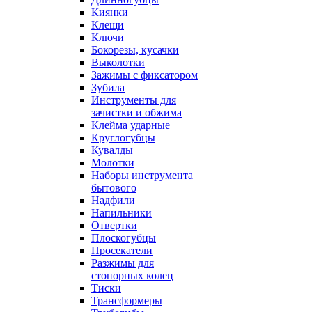
Киянки
Клещи
Ключи
Бокорезы, кусачки
Выколотки
Зажимы с фиксатором
Зубила
Инструменты для
зачистки и обжима
Клейма ударные
Круглогубцы
Кувалды
Молотки
Наборы инструмента
бытового
Надфили
Напильники
Отвертки
Плоскогубцы
Просекатели
Разжимы для
стопорных колец
Тиски
Трансформеры