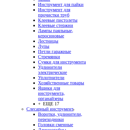
Инструмент для пайки
Инструмент для
прочистки труб
Клеевые пистолеты
Клеевые стержни
Лампы паяльные,
керосиновые
Лестницы
Лупы
Петли гаражные
Стремянки
Сумки для инструмента
Удлинители
электрические
Уплотнители
Хозяйственные товары
Ящики для
инструмента,
органайзеры
+ ЕЩЕ 17
Слесарный инструмент
Воротки, удлинители,
переходники
Головки сменные
Длинногубцы