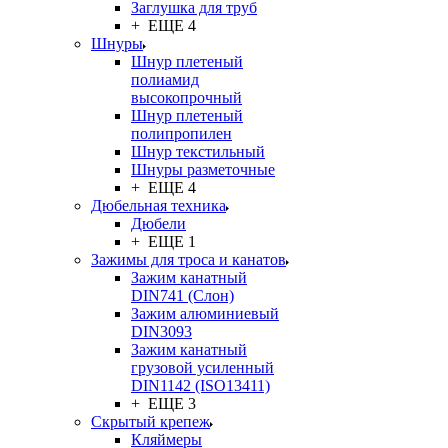
Заглушка для труб
+ ЕЩЕ 4
Шнуры
Шнур плетеный
полиамид
высокопрочный
Шнур плетеный
полипропилен
Шнур текстильный
Шнуры разметочные
+ ЕЩЕ 4
Дюбельная техника
Дюбели
+ ЕЩЕ 1
Зажимы для троса и канатов
Зажим канатный
DIN741 (Cлон)
Зажим алюминиевый
DIN3093
Зажим канатный
грузовой усиленный
DIN1142 (ISO13411)
+ ЕЩЕ 3
Скрытый крепеж
Кляймеры