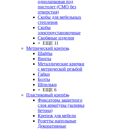
однолапковая под
пистолет (СМО без
отверстия)
Скобы для мебельных
степлеров
Скобы
электроустановочные
Скобяные изделия
+ ЕЩЕ 11
Метрический крепеж
Шайбы
Винты
Металлические крючки
с метрической резьбой
Гайки
Болты
Шпильки
+ ЕЩЕ 6
Пластиковый крепёж
Фиксаторы защитного
слоя арматуры (заливка
бетона)
Крепеж для мебели
Розетты напольные
Декоративные