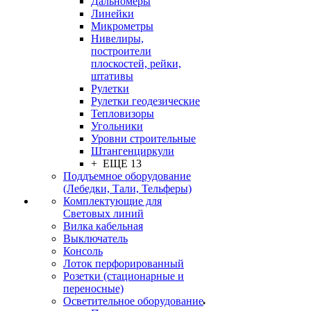
Дальномеры
Линейки
Микрометры
Нивелиры,
построители
плоскостей, рейки,
штативы
Рулетки
Рулетки геодезические
Тепловизоры
Угольники
Уровни строительные
Штангенциркули
+ ЕЩЕ 13
Поддъемное оборудование
(Лебедки, Тали, Тельферы)
Комплектующие для
Световых линий
Вилка кабельная
Выключатель
Консоль
Лоток перфорированный
Розетки (стационарные и
переносные)
Осветительное оборудование