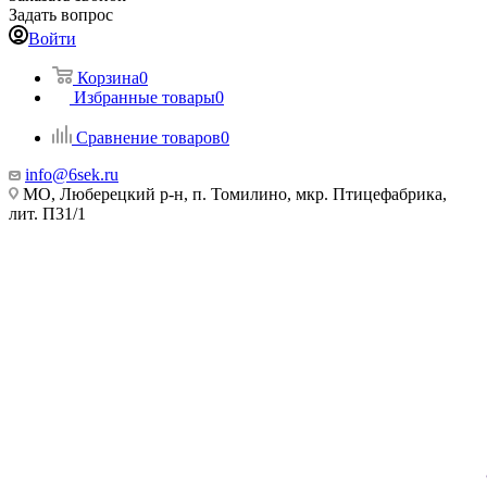
Задать вопрос
Войти
Корзина
0
Избранные товары
0
Сравнение товаров
0
info@6sek.ru
МО, Люберецкий р-н, п. Томилино, мкр. Птицефабрика,
лит. П31/1