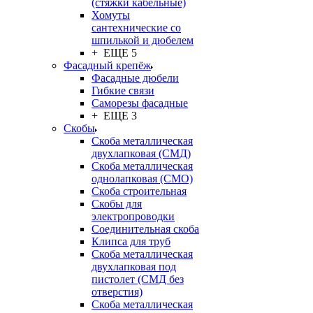
(стяжки кабельные)
Хомуты
сантехнические со
шпилькой и дюбелем
+ ЕЩЕ 5
Фасадный крепёж
Фасадные дюбели
Гибкие связи
Саморезы фасадные
+ ЕЩЕ 3
Скобы
Скоба металлическая
двухлапковая (СМД)
Скоба металлическая
однолапковая (СМО)
Скоба строительная
Скобы для
электропроводки
Соединительная скоба
Клипса для труб
Скоба металлическая
двухлапковая под
пистолет (СМД без
отверстия)
Скоба металлическая