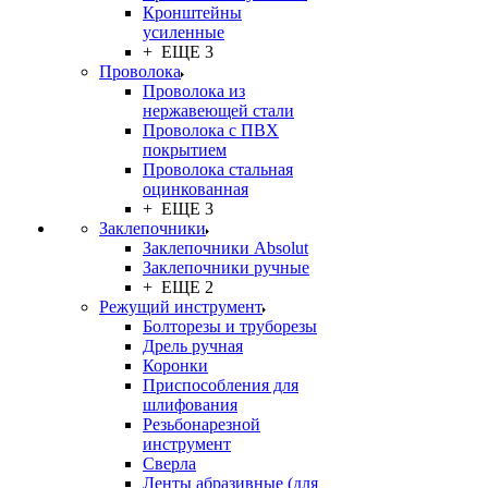
Кронштейны
усиленные
+ ЕЩЕ 3
Проволока
Проволока из
нержавеющей стали
Проволока с ПВХ
покрытием
Проволока стальная
оцинкованная
+ ЕЩЕ 3
Заклепочники
Заклепочники Absolut
Заклепочники ручные
+ ЕЩЕ 2
Режущий инструмент
Болторезы и труборезы
Дрель ручная
Коронки
Приспособления для
шлифования
Резьбонарезной
инструмент
Сверла
Ленты абразивные (для