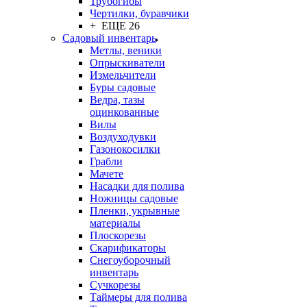
Трубогибы
Чертилки, буравчики
+ ЕЩЕ 26
Садовый инвентарь
Метлы, веники
Опрыскиватели
Измельчители
Буры садовые
Ведра, тазы
оцинкованные
Вилы
Воздуходувки
Газонокосилки
Грабли
Мачете
Насадки для полива
Ножницы садовые
Пленки, укрывные
материалы
Плоскорезы
Скарификаторы
Снегоуборочный
инвентарь
Сучкорезы
Таймеры для полива