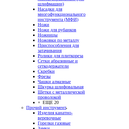
шлифмашин)
Насадки для
многофункционального
инструмента (МФИ)
Ножи
Ножи для рубанков
Ножницы
Ножовки по металлу
Приспособления для
затачивания
Ролики для плиткореза
Сетки абразивные и
сеткодержатели
Скребки
Фрезы
Чашки алмазные
Шкурка шлифовальная
Щетки с металлической
проволокой
+ ЕЩЕ 20
Прочий инструмент
Изделия канатно-
веревочные
Горелки газовые
Замки