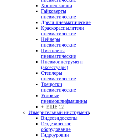
Хоппер ковши
Гайковерты
пневматические
Дрели пневматические
Краскораспылители
пневматические
Нейлеры
пневматические
Пистолеты
пневматические
Пневмоинструмент
(аксессуары)
Степлеры
пневматические
Трещотки
пневматические
Угловые
пневмошлифмашины
+ ЕЩЕ 12
Измерительный инструмент
Видеоэндоскопы
Геодезическое
оборудование
Гидроуровни