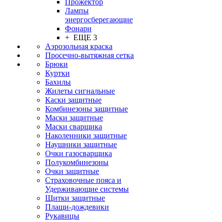
Прожектор
Лампы
энергосберегающие
Фонари
+ ЕЩЕ 3
Аэрозольная краска
Просечно-вытяжная сетка
Брюки
Куртки
Бахилы
Жилеты сигнальные
Каски защитные
Комбинезоны защитные
Маски защитные
Маски сварщика
Наколенники защитные
Наушники защитные
Очки газосварщика
Полукомбинезоны
Очки защитные
Страховочные пояса и
Удерживающие системы
Щитки защитные
Плащи-дождевики
Рукавицы