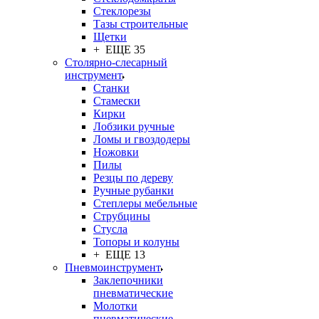
Стеклорезы
Тазы строительные
Щетки
+ ЕЩЕ 35
Столярно-слесарный
инструмент
Станки
Стамески
Кирки
Лобзики ручные
Ломы и гвоздодеры
Ножовки
Пилы
Резцы по дереву
Ручные рубанки
Степлеры мебельные
Струбцины
Стусла
Топоры и колуны
+ ЕЩЕ 13
Пневмоинструмент
Заклепочники
пневматические
Молотки
пневматические