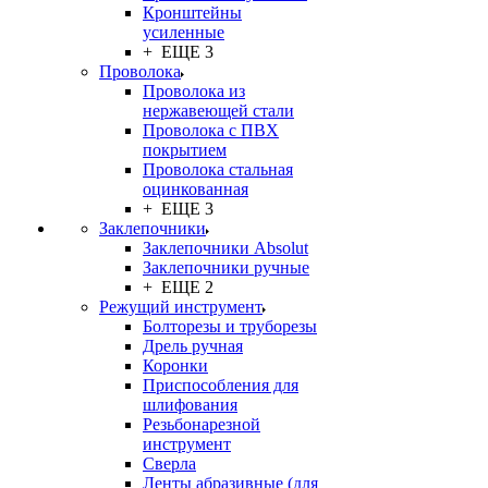
Кронштейны
усиленные
+ ЕЩЕ 3
Проволока
Проволока из
нержавеющей стали
Проволока с ПВХ
покрытием
Проволока стальная
оцинкованная
+ ЕЩЕ 3
Заклепочники
Заклепочники Absolut
Заклепочники ручные
+ ЕЩЕ 2
Режущий инструмент
Болторезы и труборезы
Дрель ручная
Коронки
Приспособления для
шлифования
Резьбонарезной
инструмент
Сверла
Ленты абразивные (для