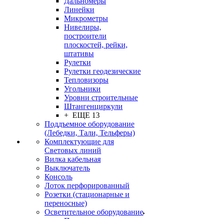
Дальномеры
Линейки
Микрометры
Нивелиры,
построители
плоскостей, рейки,
штативы
Рулетки
Рулетки геодезические
Тепловизоры
Угольники
Уровни строительные
Штангенциркули
+ ЕЩЕ 13
Поддъемное оборудование
(Лебедки, Тали, Тельферы)
Комплектующие для
Световых линий
Вилка кабельная
Выключатель
Консоль
Лоток перфорированный
Розетки (стационарные и
переносные)
Осветительное оборудование