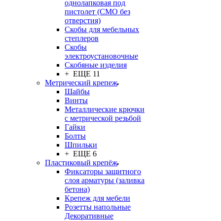
однолапковая под
пистолет (СМО без
отверстия)
Скобы для мебельных
степлеров
Скобы
электроустановочные
Скобяные изделия
+ ЕЩЕ 11
Метрический крепеж
Шайбы
Винты
Металлические крючки
с метрической резьбой
Гайки
Болты
Шпильки
+ ЕЩЕ 6
Пластиковый крепёж
Фиксаторы защитного
слоя арматуры (заливка
бетона)
Крепеж для мебели
Розетты напольные
Декоративные