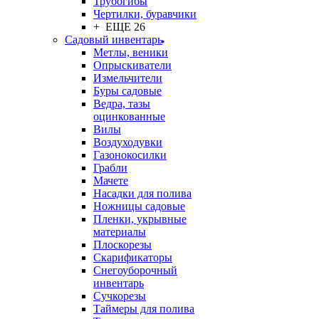
Трубогибы
Чертилки, буравчики
+ ЕЩЕ 26
Садовый инвентарь
Метлы, веники
Опрыскиватели
Измельчители
Буры садовые
Ведра, тазы
оцинкованные
Вилы
Воздуходувки
Газонокосилки
Грабли
Мачете
Насадки для полива
Ножницы садовые
Пленки, укрывные
материалы
Плоскорезы
Скарификаторы
Снегоуборочный
инвентарь
Сучкорезы
Таймеры для полива