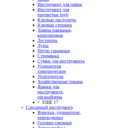
Инструмент для пайки
Инструмент для
прочистки труб
Клеевые пистолеты
Клеевые стержни
Лампы паяльные,
керосиновые
Лестницы
Лупы
Петли гаражные
Стремянки
Сумки для инструмента
Удлинители
электрические
Уплотнители
Хозяйственные товары
Ящики для
инструмента,
органайзеры
+ ЕЩЕ 17
Слесарный инструмент
Воротки, удлинители,
переходники
Головки сменные
Длинногубцы