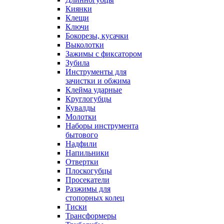
Киянки
Клещи
Ключи
Бокорезы, кусачки
Выколотки
Зажимы с фиксатором
Зубила
Инструменты для
зачистки и обжима
Клейма ударные
Круглогубцы
Кувалды
Молотки
Наборы инструмента
бытового
Надфили
Напильники
Отвертки
Плоскогубцы
Просекатели
Разжимы для
стопорных колец
Тиски
Трансформеры