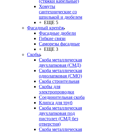
(стяжки кабельные)
Хомуты
сантехнические со
шпилькой и дюбелем
+ ЕЩЕ 5
Фасадный крепёж
Фасадные дюбели
Гибкие связи
Саморезы фасадные
+ ЕЩЕ 3
Скобы
Скоба металлическая
двухлапковая (СМД)
Скоба металлическая
однолапковая (СМО)
Скоба строительная
Скобы для
электропроводки
Соединительная скоба
Клипса для труб
Скоба металлическая
двухлапковая под
пистолет (СМД без
отверстия)
Скоба металлическая