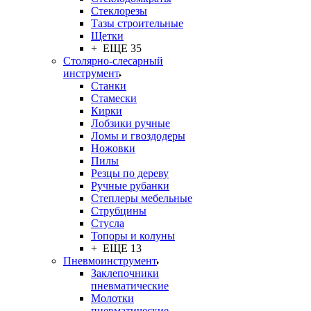
Стеклорезы
Тазы строительные
Щетки
+ ЕЩЕ 35
Столярно-слесарный
инструмент
Станки
Стамески
Кирки
Лобзики ручные
Ломы и гвоздодеры
Ножовки
Пилы
Резцы по дереву
Ручные рубанки
Степлеры мебельные
Струбцины
Стусла
Топоры и колуны
+ ЕЩЕ 13
Пневмоинструмент
Заклепочники
пневматические
Молотки
пневматические