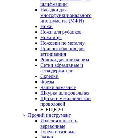
шлифмашин)
Насадки для
многофункционального
инструмента (МФИ)
Ножи
Ножи для рубанков
Ножницы
Ножовки по металлу
Приспособления для
затачивания
Ролики для плиткореза
Сетки абразивные и
сеткодержатели
Скребки
Фрезы
Чашки алмазные
Шкурка шлифовальная
Щетки с металлической
проволокой
+ ЕЩЕ 20
Прочий инструмент
Изделия канатно-
веревочные
Горелки газовые
Замки