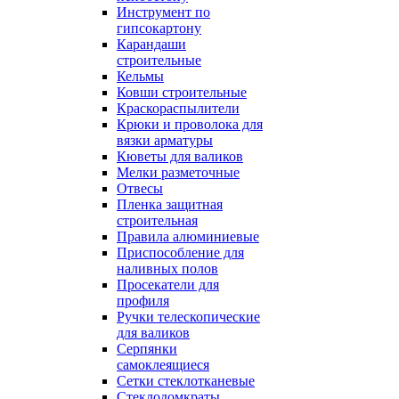
Инструмент по
гипсокартону
Карандаши
строительные
Кельмы
Ковши строительные
Краскораспылители
Крюки и проволока для
вязки арматуры
Кюветы для валиков
Мелки разметочные
Отвесы
Пленка защитная
строительная
Правила алюминиевые
Приспособление для
наливных полов
Просекатели для
профиля
Ручки телескопические
для валиков
Серпянки
самоклеящиеся
Сетки стеклотканевые
Стеклодомкраты