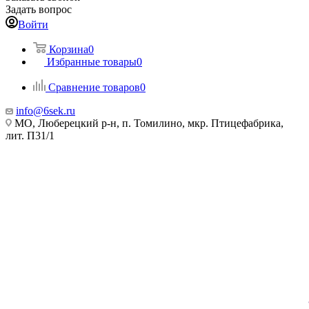
Задать вопрос
Войти
Корзина
0
Избранные товары
0
Сравнение товаров
0
info@6sek.ru
МО, Люберецкий р-н, п. Томилино, мкр. Птицефабрика,
лит. П31/1