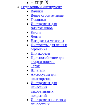
+ ЕЩЕ 15
Отделочный инструмент
Валики
Ведра строительные
Гладилки
Инструмент для
затирки швов
Кисти
Ленты
Насадки на миксеры
Пистолеты для пены и
герметика
Плиткорезы
Приспособление для
кладки плитки
Терки
Шпатели
Аксессуары для
плиткорезов
Инструмент для
нанесения
декоративных
покрытий
Инструмент по газо и
пенобетону