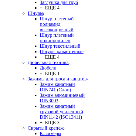
Заглушка для труб
+ ЕЩЕ 4
Шнуры
Шнур плетеный
полиамид
высокопрочный
Шнур плетеный
полипропилен
Шнур текстильный
Шнуры разметочные
+ ЕЩЕ 4
Дюбельная техника
Дюбели
+ ЕЩЕ 1
Зажимы для троса и канатов
Зажим канатный
DIN741 (Cлон)
Зажим алюминиевый
DIN3093
Зажим канатный
грузовой усиленный
DIN1142 (ISO13411)
+ ЕЩЕ 3
Скрытый крепеж
Кляймеры