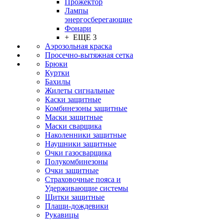
Прожектор
Лампы
энергосберегающие
Фонари
+ ЕЩЕ 3
Аэрозольная краска
Просечно-вытяжная сетка
Брюки
Куртки
Бахилы
Жилеты сигнальные
Каски защитные
Комбинезоны защитные
Маски защитные
Маски сварщика
Наколенники защитные
Наушники защитные
Очки газосварщика
Полукомбинезоны
Очки защитные
Страховочные пояса и
Удерживающие системы
Щитки защитные
Плащи-дождевики
Рукавицы