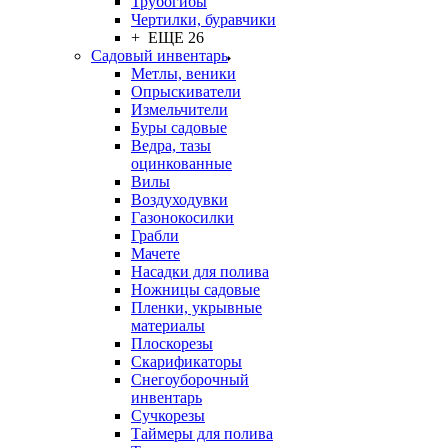
Трубогибы
Чертилки, буравчики
+ ЕЩЕ 26
Садовый инвентарь
Метлы, веники
Опрыскиватели
Измельчители
Буры садовые
Ведра, тазы
оцинкованные
Вилы
Воздуходувки
Газонокосилки
Грабли
Мачете
Насадки для полива
Ножницы садовые
Пленки, укрывные
материалы
Плоскорезы
Скарификаторы
Снегоуборочный
инвентарь
Сучкорезы
Таймеры для полива