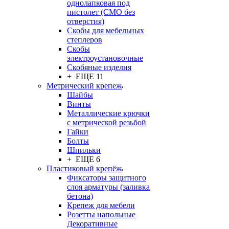
однолапковая под
пистолет (СМО без
отверстия)
Скобы для мебельных
степлеров
Скобы
электроустановочные
Скобяные изделия
+ ЕЩЕ 11
Метрический крепеж
Шайбы
Винты
Металлические крючки
с метрической резьбой
Гайки
Болты
Шпильки
+ ЕЩЕ 6
Пластиковый крепёж
Фиксаторы защитного
слоя арматуры (заливка
бетона)
Крепеж для мебели
Розетты напольные
Декоративные