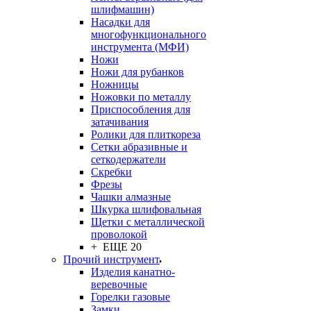
шлифмашин)
Насадки для
многофункционального
инструмента (МФИ)
Ножи
Ножи для рубанков
Ножницы
Ножовки по металлу
Приспособления для
затачивания
Ролики для плиткореза
Сетки абразивные и
сеткодержатели
Скребки
Фрезы
Чашки алмазные
Шкурка шлифовальная
Щетки с металлической
проволокой
+ ЕЩЕ 20
Прочий инструмент
Изделия канатно-
веревочные
Горелки газовые
Замки