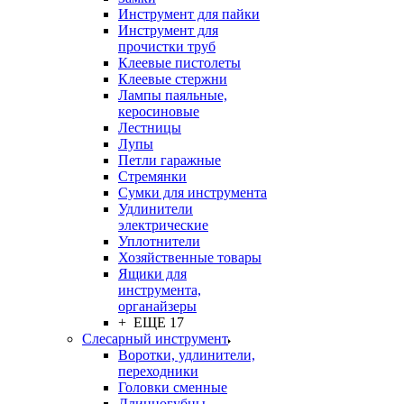
Инструмент для пайки
Инструмент для
прочистки труб
Клеевые пистолеты
Клеевые стержни
Лампы паяльные,
керосиновые
Лестницы
Лупы
Петли гаражные
Стремянки
Сумки для инструмента
Удлинители
электрические
Уплотнители
Хозяйственные товары
Ящики для
инструмента,
органайзеры
+ ЕЩЕ 17
Слесарный инструмент
Воротки, удлинители,
переходники
Головки сменные
Длинногубцы