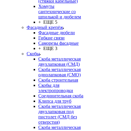
(стяжки кабельные)
Хомуты
сантехнические со
шпилькой и дюбелем
+ ЕЩЕ 5
Фасадный крепёж
Фасадные дюбели
Гибкие связи
Саморезы фасадные
+ ЕЩЕ 3
Скобы
Скоба металлическая
двухлапковая (СМД)
Скоба металлическая
однолапковая (СМО)
Скоба строительная
Скобы для
электропроводки
Соединительная скоба
Клипса для труб
Скоба металлическая
двухлапковая под
пистолет (СМД без
отверстия)
Скоба металлическая