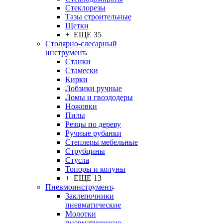
Стеклорезы
Тазы строительные
Щетки
+ ЕЩЕ 35
Столярно-слесарный
инструмент
Станки
Стамески
Кирки
Лобзики ручные
Ломы и гвоздодеры
Ножовки
Пилы
Резцы по дереву
Ручные рубанки
Степлеры мебельные
Струбцины
Стусла
Топоры и колуны
+ ЕЩЕ 13
Пневмоинструмент
Заклепочники
пневматические
Молотки
пневматические