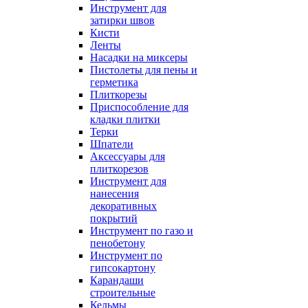
Инструмент для
затирки швов
Кисти
Ленты
Насадки на миксеры
Пистолеты для пены и
герметика
Плиткорезы
Приспособление для
кладки плитки
Терки
Шпатели
Аксессуары для
плиткорезов
Инструмент для
нанесения
декоративных
покрытий
Инструмент по газо и
пенобетону
Инструмент по
гипсокартону
Карандаши
строительные
Кельмы