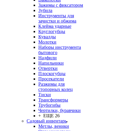
Зажимы с фиксатором
Зубила
Инструменты для
зачистки и обжима
Клейма ударные
Круглогубцы
Кувалды
Молотки
Наборы инструмента
бытового
Надфили
Напильники
Отвертки
Плоскогубцы
Просекатели
Разжимы для
стопорных колец
Тиски
Трансформеры
Трубогибы
Чертилки, буравчики
+ ЕЩЕ 26
Садовый инвентарь
Метлы, веники