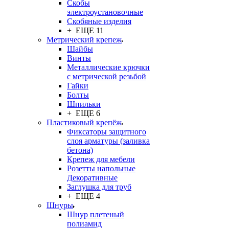
Скобы
электроустановочные
Скобяные изделия
+ ЕЩЕ 11
Метрический крепеж
Шайбы
Винты
Металлические крючки
с метрической резьбой
Гайки
Болты
Шпильки
+ ЕЩЕ 6
Пластиковый крепёж
Фиксаторы защитного
слоя арматуры (заливка
бетона)
Крепеж для мебели
Розетты напольные
Декоративные
Заглушка для труб
+ ЕЩЕ 4
Шнуры
Шнур плетеный
полиамид