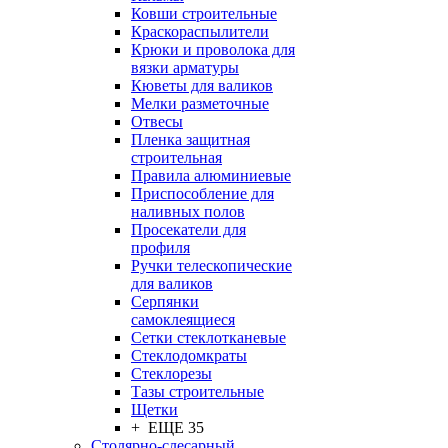
Ковши строительные
Краскораспылители
Крюки и проволока для
вязки арматуры
Кюветы для валиков
Мелки разметочные
Отвесы
Пленка защитная
строительная
Правила алюминиевые
Приспособление для
наливных полов
Просекатели для
профиля
Ручки телескопические
для валиков
Серпянки
самоклеящиеся
Сетки стеклотканевые
Стеклодомкраты
Стеклорезы
Тазы строительные
Щетки
+ ЕЩЕ 35
Столярно-слесарный