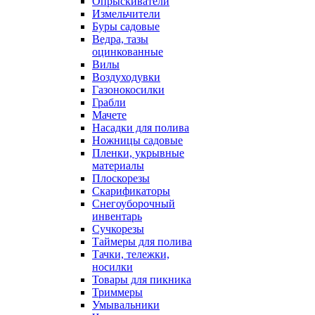
Опрыскиватели
Измельчители
Буры садовые
Ведра, тазы
оцинкованные
Вилы
Воздуходувки
Газонокосилки
Грабли
Мачете
Насадки для полива
Ножницы садовые
Пленки, укрывные
материалы
Плоскорезы
Скарификаторы
Снегоуборочный
инвентарь
Сучкорезы
Таймеры для полива
Тачки, тележки,
носилки
Товары для пикника
Триммеры
Умывальники