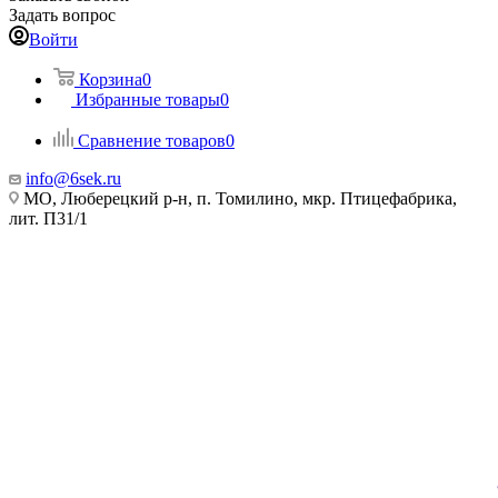
Задать вопрос
Войти
Корзина
0
Избранные товары
0
Сравнение товаров
0
info@6sek.ru
МО, Люберецкий р-н, п. Томилино, мкр. Птицефабрика,
лит. П31/1