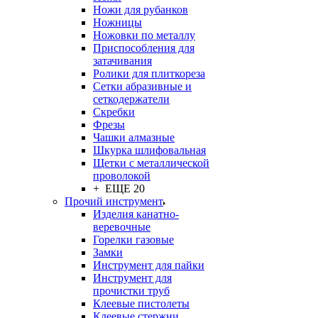
Ножи для рубанков
Ножницы
Ножовки по металлу
Приспособления для
затачивания
Ролики для плиткореза
Сетки абразивные и
сеткодержатели
Скребки
Фрезы
Чашки алмазные
Шкурка шлифовальная
Щетки с металлической
проволокой
+ ЕЩЕ 20
Прочий инструмент
Изделия канатно-
веревочные
Горелки газовые
Замки
Инструмент для пайки
Инструмент для
прочистки труб
Клеевые пистолеты
Клеевые стержни