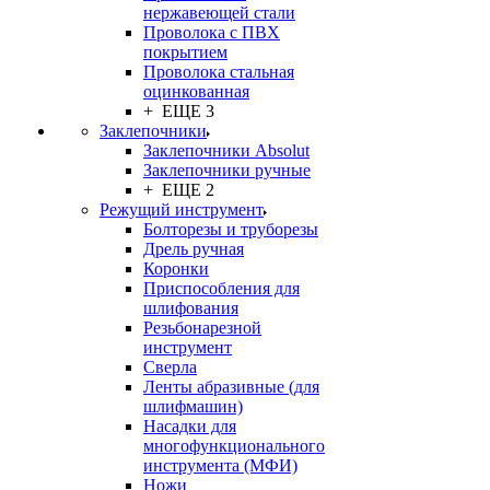
нержавеющей стали
Проволока с ПВХ
покрытием
Проволока стальная
оцинкованная
+ ЕЩЕ 3
Заклепочники
Заклепочники Absolut
Заклепочники ручные
+ ЕЩЕ 2
Режущий инструмент
Болторезы и труборезы
Дрель ручная
Коронки
Приспособления для
шлифования
Резьбонарезной
инструмент
Сверла
Ленты абразивные (для
шлифмашин)
Насадки для
многофункционального
инструмента (МФИ)
Ножи