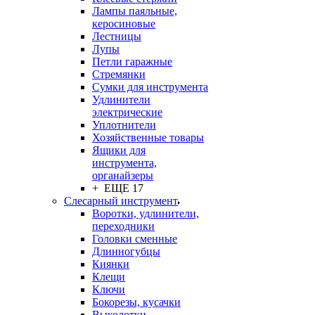
Лампы паяльные,
керосиновые
Лестницы
Лупы
Петли гаражные
Стремянки
Сумки для инструмента
Удлинители
электрические
Уплотнители
Хозяйственные товары
Ящики для
инструмента,
органайзеры
+ ЕЩЕ 17
Слесарный инструмент
Воротки, удлинители,
переходники
Головки сменные
Длинногубцы
Киянки
Клещи
Ключи
Бокорезы, кусачки
Выколотки