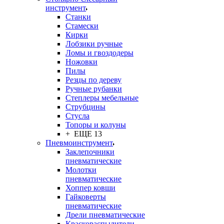
инструмент
Станки
Стамески
Кирки
Лобзики ручные
Ломы и гвоздодеры
Ножовки
Пилы
Резцы по дереву
Ручные рубанки
Степлеры мебельные
Струбцины
Стусла
Топоры и колуны
+ ЕЩЕ 13
Пневмоинструмент
Заклепочники
пневматические
Молотки
пневматические
Хоппер ковши
Гайковерты
пневматические
Дрели пневматические
Краскораспылители