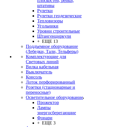
плоскостей, рейки,
штативы
Рулетки
Рулетки геодезические
Тепловизоры
Угольники
Уровни строительные
Штангенциркули
+ ЕЩЕ 13
Поддъемное оборудование
(Лебедки, Тали, Тельферы)
Комплектующие для
Световых линий
Вилка кабельная
Выключатель
Консоль
Лоток перфорированный
Розетки (стационарные и
переносные)
Осветительное оборудование
Прожектор
Лампы
энергосберегающие
Фонари
+ ЕЩЕ 3