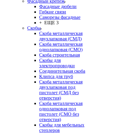
Фасадный крепёж
Фасадные дюбели
Гибкие связи
Саморезы фасадные
+ ЕЩЕ 3
Скобы
Скоба металлическая
двухлапковая (СМД)
Скоба металлическая
однолапковая (СМО)
Скоба строительная
Скобы для
электропроводки
Соединительная скоба
Клипса для труб
Скоба металлическая
двухлапковая под
пистолет (СМД без
отверстия)
Скоба металлическая
однолапковая под
пистолет (СМО без
отверстия)
Скобы для мебельных
степлеров