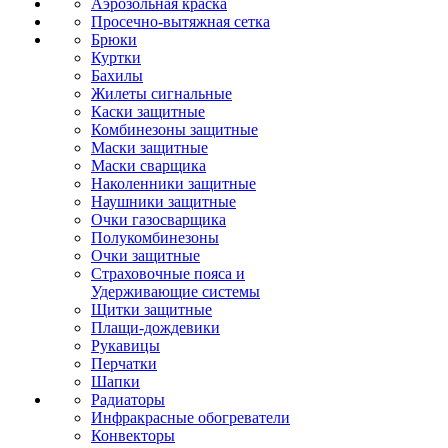
Аэрозольная краска
Просечно-вытяжная сетка
Брюки
Куртки
Бахилы
Жилеты сигнальные
Каски защитные
Комбинезоны защитные
Маски защитные
Маски сварщика
Наколенники защитные
Наушники защитные
Очки газосварщика
Полукомбинезоны
Очки защитные
Страховочные пояса и
Удерживающие системы
Щитки защитные
Плащи-дождевики
Рукавицы
Перчатки
Шапки
Радиаторы
Инфракрасные обогреватели
Конвекторы