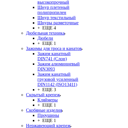
высокопрочный
Шнур плетеный
полипропилен
Шнур текстильный
Шнуры разметочные
+ ЕЩЕ 4
Дюбельная техника
Дюбели
+ ЕЩЕ 1
Зажимы для троса и канатов
Зажим канатный
DIN741 (Cлон)
Зажим алюминиевый
DIN3093
Зажим канатный
грузовой усиленный
DIN1142 (ISO13411)
+ ЕЩЕ 3
Скрытый крепеж
Кляймеры
+ ЕЩЕ 1
Скобяные изделия
Проушины
+ ЕЩЕ 1
Нержавеющий крепеж