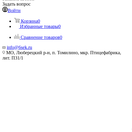
Задать вопрос
Войти
Корзина
0
Избранные товары
0
Сравнение товаров
0
info@6sek.ru
МО, Люберецкий р-н, п. Томилино, мкр. Птицефабрика,
лит. П31/1