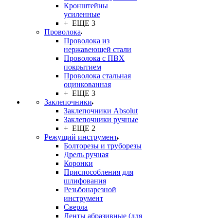
Кронштейны
усиленные
+ ЕЩЕ 3
Проволока
Проволока из
нержавеющей стали
Проволока с ПВХ
покрытием
Проволока стальная
оцинкованная
+ ЕЩЕ 3
Заклепочники
Заклепочники Absolut
Заклепочники ручные
+ ЕЩЕ 2
Режущий инструмент
Болторезы и труборезы
Дрель ручная
Коронки
Приспособления для
шлифования
Резьбонарезной
инструмент
Сверла
Ленты абразивные (для