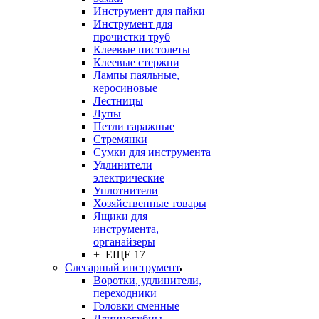
Инструмент для пайки
Инструмент для
прочистки труб
Клеевые пистолеты
Клеевые стержни
Лампы паяльные,
керосиновые
Лестницы
Лупы
Петли гаражные
Стремянки
Сумки для инструмента
Удлинители
электрические
Уплотнители
Хозяйственные товары
Ящики для
инструмента,
органайзеры
+ ЕЩЕ 17
Слесарный инструмент
Воротки, удлинители,
переходники
Головки сменные
Длинногубцы