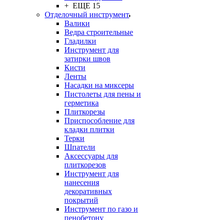
+ ЕЩЕ 15
Отделочный инструмент
Валики
Ведра строительные
Гладилки
Инструмент для
затирки швов
Кисти
Ленты
Насадки на миксеры
Пистолеты для пены и
герметика
Плиткорезы
Приспособление для
кладки плитки
Терки
Шпатели
Аксессуары для
плиткорезов
Инструмент для
нанесения
декоративных
покрытий
Инструмент по газо и
пенобетону