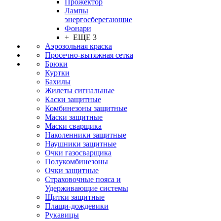
Прожектор
Лампы
энергосберегающие
Фонари
+ ЕЩЕ 3
Аэрозольная краска
Просечно-вытяжная сетка
Брюки
Куртки
Бахилы
Жилеты сигнальные
Каски защитные
Комбинезоны защитные
Маски защитные
Маски сварщика
Наколенники защитные
Наушники защитные
Очки газосварщика
Полукомбинезоны
Очки защитные
Страховочные пояса и
Удерживающие системы
Щитки защитные
Плащи-дождевики
Рукавицы