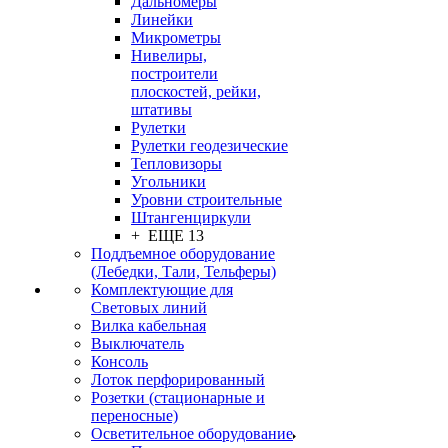
Дальномеры
Линейки
Микрометры
Нивелиры,
построители
плоскостей, рейки,
штативы
Рулетки
Рулетки геодезические
Тепловизоры
Угольники
Уровни строительные
Штангенциркули
+ ЕЩЕ 13
Поддъемное оборудование
(Лебедки, Тали, Тельферы)
Комплектующие для
Световых линий
Вилка кабельная
Выключатель
Консоль
Лоток перфорированный
Розетки (стационарные и
переносные)
Осветительное оборудование