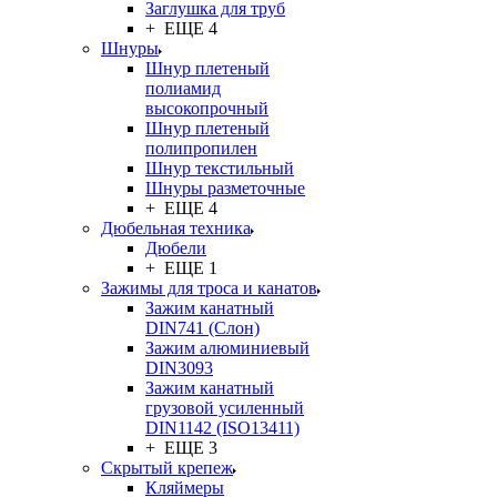
Заглушка для труб
+ ЕЩЕ 4
Шнуры
Шнур плетеный
полиамид
высокопрочный
Шнур плетеный
полипропилен
Шнур текстильный
Шнуры разметочные
+ ЕЩЕ 4
Дюбельная техника
Дюбели
+ ЕЩЕ 1
Зажимы для троса и канатов
Зажим канатный
DIN741 (Cлон)
Зажим алюминиевый
DIN3093
Зажим канатный
грузовой усиленный
DIN1142 (ISO13411)
+ ЕЩЕ 3
Скрытый крепеж
Кляймеры