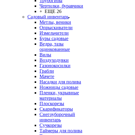
Трубогибы
Чертилки, буравчики
+ ЕЩЕ 26
Садовый инвентарь
Метлы, веники
Опрыскиватели
Измельчители
Буры садовые
Ведра, тазы
оцинкованные
Вилы
Воздуходувки
Газонокосилки
Грабли
Мачете
Насадки для полива
Ножницы садовые
Пленки, укрывные
материалы
Плоскорезы
Скарификаторы
Снегоуборочный
инвентарь
Сучкорезы
Таймеры для полива