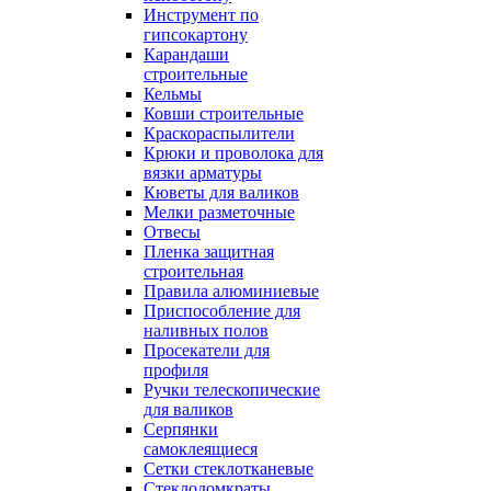
Инструмент по
гипсокартону
Карандаши
строительные
Кельмы
Ковши строительные
Краскораспылители
Крюки и проволока для
вязки арматуры
Кюветы для валиков
Мелки разметочные
Отвесы
Пленка защитная
строительная
Правила алюминиевые
Приспособление для
наливных полов
Просекатели для
профиля
Ручки телескопические
для валиков
Серпянки
самоклеящиеся
Сетки стеклотканевые
Стеклодомкраты