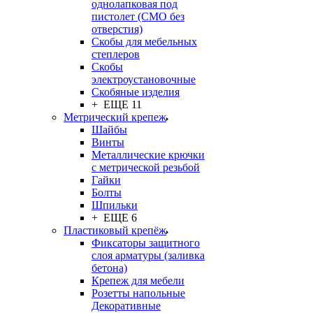
однолапковая под
пистолет (СМО без
отверстия)
Скобы для мебельных
степлеров
Скобы
электроустановочные
Скобяные изделия
+ ЕЩЕ 11
Метрический крепеж
Шайбы
Винты
Металлические крючки
с метрической резьбой
Гайки
Болты
Шпильки
+ ЕЩЕ 6
Пластиковый крепёж
Фиксаторы защитного
слоя арматуры (заливка
бетона)
Крепеж для мебели
Розетты напольные
Декоративные