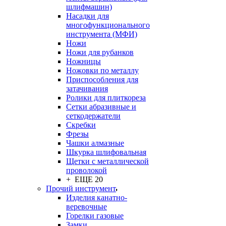
шлифмашин)
Насадки для
многофункционального
инструмента (МФИ)
Ножи
Ножи для рубанков
Ножницы
Ножовки по металлу
Приспособления для
затачивания
Ролики для плиткореза
Сетки абразивные и
сеткодержатели
Скребки
Фрезы
Чашки алмазные
Шкурка шлифовальная
Щетки с металлической
проволокой
+ ЕЩЕ 20
Прочий инструмент
Изделия канатно-
веревочные
Горелки газовые
Замки