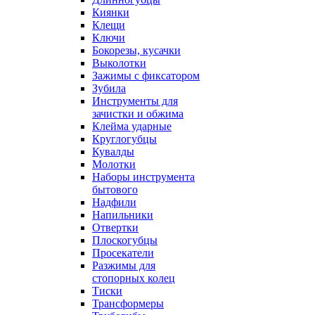
Киянки
Клещи
Ключи
Бокорезы, кусачки
Выколотки
Зажимы с фиксатором
Зубила
Инструменты для
зачистки и обжима
Клейма ударные
Круглогубцы
Кувалды
Молотки
Наборы инструмента
бытового
Надфили
Напильники
Отвертки
Плоскогубцы
Просекатели
Разжимы для
стопорных колец
Тиски
Трансформеры