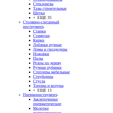
Стеклорезы
Тазы строительные
Щетки
+ ЕЩЕ 35
Столярно-слесарный
инструмент
Станки
Стамески
Кирки
Лобзики ручные
Ломы и гвоздодеры
Ножовки
Пилы
Резцы по дереву
Ручные рубанки
Степлеры мебельные
Струбцины
Стусла
Топоры и колуны
+ ЕЩЕ 13
Пневмоинструмент
Заклепочники
пневматические
Молотки
пневматические