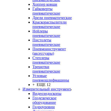
Хоппер ковши
Гайковерты
пневматические
Дрели пневматические
Краскораспылители
пневматические
Нейлеры
пневматические
Пистолеты
пневматические
Пневмоинструмент
(аксессуары)
Степлеры
пневматические
Трещотки
пневматические
Угловые
пневмошлифмашины
+ ЕЩЕ 12
Измерительный инструмент
Видеоэндоскопы
Геодезическое
оборудование
Гидроуровни