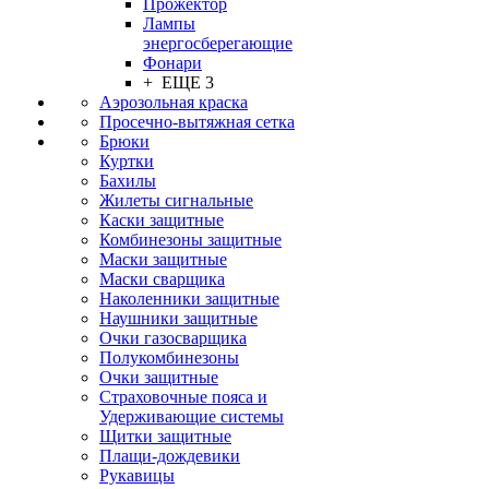
Прожектор
Лампы
энергосберегающие
Фонари
+ ЕЩЕ 3
Аэрозольная краска
Просечно-вытяжная сетка
Брюки
Куртки
Бахилы
Жилеты сигнальные
Каски защитные
Комбинезоны защитные
Маски защитные
Маски сварщика
Наколенники защитные
Наушники защитные
Очки газосварщика
Полукомбинезоны
Очки защитные
Страховочные пояса и
Удерживающие системы
Щитки защитные
Плащи-дождевики
Рукавицы