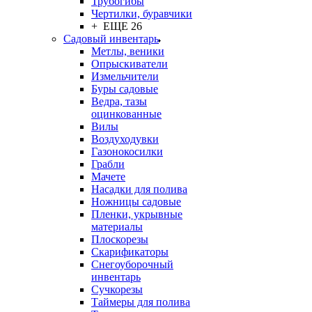
Трубогибы
Чертилки, буравчики
+ ЕЩЕ 26
Садовый инвентарь
Метлы, веники
Опрыскиватели
Измельчители
Буры садовые
Ведра, тазы
оцинкованные
Вилы
Воздуходувки
Газонокосилки
Грабли
Мачете
Насадки для полива
Ножницы садовые
Пленки, укрывные
материалы
Плоскорезы
Скарификаторы
Снегоуборочный
инвентарь
Сучкорезы
Таймеры для полива