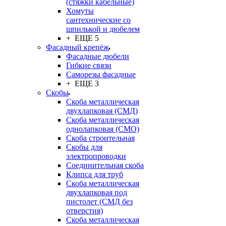
(стяжки кабельные)
Хомуты
сантехнические со
шпилькой и дюбелем
+ ЕЩЕ 5
Фасадный крепёж
Фасадные дюбели
Гибкие связи
Саморезы фасадные
+ ЕЩЕ 3
Скобы
Скоба металлическая
двухлапковая (СМД)
Скоба металлическая
однолапковая (СМО)
Скоба строительная
Скобы для
электропроводки
Соединительная скоба
Клипса для труб
Скоба металлическая
двухлапковая под
пистолет (СМД без
отверстия)
Скоба металлическая