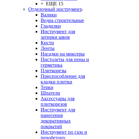
+ ЕЩЕ 15
Отделочный инструмент
Валики
Ведра строительные
Гладилки
Инструмент для
затирки швов
Кисти
Ленты
Насадки на миксеры
Пистолеты для пены и
герметика
Плиткорезы
Приспособление для
кладки плитки
Терки
Шпатели
Аксессуары для
плиткорезов
Инструмент для
нанесения
декоративных
покрытий
Инструмент по газо и
пенобетону