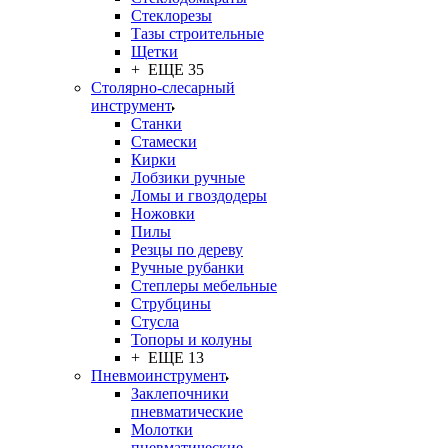
Стеклорезы
Тазы строительные
Щетки
+ ЕЩЕ 35
Столярно-слесарный
инструмент
Станки
Стамески
Кирки
Лобзики ручные
Ломы и гвоздодеры
Ножовки
Пилы
Резцы по дереву
Ручные рубанки
Степлеры мебельные
Струбцины
Стусла
Топоры и колуны
+ ЕЩЕ 13
Пневмоинструмент
Заклепочники
пневматические
Молотки
пневматические