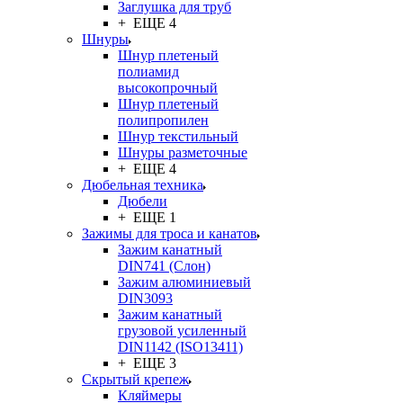
Заглушка для труб
+ ЕЩЕ 4
Шнуры
Шнур плетеный
полиамид
высокопрочный
Шнур плетеный
полипропилен
Шнур текстильный
Шнуры разметочные
+ ЕЩЕ 4
Дюбельная техника
Дюбели
+ ЕЩЕ 1
Зажимы для троса и канатов
Зажим канатный
DIN741 (Cлон)
Зажим алюминиевый
DIN3093
Зажим канатный
грузовой усиленный
DIN1142 (ISO13411)
+ ЕЩЕ 3
Скрытый крепеж
Кляймеры