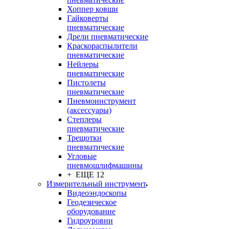
Хоппер ковши
Гайковерты
пневматические
Дрели пневматические
Краскораспылители
пневматические
Нейлеры
пневматические
Пистолеты
пневматические
Пневмоинструмент
(аксессуары)
Степлеры
пневматические
Трещотки
пневматические
Угловые
пневмошлифмашины
+ ЕЩЕ 12
Измерительный инструмент
Видеоэндоскопы
Геодезическое
оборудование
Гидроуровни