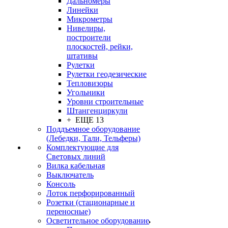
Дальномеры
Линейки
Микрометры
Нивелиры,
построители
плоскостей, рейки,
штативы
Рулетки
Рулетки геодезические
Тепловизоры
Угольники
Уровни строительные
Штангенциркули
+ ЕЩЕ 13
Поддъемное оборудование
(Лебедки, Тали, Тельферы)
Комплектующие для
Световых линий
Вилка кабельная
Выключатель
Консоль
Лоток перфорированный
Розетки (стационарные и
переносные)
Осветительное оборудование