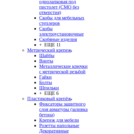
однолапковая под
пистолет (СМО без
отверстия)
Скобы для мебельных
степлеров
Скобы
электроустановочные
Скобяные изделия
+ ЕЩЕ 11
Метрический крепеж
Шайбы
Винты
Металлические крючки
с метрической резьбой
Гайки
Болты
Шпильки
+ ЕЩЕ 6
Пластиковый крепёж
Фиксаторы защитного
слоя арматуры (заливка
бетона)
Крепеж для мебели
Розетты напольные
Декоративные