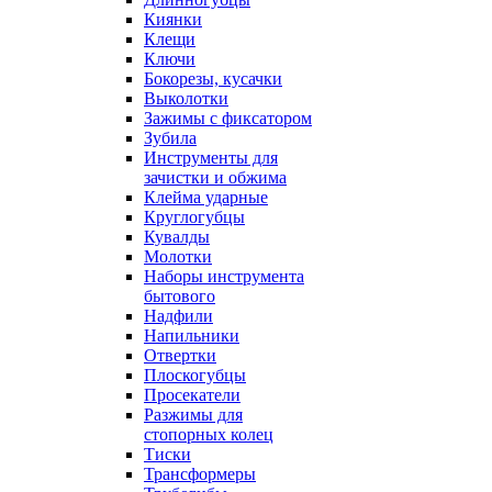
Киянки
Клещи
Ключи
Бокорезы, кусачки
Выколотки
Зажимы с фиксатором
Зубила
Инструменты для
зачистки и обжима
Клейма ударные
Круглогубцы
Кувалды
Молотки
Наборы инструмента
бытового
Надфили
Напильники
Отвертки
Плоскогубцы
Просекатели
Разжимы для
стопорных колец
Тиски
Трансформеры