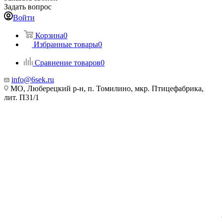
Задать вопрос
Войти
Корзина
0
Избранные товары
0
Сравнение товаров
0
info@6sek.ru
МО, Люберецкий р-н, п. Томилино, мкр. Птицефабрика,
лит. П31/1