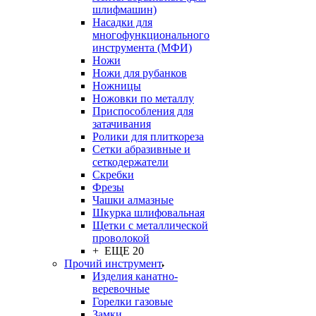
шлифмашин)
Насадки для
многофункционального
инструмента (МФИ)
Ножи
Ножи для рубанков
Ножницы
Ножовки по металлу
Приспособления для
затачивания
Ролики для плиткореза
Сетки абразивные и
сеткодержатели
Скребки
Фрезы
Чашки алмазные
Шкурка шлифовальная
Щетки с металлической
проволокой
+ ЕЩЕ 20
Прочий инструмент
Изделия канатно-
веревочные
Горелки газовые
Замки