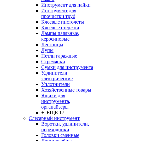
Инструмент для пайки
Инструмент для
прочистки труб
Клеевые пистолеты
Клеевые стержни
Лампы паяльные,
керосиновые
Лестницы
Лупы
Петли гаражные
Стремянки
Сумки для инструмента
Удлинители
электрические
Уплотнители
Хозяйственные товары
Ящики для
инструмента,
органайзеры
+ ЕЩЕ 17
Слесарный инструмент
Воротки, удлинители,
переходники
Головки сменные
Длинногубцы