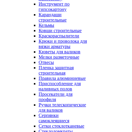
Инструмент по
гипсокартону
Карандаши
строительные
Кельмы
Ковши строительные
Краскораспылители
Крюки и проволока для
вязки арматуры
Кюветы для валиков
Мелки разметочные
Отвесы
Пленка защитная
строительная
Правила алюминиевые
Приспособление для
наливных полов
Просекатели для
профиля
Ручки телескопические
для валиков
Серпянки
самоклеящиеся
Сетки стеклотканевые
Стеклодомкраты