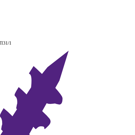
 П31/1