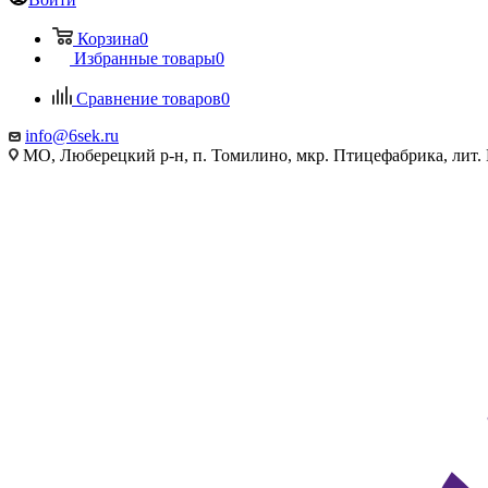
Корзина
0
Избранные товары
0
Сравнение товаров
0
info@6sek.ru
МО, Люберецкий р-н, п. Томилино, мкр. Птицефабрика, лит.