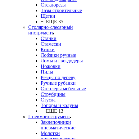
Стеклорезы
Тазы строительные
Щетки
+ ЕЩЕ 35
Столярно-слесарный
инструмент
Станки
Стамески
Кирки
Лобзики ручные
Ломы и гвоздодеры
Ножовки
Пилы
Резцы по дереву
Ручные рубанки
Степлеры мебельные
Струбцины
Стусла
Топоры и колуны
+ ЕЩЕ 13
Пневмоинструмент
Заклепочники
пневматические
Молотки
пневматические