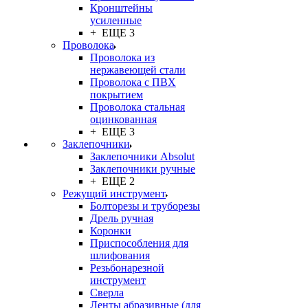
Кронштейны
усиленные
+ ЕЩЕ 3
Проволока
Проволока из
нержавеющей стали
Проволока с ПВХ
покрытием
Проволока стальная
оцинкованная
+ ЕЩЕ 3
Заклепочники
Заклепочники Absolut
Заклепочники ручные
+ ЕЩЕ 2
Режущий инструмент
Болторезы и труборезы
Дрель ручная
Коронки
Приспособления для
шлифования
Резьбонарезной
инструмент
Сверла
Ленты абразивные (для