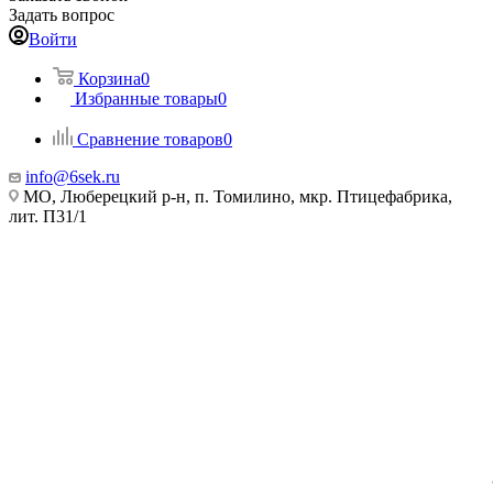
Задать вопрос
Войти
Корзина
0
Избранные товары
0
Сравнение товаров
0
info@6sek.ru
МО, Люберецкий р-н, п. Томилино, мкр. Птицефабрика,
лит. П31/1