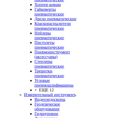
Хоппер ковши
Гайковерты
пневматические
Дрели пневматические
Краскораспылители
пневматические
Нейлеры
пневматические
Пистолеты
пневматические
Пневмоинструмент
(аксессуары)
Степлеры
пневматические
Трещотки
пневматические
Угловые
пневмошлифмашины
+ ЕЩЕ 12
Измерительный инструмент
Видеоэндоскопы
Геодезическое
оборудование
Гидроуровни