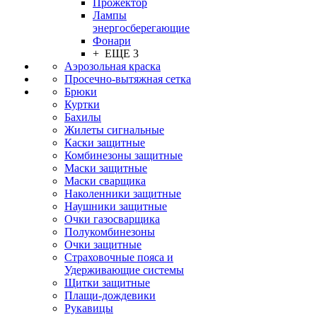
Прожектор
Лампы
энергосберегающие
Фонари
+ ЕЩЕ 3
Аэрозольная краска
Просечно-вытяжная сетка
Брюки
Куртки
Бахилы
Жилеты сигнальные
Каски защитные
Комбинезоны защитные
Маски защитные
Маски сварщика
Наколенники защитные
Наушники защитные
Очки газосварщика
Полукомбинезоны
Очки защитные
Страховочные пояса и
Удерживающие системы
Щитки защитные
Плащи-дождевики
Рукавицы