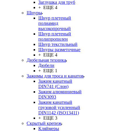
Заглушка для труб
+ ЕЩЕ 4
Шнуры
Шнур плетеный
полиамид
высокопрочный
Шнур плетеный
полипропилен
Шнур текстильный
Шнуры разметочные
+ ЕЩЕ 4
Дюбельная техника
Дюбели
+ ЕЩЕ 1
Зажимы для троса и канатов
Зажим канатный
DIN741 (Cлон)
Зажим алюминиевый
DIN3093
Зажим канатный
грузовой усиленный
DIN1142 (ISO13411)
+ ЕЩЕ 3
Скрытый крепеж
Кляймеры