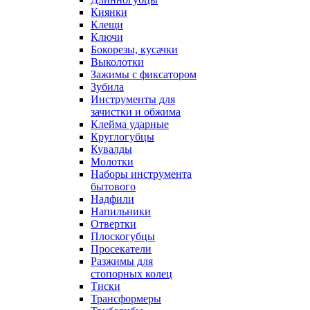
Киянки
Клещи
Ключи
Бокорезы, кусачки
Выколотки
Зажимы с фиксатором
Зубила
Инструменты для
зачистки и обжима
Клейма ударные
Круглогубцы
Кувалды
Молотки
Наборы инструмента
бытового
Надфили
Напильники
Отвертки
Плоскогубцы
Просекатели
Разжимы для
стопорных колец
Тиски
Трансформеры