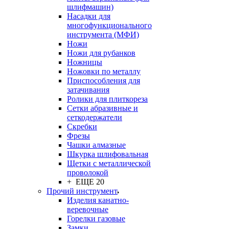
шлифмашин)
Насадки для
многофункционального
инструмента (МФИ)
Ножи
Ножи для рубанков
Ножницы
Ножовки по металлу
Приспособления для
затачивания
Ролики для плиткореза
Сетки абразивные и
сеткодержатели
Скребки
Фрезы
Чашки алмазные
Шкурка шлифовальная
Щетки с металлической
проволокой
+ ЕЩЕ 20
Прочий инструмент
Изделия канатно-
веревочные
Горелки газовые
Замки