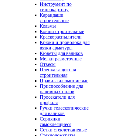
Инструмент по
гипсокартону
Карандаши
строительные
Кельмы
Ковши строительные
Краскораспылители
Крюки и проволока для
вязки арматуры
Кюветы для валиков
Мелки разметочные
Отвесы
Пленка защитная
строительная
Правила алюминиевые
Приспособление для
наливных полов
Просекатели для
профиля
Ручки телескопические
для валиков
Серпянки
самоклеящиеся
Сетки стеклотканевые
Стеклодомкраты