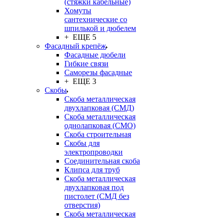
(стяжки кабельные)
Хомуты
сантехнические со
шпилькой и дюбелем
+ ЕЩЕ 5
Фасадный крепёж
Фасадные дюбели
Гибкие связи
Саморезы фасадные
+ ЕЩЕ 3
Скобы
Скоба металлическая
двухлапковая (СМД)
Скоба металлическая
однолапковая (СМО)
Скоба строительная
Скобы для
электропроводки
Соединительная скоба
Клипса для труб
Скоба металлическая
двухлапковая под
пистолет (СМД без
отверстия)
Скоба металлическая