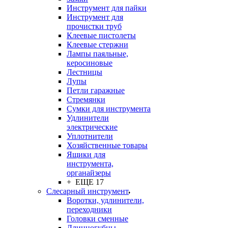
Инструмент для пайки
Инструмент для
прочистки труб
Клеевые пистолеты
Клеевые стержни
Лампы паяльные,
керосиновые
Лестницы
Лупы
Петли гаражные
Стремянки
Сумки для инструмента
Удлинители
электрические
Уплотнители
Хозяйственные товары
Ящики для
инструмента,
органайзеры
+ ЕЩЕ 17
Слесарный инструмент
Воротки, удлинители,
переходники
Головки сменные
Длинногубцы