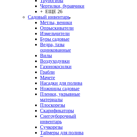
Трубогибы
Чертилки, буравчики
+ ЕЩЕ 26
Садовый инвентарь
Метлы, веники
Опрыскиватели
Измельчители
Буры садовые
Ведра, тазы
оцинкованные
Вилы
Воздуходувки
Газонокосилки
Грабли
Мачете
Насадки для полива
Ножницы садовые
Пленки, укрывные
материалы
Плоскорезы
Скарификаторы
Снегоуборочный
инвентарь
Сучкорезы
Таймеры для полива