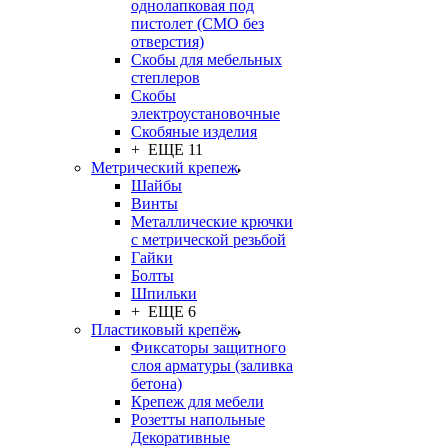
однолапковая под
пистолет (СМО без
отверстия)
Скобы для мебельных
степлеров
Скобы
электроустановочные
Скобяные изделия
+ ЕЩЕ 11
Метрический крепеж
Шайбы
Винты
Металлические крючки
с метрической резьбой
Гайки
Болты
Шпильки
+ ЕЩЕ 6
Пластиковый крепёж
Фиксаторы защитного
слоя арматуры (заливка
бетона)
Крепеж для мебели
Розетты напольные
Декоративные