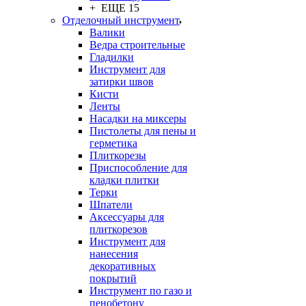
+ ЕЩЕ 15
Отделочный инструмент
Валики
Ведра строительные
Гладилки
Инструмент для
затирки швов
Кисти
Ленты
Насадки на миксеры
Пистолеты для пены и
герметика
Плиткорезы
Приспособление для
кладки плитки
Терки
Шпатели
Аксессуары для
плиткорезов
Инструмент для
нанесения
декоративных
покрытий
Инструмент по газо и
пенобетону