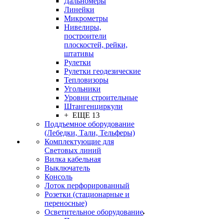
Дальномеры
Линейки
Микрометры
Нивелиры,
построители
плоскостей, рейки,
штативы
Рулетки
Рулетки геодезические
Тепловизоры
Угольники
Уровни строительные
Штангенциркули
+ ЕЩЕ 13
Поддъемное оборудование
(Лебедки, Тали, Тельферы)
Комплектующие для
Световых линий
Вилка кабельная
Выключатель
Консоль
Лоток перфорированный
Розетки (стационарные и
переносные)
Осветительное оборудование