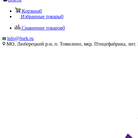
Корзина
0
Избранные товары
0
Сравнение товаров
0
info@6sek.ru
МО, Люберецкий р-н, п. Томилино, мкр. Птицефабрика, лит.