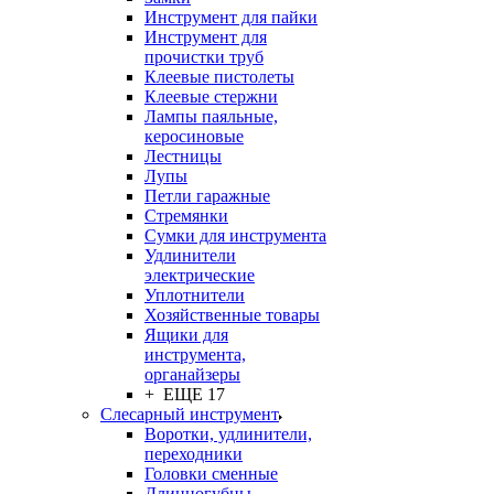
Инструмент для пайки
Инструмент для
прочистки труб
Клеевые пистолеты
Клеевые стержни
Лампы паяльные,
керосиновые
Лестницы
Лупы
Петли гаражные
Стремянки
Сумки для инструмента
Удлинители
электрические
Уплотнители
Хозяйственные товары
Ящики для
инструмента,
органайзеры
+ ЕЩЕ 17
Слесарный инструмент
Воротки, удлинители,
переходники
Головки сменные
Длинногубцы