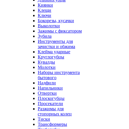
Киянки
Клещи
Ключи
Бокорезы, кусачки
Выколотки
Зажимы с фиксатором
Зубила
Инструменты для
зачистки и обжима
Клейма ударные
Круглогубцы
Кувалды
Молотки
Наборы инструмента
бытового
Надфили
Напильники
Отвертки
Плоскогубцы
Просекатели
Разжимы для
стопорных колец
Тиски
Трансформеры