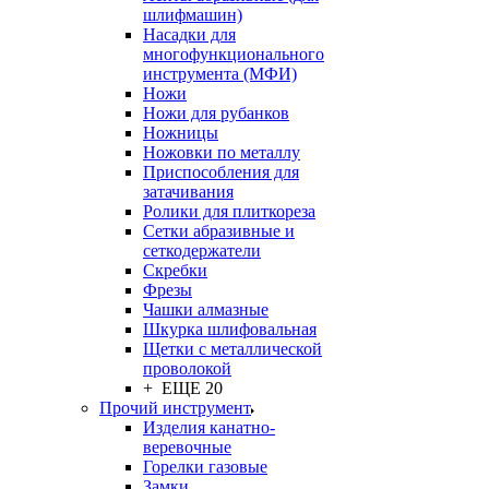
шлифмашин)
Насадки для
многофункционального
инструмента (МФИ)
Ножи
Ножи для рубанков
Ножницы
Ножовки по металлу
Приспособления для
затачивания
Ролики для плиткореза
Сетки абразивные и
сеткодержатели
Скребки
Фрезы
Чашки алмазные
Шкурка шлифовальная
Щетки с металлической
проволокой
+ ЕЩЕ 20
Прочий инструмент
Изделия канатно-
веревочные
Горелки газовые
Замки