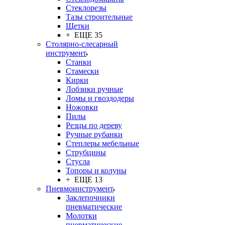
Стеклорезы
Тазы строительные
Щетки
+ ЕЩЕ 35
Столярно-слесарный
инструмент
Станки
Стамески
Кирки
Лобзики ручные
Ломы и гвоздодеры
Ножовки
Пилы
Резцы по дереву
Ручные рубанки
Степлеры мебельные
Струбцины
Стусла
Топоры и колуны
+ ЕЩЕ 13
Пневмоинструмент
Заклепочники
пневматические
Молотки
пневматические