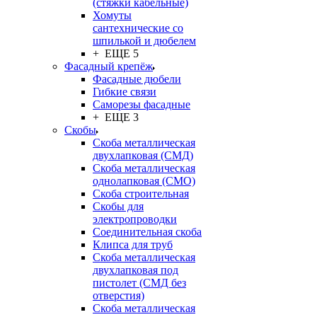
(стяжки кабельные)
Хомуты
сантехнические со
шпилькой и дюбелем
+ ЕЩЕ 5
Фасадный крепёж
Фасадные дюбели
Гибкие связи
Саморезы фасадные
+ ЕЩЕ 3
Скобы
Скоба металлическая
двухлапковая (СМД)
Скоба металлическая
однолапковая (СМО)
Скоба строительная
Скобы для
электропроводки
Соединительная скоба
Клипса для труб
Скоба металлическая
двухлапковая под
пистолет (СМД без
отверстия)
Скоба металлическая