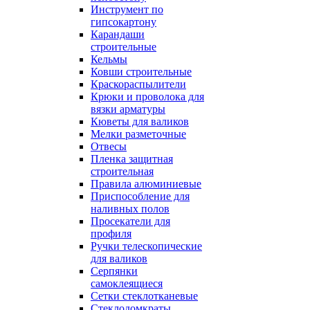
Инструмент по
гипсокартону
Карандаши
строительные
Кельмы
Ковши строительные
Краскораспылители
Крюки и проволока для
вязки арматуры
Кюветы для валиков
Мелки разметочные
Отвесы
Пленка защитная
строительная
Правила алюминиевые
Приспособление для
наливных полов
Просекатели для
профиля
Ручки телескопические
для валиков
Серпянки
самоклеящиеся
Сетки стеклотканевые
Стеклодомкраты