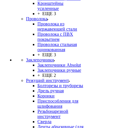
Кронштейны
усиленные
+ ЕЩЕ 3
Проволока
Проволока из
нержавеющей стали
Проволока с ПВХ
покрытием
Проволока стальная
оцинкованная
+ ЕЩЕ 3
Заклепочники
Заклепочники Absolut
Заклепочники ручные
+ ЕЩЕ 2
Режущий инструмент
Болторезы и труборезы
Дрель ручная
Коронки
Приспособления для
шлифования
Резьбонарезной
инструмент
Сверла
Ленты абразивные (для