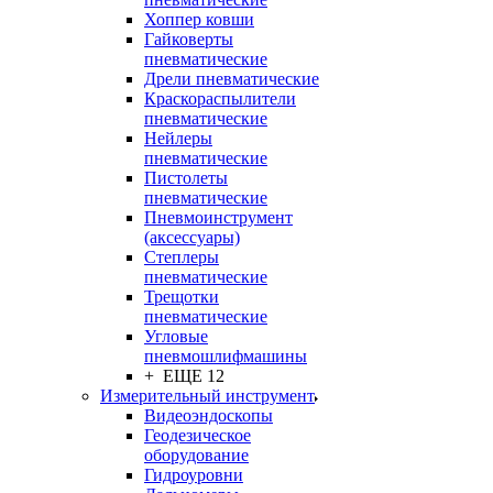
Хоппер ковши
Гайковерты
пневматические
Дрели пневматические
Краскораспылители
пневматические
Нейлеры
пневматические
Пистолеты
пневматические
Пневмоинструмент
(аксессуары)
Степлеры
пневматические
Трещотки
пневматические
Угловые
пневмошлифмашины
+ ЕЩЕ 12
Измерительный инструмент
Видеоэндоскопы
Геодезическое
оборудование
Гидроуровни