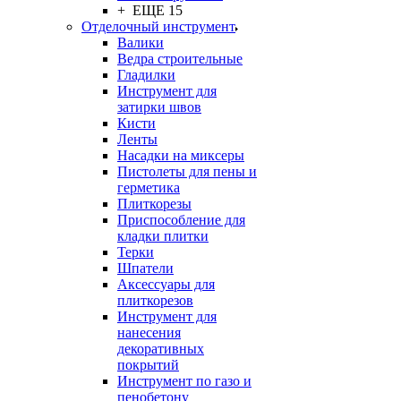
+ ЕЩЕ 15
Отделочный инструмент
Валики
Ведра строительные
Гладилки
Инструмент для
затирки швов
Кисти
Ленты
Насадки на миксеры
Пистолеты для пены и
герметика
Плиткорезы
Приспособление для
кладки плитки
Терки
Шпатели
Аксессуары для
плиткорезов
Инструмент для
нанесения
декоративных
покрытий
Инструмент по газо и
пенобетону