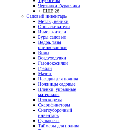
Трубогибы
Чертилки, буравчики
+ ЕЩЕ 26
Садовый инвентарь
Метлы, веники
Опрыскиватели
Измельчители
Буры садовые
Ведра, тазы
оцинкованные
Вилы
Воздуходувки
Газонокосилки
Грабли
Мачете
Насадки для полива
Ножницы садовые
Пленки, укрывные
материалы
Плоскорезы
Скарификаторы
Снегоуборочный
инвентарь
Сучкорезы
Таймеры для полива