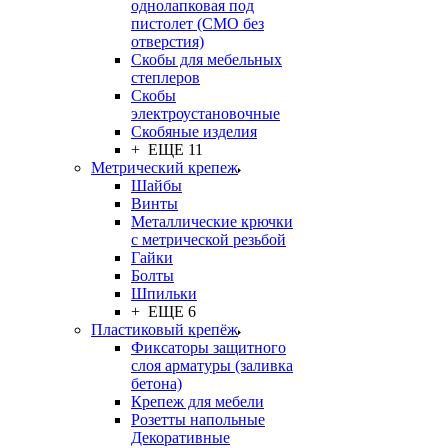
однолапковая под
пистолет (СМО без
отверстия)
Скобы для мебельных
степлеров
Скобы
электроустановочные
Скобяные изделия
+ ЕЩЕ 11
Метрический крепеж
Шайбы
Винты
Металлические крючки
с метрической резьбой
Гайки
Болты
Шпильки
+ ЕЩЕ 6
Пластиковый крепёж
Фиксаторы защитного
слоя арматуры (заливка
бетона)
Крепеж для мебели
Розетты напольные
Декоративные