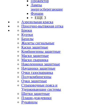
Прожектор
Лампы
энергосберегающие
Фонари
+ ЕЩЕ 3
Аэрозольная краска
Просечно-вытяжная сетка
Брюки
Куртки
Бахилы
Жилеты сигнальные
Каски защитные
Комбинезоны защитные
Маски защитные
Маски сварщика
Наколенники защитные
Наушники защитные
Очки газосварщика
Полукомбинезоны
Очки защитные
Страховочные пояса и
Удерживающие системы
Щитки защитные
Плащи-дождевики
Рукавицы