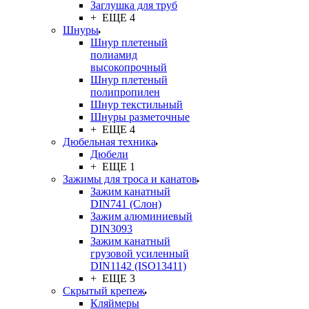
Заглушка для труб
+ ЕЩЕ 4
Шнуры
Шнур плетеный
полиамид
высокопрочный
Шнур плетеный
полипропилен
Шнур текстильный
Шнуры разметочные
+ ЕЩЕ 4
Дюбельная техника
Дюбели
+ ЕЩЕ 1
Зажимы для троса и канатов
Зажим канатный
DIN741 (Cлон)
Зажим алюминиевый
DIN3093
Зажим канатный
грузовой усиленный
DIN1142 (ISO13411)
+ ЕЩЕ 3
Скрытый крепеж
Кляймеры