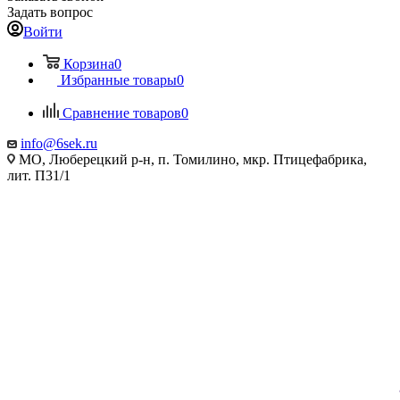
Задать вопрос
Войти
Корзина
0
Избранные товары
0
Сравнение товаров
0
info@6sek.ru
МО, Люберецкий р-н, п. Томилино, мкр. Птицефабрика,
лит. П31/1