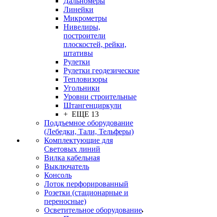
Дальномеры
Линейки
Микрометры
Нивелиры,
построители
плоскостей, рейки,
штативы
Рулетки
Рулетки геодезические
Тепловизоры
Угольники
Уровни строительные
Штангенциркули
+ ЕЩЕ 13
Поддъемное оборудование
(Лебедки, Тали, Тельферы)
Комплектующие для
Световых линий
Вилка кабельная
Выключатель
Консоль
Лоток перфорированный
Розетки (стационарные и
переносные)
Осветительное оборудование