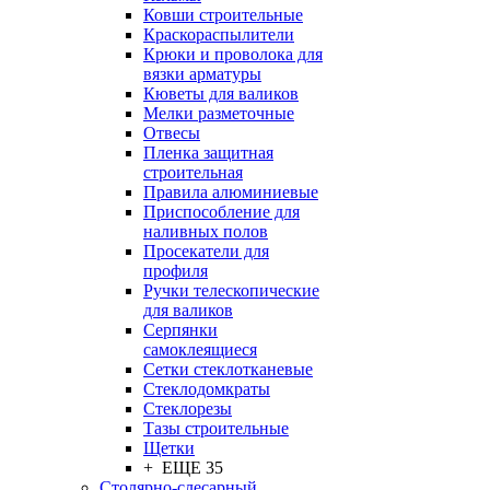
Ковши строительные
Краскораспылители
Крюки и проволока для
вязки арматуры
Кюветы для валиков
Мелки разметочные
Отвесы
Пленка защитная
строительная
Правила алюминиевые
Приспособление для
наливных полов
Просекатели для
профиля
Ручки телескопические
для валиков
Серпянки
самоклеящиеся
Сетки стеклотканевые
Стеклодомкраты
Стеклорезы
Тазы строительные
Щетки
+ ЕЩЕ 35
Столярно-слесарный