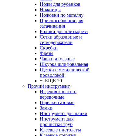
Ножи для рубанков
Ножницы
Ножовки по металлу
Приспособления для
затачивания
Ролики для плиткореза
Сетки абразивные и
сеткодержатели
Скребки
Фрезы
Чашки алмазные
Шкурка шлифовальная
Щетки с металлической
проволокой
+ ЕЩЕ 20
Прочий инструмент
Изделия канатно-
веревочные
Горелки газовые
Замки
Инструмент для пайки
Инструмент для
прочистки труб
Клеевые пистолеты
Клеевые стержни