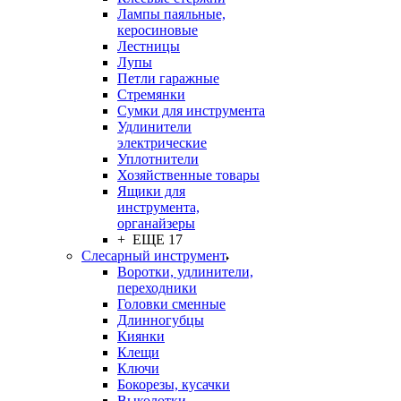
Лампы паяльные,
керосиновые
Лестницы
Лупы
Петли гаражные
Стремянки
Сумки для инструмента
Удлинители
электрические
Уплотнители
Хозяйственные товары
Ящики для
инструмента,
органайзеры
+ ЕЩЕ 17
Слесарный инструмент
Воротки, удлинители,
переходники
Головки сменные
Длинногубцы
Киянки
Клещи
Ключи
Бокорезы, кусачки
Выколотки