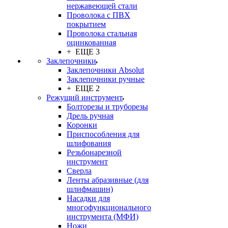
нержавеющей стали
Проволока с ПВХ
покрытием
Проволока стальная
оцинкованная
+ ЕЩЕ 3
Заклепочники
Заклепочники Absolut
Заклепочники ручные
+ ЕЩЕ 2
Режущий инструмент
Болторезы и труборезы
Дрель ручная
Коронки
Приспособления для
шлифования
Резьбонарезной
инструмент
Сверла
Ленты абразивные (для
шлифмашин)
Насадки для
многофункционального
инструмента (МФИ)
Ножи