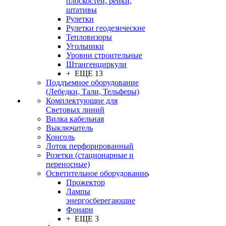
плоскостей, рейки,
штативы
Рулетки
Рулетки геодезические
Тепловизоры
Угольники
Уровни строительные
Штангенциркули
+ ЕЩЕ 13
Поддъемное оборудование
(Лебедки, Тали, Тельферы)
Комплектующие для
Световых линий
Вилка кабельная
Выключатель
Консоль
Лоток перфорированный
Розетки (стационарные и
переносные)
Осветительное оборудование
Прожектор
Лампы
энергосберегающие
Фонари
+ ЕЩЕ 3