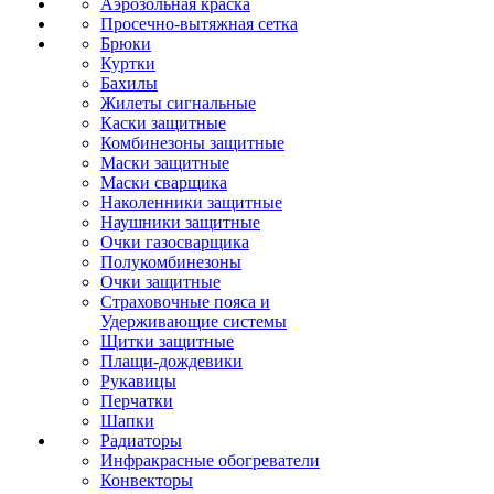
Аэрозольная краска
Просечно-вытяжная сетка
Брюки
Куртки
Бахилы
Жилеты сигнальные
Каски защитные
Комбинезоны защитные
Маски защитные
Маски сварщика
Наколенники защитные
Наушники защитные
Очки газосварщика
Полукомбинезоны
Очки защитные
Страховочные пояса и
Удерживающие системы
Щитки защитные
Плащи-дождевики
Рукавицы
Перчатки
Шапки
Радиаторы
Инфракрасные обогреватели
Конвекторы