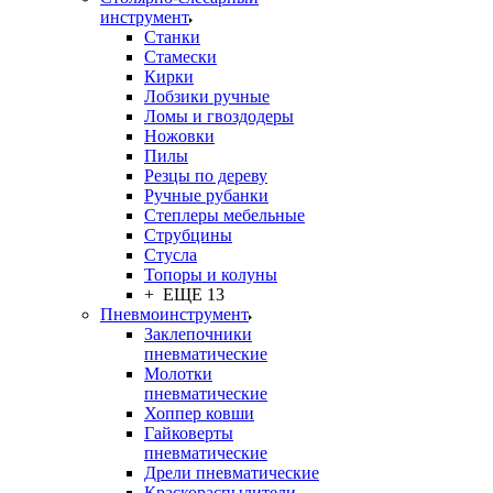
инструмент
Станки
Стамески
Кирки
Лобзики ручные
Ломы и гвоздодеры
Ножовки
Пилы
Резцы по дереву
Ручные рубанки
Степлеры мебельные
Струбцины
Стусла
Топоры и колуны
+ ЕЩЕ 13
Пневмоинструмент
Заклепочники
пневматические
Молотки
пневматические
Хоппер ковши
Гайковерты
пневматические
Дрели пневматические
Краскораспылители