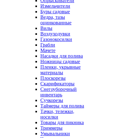
Опрыскиватели
Измельчители
Буры садовые
Ведра, тазы
оцинкованные
Вилы
Воздуходувки
Газонокосилки
Грабли
Мачете
Насадки для полива
Ножницы садовые
Пленки, укрывные
материалы
Плоскорезы
Скарификаторы
Снегоуборочный
инвентарь
Сучкорезы
Таймеры для полива
Тачки, тележки,
носилки
Товары для пикника
Триммеры
Умывальники