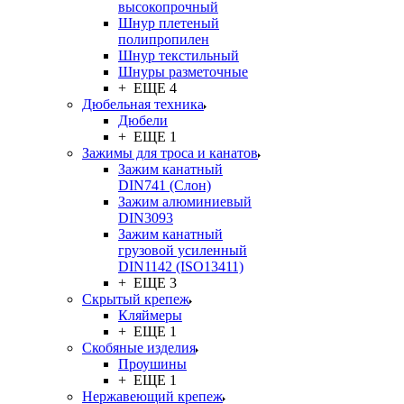
высокопрочный
Шнур плетеный
полипропилен
Шнур текстильный
Шнуры разметочные
+ ЕЩЕ 4
Дюбельная техника
Дюбели
+ ЕЩЕ 1
Зажимы для троса и канатов
Зажим канатный
DIN741 (Cлон)
Зажим алюминиевый
DIN3093
Зажим канатный
грузовой усиленный
DIN1142 (ISO13411)
+ ЕЩЕ 3
Скрытый крепеж
Кляймеры
+ ЕЩЕ 1
Скобяные изделия
Проушины
+ ЕЩЕ 1
Нержавеющий крепеж