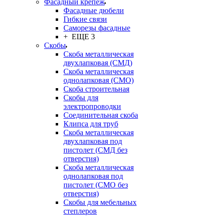
Фасадный крепёж
Фасадные дюбели
Гибкие связи
Саморезы фасадные
+ ЕЩЕ 3
Скобы
Скоба металлическая
двухлапковая (СМД)
Скоба металлическая
однолапковая (СМО)
Скоба строительная
Скобы для
электропроводки
Соединительная скоба
Клипса для труб
Скоба металлическая
двухлапковая под
пистолет (СМД без
отверстия)
Скоба металлическая
однолапковая под
пистолет (СМО без
отверстия)
Скобы для мебельных
степлеров