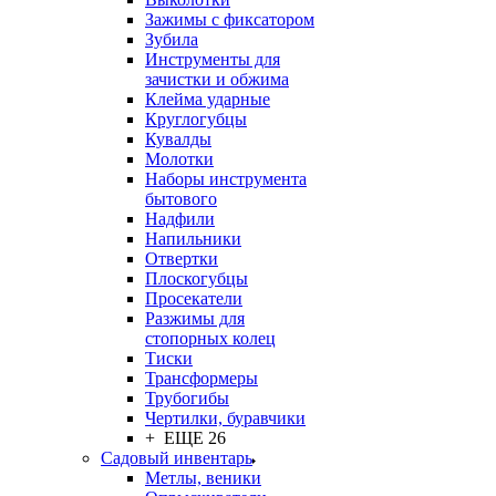
Зажимы с фиксатором
Зубила
Инструменты для
зачистки и обжима
Клейма ударные
Круглогубцы
Кувалды
Молотки
Наборы инструмента
бытового
Надфили
Напильники
Отвертки
Плоскогубцы
Просекатели
Разжимы для
стопорных колец
Тиски
Трансформеры
Трубогибы
Чертилки, буравчики
+ ЕЩЕ 26
Садовый инвентарь
Метлы, веники