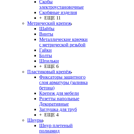
Скобы
электроустановочные
Скобяные изделия
+ ЕЩЕ 11
Метрический крепеж
Шайбы
Винты
Металлические крючки
с метрической резьбой
Гайки
Болты
Шпильки
+ ЕЩЕ 6
Пластиковый крепёж
Фиксаторы защитного
слоя арматуры (заливка
бетона)
Крепеж для мебели
Розетты напольные
Декоративные
Заглушка для труб
+ ЕЩЕ 4
Шнуры
Шнур плетеный
полиамид