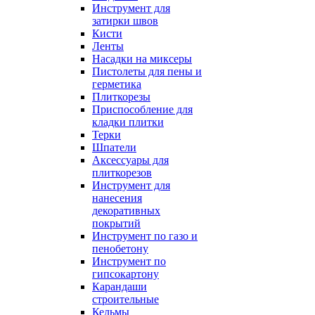
Инструмент для
затирки швов
Кисти
Ленты
Насадки на миксеры
Пистолеты для пены и
герметика
Плиткорезы
Приспособление для
кладки плитки
Терки
Шпатели
Аксессуары для
плиткорезов
Инструмент для
нанесения
декоративных
покрытий
Инструмент по газо и
пенобетону
Инструмент по
гипсокартону
Карандаши
строительные
Кельмы