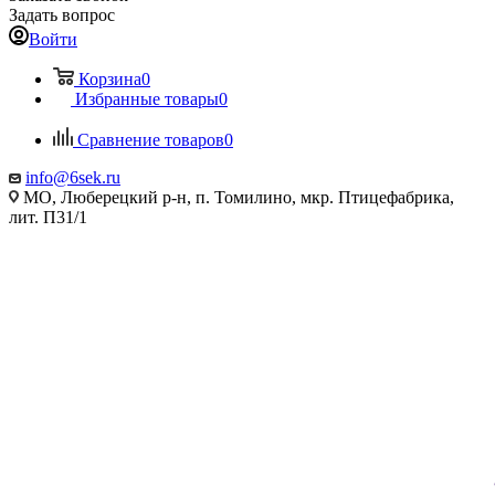
Задать вопрос
Войти
Корзина
0
Избранные товары
0
Сравнение товаров
0
info@6sek.ru
МО, Люберецкий р-н, п. Томилино, мкр. Птицефабрика,
лит. П31/1