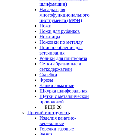
шлифмашин)
Насадки для
многофункционального
инструмента (МФИ)
Ножи
Ножи для рубанков
Ножницы
Ножовки по металлу
Приспособления для
затачивания
Ролики для плиткореза
Сетки абразивные и
сеткодержатели
Скребки
Фрезы
Чашки алмазные
Шкурка шлифовальная
Щетки с металлической
проволокой
+ ЕЩЕ 20
Прочий инструмент
Изделия канатно-
веревочные
Горелки газовые
Замки