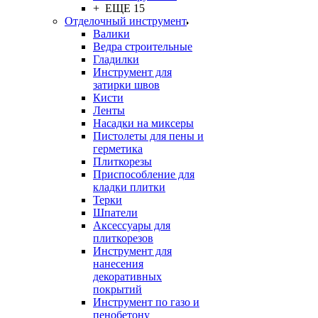
+ ЕЩЕ 15
Отделочный инструмент
Валики
Ведра строительные
Гладилки
Инструмент для
затирки швов
Кисти
Ленты
Насадки на миксеры
Пистолеты для пены и
герметика
Плиткорезы
Приспособление для
кладки плитки
Терки
Шпатели
Аксессуары для
плиткорезов
Инструмент для
нанесения
декоративных
покрытий
Инструмент по газо и
пенобетону