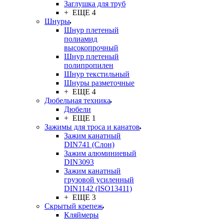
Заглушка для труб
+ ЕЩЕ 4
Шнуры
Шнур плетеный
полиамид
высокопрочный
Шнур плетеный
полипропилен
Шнур текстильный
Шнуры разметочные
+ ЕЩЕ 4
Дюбельная техника
Дюбели
+ ЕЩЕ 1
Зажимы для троса и канатов
Зажим канатный
DIN741 (Cлон)
Зажим алюминиевый
DIN3093
Зажим канатный
грузовой усиленный
DIN1142 (ISO13411)
+ ЕЩЕ 3
Скрытый крепеж
Кляймеры