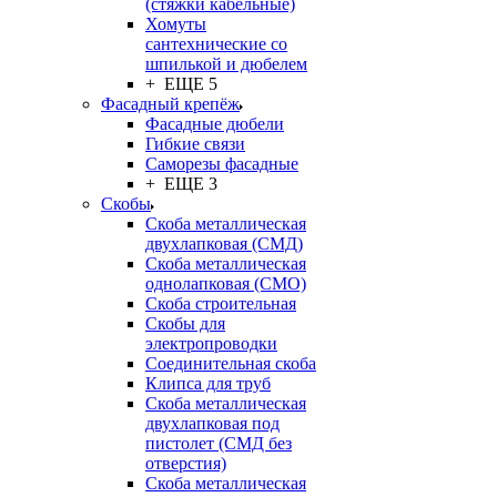
(стяжки кабельные)
Хомуты
сантехнические со
шпилькой и дюбелем
+ ЕЩЕ 5
Фасадный крепёж
Фасадные дюбели
Гибкие связи
Саморезы фасадные
+ ЕЩЕ 3
Скобы
Скоба металлическая
двухлапковая (СМД)
Скоба металлическая
однолапковая (СМО)
Скоба строительная
Скобы для
электропроводки
Соединительная скоба
Клипса для труб
Скоба металлическая
двухлапковая под
пистолет (СМД без
отверстия)
Скоба металлическая