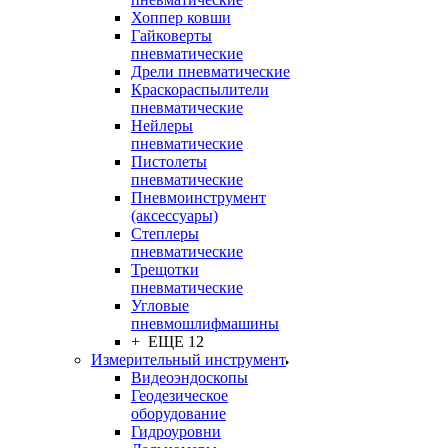
Хоппер ковши
Гайковерты
пневматические
Дрели пневматические
Краскораспылители
пневматические
Нейлеры
пневматические
Пистолеты
пневматические
Пневмоинструмент
(аксессуары)
Степлеры
пневматические
Трещотки
пневматические
Угловые
пневмошлифмашины
+ ЕЩЕ 12
Измерительный инструмент
Видеоэндоскопы
Геодезическое
оборудование
Гидроуровни