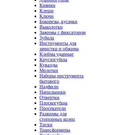
Киянки
Клещи
Ключи
Бокорезы, кусачки
Выколотки
Зажимы с фиксатором
Зубила
Инструменты для
зачистки и обжима
Клейма ударные
Круглогубцы
Кувалды
Молотки
Наборы инструмента
бытового
Надфили
Напильники
Отвертки
Плоскогубцы
Просекатели
Разжимы для
стопорных колец
Тиски
Трансформеры