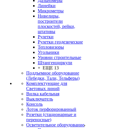
Дальномеры
Линейки
Микрометры
Нивелиры,
построители
плоскостей, рейки,
штативы
Рулетки
Рулетки геодезические
Тепловизоры
Угольники
Уровни строительные
Штангенциркули
+ ЕЩЕ 13
Поддъемное оборудование
(Лебедки, Тали, Тельферы)
Комплектующие для
Световых линий
Вилка кабельная
Выключатель
Консоль
Лоток перфорированный
Розетки (стационарные и
переносные)
Осветительное оборудование