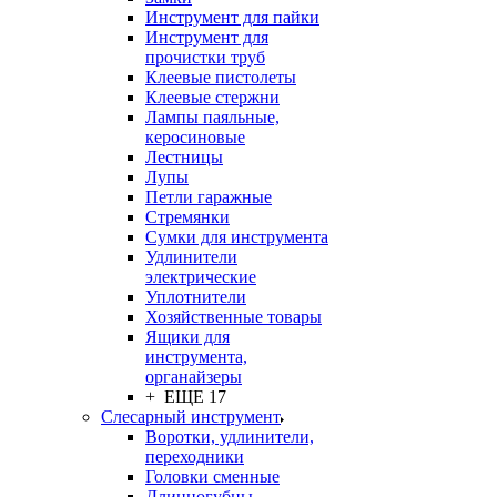
Инструмент для пайки
Инструмент для
прочистки труб
Клеевые пистолеты
Клеевые стержни
Лампы паяльные,
керосиновые
Лестницы
Лупы
Петли гаражные
Стремянки
Сумки для инструмента
Удлинители
электрические
Уплотнители
Хозяйственные товары
Ящики для
инструмента,
органайзеры
+ ЕЩЕ 17
Слесарный инструмент
Воротки, удлинители,
переходники
Головки сменные
Длинногубцы