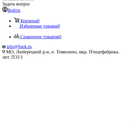
Задать вопрос
Войти
Корзина
0
Избранные товары
0
Сравнение товаров
0
info@6sek.ru
МО, Люберецкий р-н, п. Томилино, мкр. Птицефабрика,
лит. П31/1