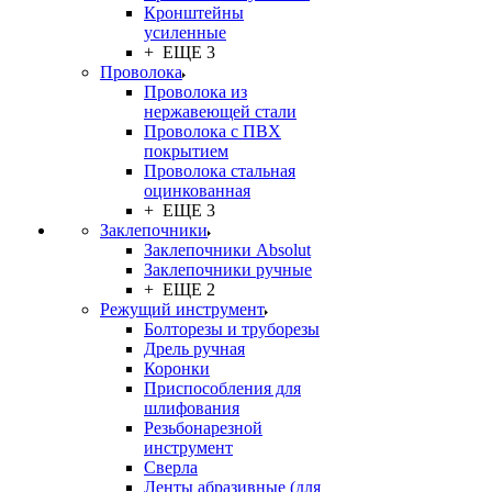
Кронштейны
усиленные
+ ЕЩЕ 3
Проволока
Проволока из
нержавеющей стали
Проволока с ПВХ
покрытием
Проволока стальная
оцинкованная
+ ЕЩЕ 3
Заклепочники
Заклепочники Absolut
Заклепочники ручные
+ ЕЩЕ 2
Режущий инструмент
Болторезы и труборезы
Дрель ручная
Коронки
Приспособления для
шлифования
Резьбонарезной
инструмент
Сверла
Ленты абразивные (для