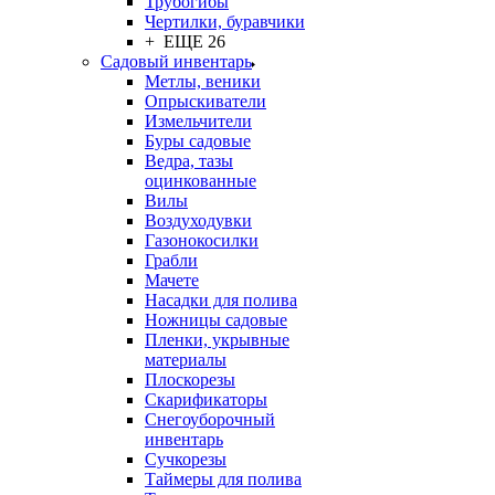
Трубогибы
Чертилки, буравчики
+ ЕЩЕ 26
Садовый инвентарь
Метлы, веники
Опрыскиватели
Измельчители
Буры садовые
Ведра, тазы
оцинкованные
Вилы
Воздуходувки
Газонокосилки
Грабли
Мачете
Насадки для полива
Ножницы садовые
Пленки, укрывные
материалы
Плоскорезы
Скарификаторы
Снегоуборочный
инвентарь
Сучкорезы
Таймеры для полива