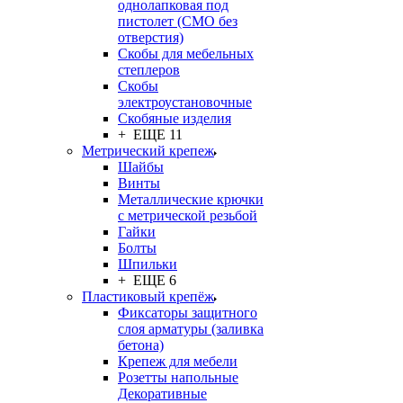
однолапковая под
пистолет (СМО без
отверстия)
Скобы для мебельных
степлеров
Скобы
электроустановочные
Скобяные изделия
+ ЕЩЕ 11
Метрический крепеж
Шайбы
Винты
Металлические крючки
с метрической резьбой
Гайки
Болты
Шпильки
+ ЕЩЕ 6
Пластиковый крепёж
Фиксаторы защитного
слоя арматуры (заливка
бетона)
Крепеж для мебели
Розетты напольные
Декоративные