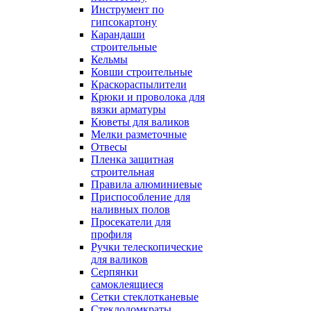
Инструмент по
гипсокартону
Карандаши
строительные
Кельмы
Ковши строительные
Краскораспылители
Крюки и проволока для
вязки арматуры
Кюветы для валиков
Мелки разметочные
Отвесы
Пленка защитная
строительная
Правила алюминиевые
Приспособление для
наливных полов
Просекатели для
профиля
Ручки телескопические
для валиков
Серпянки
самоклеящиеся
Сетки стеклотканевые
Стеклодомкраты