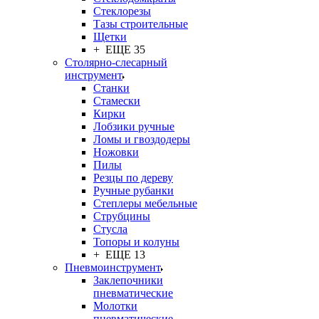
Стеклорезы
Тазы строительные
Щетки
+ ЕЩЕ 35
Столярно-слесарный
инструмент
Станки
Стамески
Кирки
Лобзики ручные
Ломы и гвоздодеры
Ножовки
Пилы
Резцы по дереву
Ручные рубанки
Степлеры мебельные
Струбцины
Стусла
Топоры и колуны
+ ЕЩЕ 13
Пневмоинструмент
Заклепочники
пневматические
Молотки
пневматические