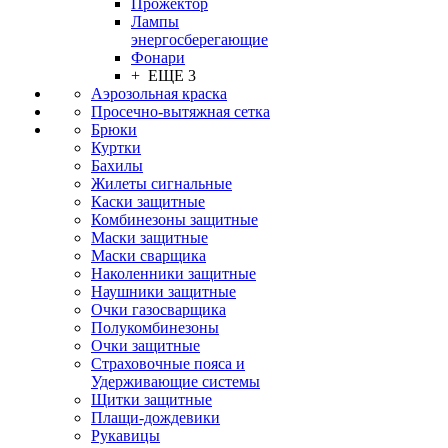
Прожектор
Лампы
энергосберегающие
Фонари
+ ЕЩЕ 3
Аэрозольная краска
Просечно-вытяжная сетка
Брюки
Куртки
Бахилы
Жилеты сигнальные
Каски защитные
Комбинезоны защитные
Маски защитные
Маски сварщика
Наколенники защитные
Наушники защитные
Очки газосварщика
Полукомбинезоны
Очки защитные
Страховочные пояса и
Удерживающие системы
Щитки защитные
Плащи-дождевики
Рукавицы